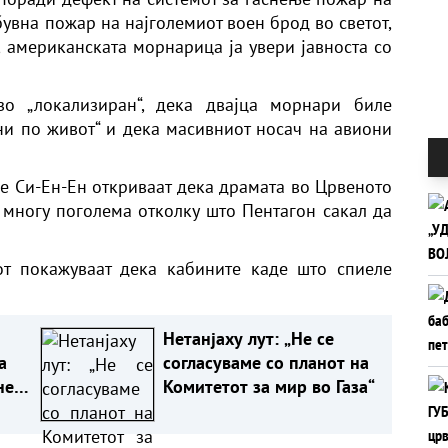
бувна пожар на најголемиот воен брод во светот,
 американската морнарица ја увери јавноста со
о „локализиран“, дека двајца морнари биле
ни по живот“ и дека масивниот носач на авиони
де Си-Ен-Ен откриваат дека драмата во Црвеното
 многу поголема отколку што Пентагон сакал да
т покажуваат дека кабините каде што спиеле
Нетанјаху лут: „Не се
а
согласуваме со планот на
не
Комитетот за мир во Газа“
ри