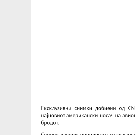
Ексклузивни снимки добиени од CN
најновиот американски носач на авион
бродот.
Според извори, инцидентот се случил