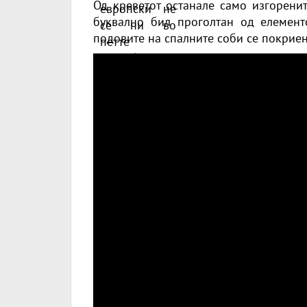
Од креветот останале само изгоренит
буквално бил проголтан од елементо
подовите на спалните соби се покриен