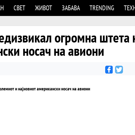
АН
СВЕТ
ЖИВОТ
ЗАБАВА
TRENDING
ТЕХ
едизвикал огромна штета н
ски носач на авиони