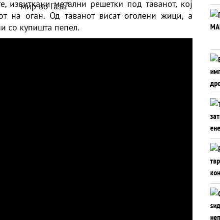
е, извиткани метални решетки под таванот, кој
т на оган. Од таванот висат оголени жици, а
и со купишта пепел.