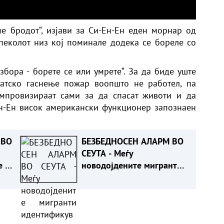
е бродот“, изјави за Си-Ен-Ен еден морнар од
 пеколот низ кој поминале додека се бореле со
збора - борете се или умрете“. За да биде уште
матско гаснење пожар воопшто не работел, па
мпровизираат сами за да спасат животи и да
Ен-Ен висок американски функционер запознаен
 ВО
БЕЗБЕДНОСЕН АЛАРМ ВО
СЕУТА - Меѓу
е и
новодојдените мигранти
идентификувани лица
поврзани со џихадизам