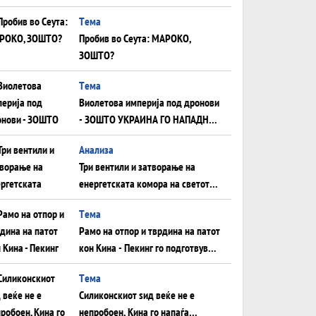
плоча од јужна Германија до
Tема
Црното Море...
Пробив во Сеута: МАРОКО,
ЗОШТО?
Tема
Виолетова империја под дронови
- ЗОШТО УКРАИНА ГО НАПАДНА
РУСКИОТ WILDBERRIES
Aнализа
Три вентили и затворање на
енергетската комора на светот:
Нападот во Суец најавува
Tема
глобален енергетски инфаркт?
Рамо на отпор и тврдина на патот
кон Кина - Пекинг го подготвува
Иран за американска копнена
Tема
инвазија
Силиконскиот ѕид веќе не е
непробоен, Кина го напаѓа