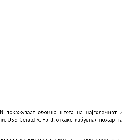
N покажуваат обемна штета на најголемиот и
и, USS Gerald R. Ford, откако избувнал пожар на
 поради дефект на системот за гаснење пожар на