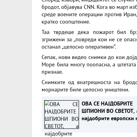
бродот, објавува CNN. Кога во март из
среде воените операции против Иран,
кратко соопштение.
Таа тврдеше дека пожарот бил брз
згрижени за „повреди кои не се опас
останал „целосно оперативен“.
Сепак, нови видео снимки до кои дој
Море била многу поопасна, а штетата
признае.
Снимките од внатрешноста на бродо
морнарите биле целосно уништени.
ОВА СЕ НАЈДОБРИТЕ
ШПИОНИ ВО СВЕТОТ, 
најдобрите европски 
се ни во петте најдоб
светски