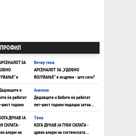
ПРОФИЛ
Вечер тема
АРСЕНАЛОТ ЗА „УДОБНО
ВОЈУВАЊЕ“ е исцрпен - што сега?
Анализа
Дедовците и бабите ќе работат
пет-шест години подоцна затоа
што НЕМААТ ВНУЦИ ДА ГИ
Tема
ЗАМЕНАТ
КОГА ДУНАВ ЈА ГУБИ СИЛАТА -
црвен аларм на системската