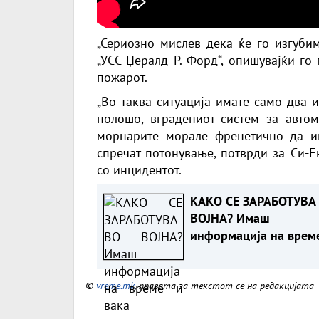
„Сериозно мислев дека ќе го изгубим
„УСС Џералд Р. Форд“, опишувајќи го
пожарот.
„Во таква ситуација имате само два и
полошо, вградениот систем за авто
морнарите морале френетично да и
спречат потонување, потврди за Си-
со инцидентот.
КАКО СЕ ЗАРАБОТУВА
ВОЈНА? Имаш
информација на врем
вака постапуваш,
милионите течат
©
vreme.mk
, правата за текстот се на редакцијата