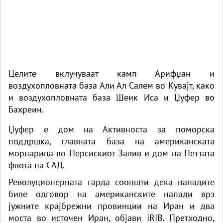
Целите вклучуваат камп Арифџан и
воздухопловната база Али Ал Салем во Кувајт, како
и воздухопловната база Шеик Иса и Џуфер во
Бахреин.
Џуфер е дом на Активноста за поморска
поддршка, главната база на американската
морнарица во Персискиот Залив и дом на Петтата
флота на САД.
Револуционерната гарда соопшти дека нападите
биле одговор на американските напади врз
јужните крајбрежни провинции на Иран и два
моста во источен Иран, објави IRIB. Претходно,