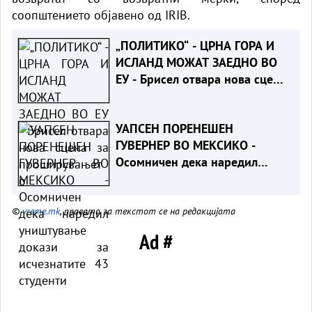
соопштението објавено од IRIB.
„ПОЛИТИКО“ - ЦРНА ГОРА И
ИСЛАНД МОЖАТ ЗАЕДНО ВО
ЕУ - Брисел отвара нова сцена
за проширувањето
УАПСЕН ПОРЕНЕШЕН
ГУВЕРНЕР ВО МЕКСИКО -
Осомничен дека наредил
уништување докази за
исчезнатите 43 студенти
©
vreme.mk
, правата за текстот се на редакцијата
Ad #