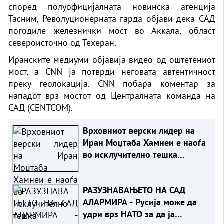
според полуофицијалната новинска агенција
Тасним, Револуционерната гарда објави дека САД
погодиле железнички мост во Аккала, област
североисточно од Техеран.
Иранските медиуми објавија видео од оштетениот
мост, а CNN ја потврди неговата автентичност
преку геолокација. CNN побара коментар за
нападот врз мостот од Централната команда на
САД (CENTCOM).
Врховниот верски лидер на
Иран Моџтаба Хамнеи е наоѓа
во исклучително тешка
здравствена состојба
РАЗУЗНАВАЊЕТО НА САД
АЛАРМИРА - Русија може да
удри врз НАТО за да ја