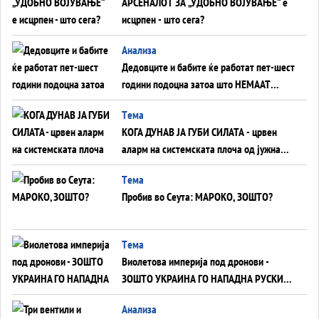
АРСЕНАЛОТ ЗА „УДОБНО ВОЈУВАЊЕ“ е
исцрпен - што сега?
Анализа
Дедовците и бабите ќе работат пет-шест
години подоцна затоа што НЕМААТ
ВНУЦИ ДА ГИ ЗАМЕНАТ
Tема
КОГА ДУНАВ ЈА ГУБИ СИЛАТА - црвен
аларм на системската плоча од јужна
Германија до Црното Море...
Tема
Пробив во Сеута: МАРОКО, ЗОШТО?
Tема
Виолетова империја под дронови -
ЗОШТО УКРАИНА ГО НАПАДНА РУСКИОТ
WILDBERRIES
Aнализа