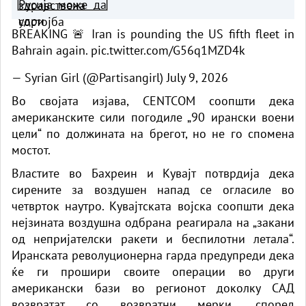
провери реакцијата на
сојузниците
BREAKING 🚨 Iran is pounding the US fifth fleet in
Bahrain again.
pic.twitter.com/G56q1MZD4k
— Syrian Girl (@Partisangirl)
July 9, 2026
Во својата изјава, CENTCOM соопшти дека
американските сили погодиле „90 ирански воени
цели“ по должината на брегот, но не го спомена
мостот.
Властите во Бахреин и Кувајт потврдија дека
сирените за воздушен напад се огласиле во
четврток наутро. Кувајтската војска соопшти дека
нејзината воздушна одбрана реагирала на „закани
од непријателски ракети и беспилотни летала“.
Иранската револуционерна гарда предупреди дека
ќе ги прошири своите операции во други
американски бази во регионот доколку САД
возвратат со возвратни мерки, според