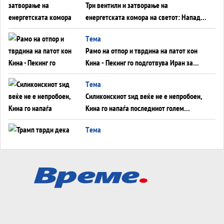
Три вентили и затворање на
енергетската комора на светот: Нападот
во Суец најавува глобален енергетски
Tема
инфаркт?
Рамо на отпор и тврдина на патот кон
Кина - Пекинг го подготвува Иран за
американска копнена инвазија
Tема
Силиконскиот ѕид веќе не е непробоен,
Кина го напаѓа последниот голем
монопол на Западот?
Tема
Трамп тврди дека повторно „разговара“
со Иран - ваквите моменти се поопасни
од отворените закани
Tема
ДЛАБОКО УДОЛУ: Сметководствените
трикови што го соборија ЕНРОН ги
применуваат гигантите за ВИ
Tема