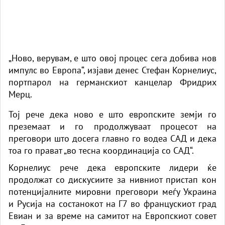
„Ново, верувам, е што овој процес сега добива нов
импулс во Европа“, изјави денес Стефан Корнелиус,
портпарол на германскиот канцелар Фридрих
Мерц.
Тој рече дека ново е што европските земји го
преземаат и го продолжуваат процесот на
преговори што досега главно го водеа САД и дека
тоа го прават „во тесна координација со САД“.
Корнелиус рече дека европските лидери ќе
продолжат со дискусиите за нивниот пристап кон
потенцијалните мировни преговори меѓу Украина
и Русија на состанокот на Г7 во францускиот град
Евиан и за време на самитот на Европскиот совет