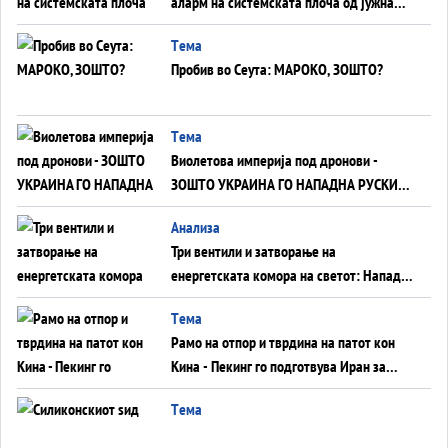
аларм на системската плоча од јужна
Германија до Црното Море...
Tема
Пробив во Сеута: МАРОКО, ЗОШТО?
Tема
Виолетова империја под дронови -
ЗОШТО УКРАИНА ГО НАПАДНА РУСКИОТ
WILDBERRIES
Aнализа
Три вентили и затворање на
енергетската комора на светот: Нападот
во Суец најавува глобален енергетски
Tема
инфаркт?
Рамо на отпор и тврдина на патот кон
Кина - Пекинг го подготвува Иран за
американска копнена инвазија
Tема
Силиконскиот ѕид веќе не е непробоен,