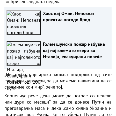
во Брисел следната недела.
Хаос кај Оман: Непознат
проектил погоди брод
Голем шумски пожар избувна
кај најголемото езеро во
Италија, евакуирани повеќе
од 200 луѓе
„Ни треба најширока можна поддршка од сите
европски партнери, за да можеме навистина да се
стремиме кон мир“, рече тој.
Корнелиус рече дека „може да потрае со недели
или дури со месеци“ за да се донесе Путин на
преговарачка маса и дека „само силна Украина и
притисок врз Русија ќе го убедат Путин да се