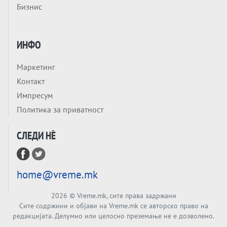
Бизнис
ЛУЃЕТО ШТО РЕШАВААТ ЗА МИР, ВОЈНА,
СОЖИВОТ ИЛИ ПРОПАСТ
Анализа
Приватни факултети - ОД ПРЕСТИЖ
ИНФО
НЕКОГАШ ДЕНЕС ДО ФАБРИКИ ЗА
ДИПЛОМИ
Маркетинг
Tема
Контакт
БАЛКАНОТ КАКО ДОКУМЕНТ НА ТУЃА
Импресум
МАСА: Берлинскиот договор од 1878 и
Политика за приватност
европската уметност за уредување на
Tема
туѓи судбини
СЛЕДИ НÈ
ГЕРМАНИЈА Е ПРЕД ЕКСПЛОЗИЈА? АfD го
урива заштитниот ѕид, улиците се полнат
со отпор, а Европа гледа почеток на
Tема
голем потрес?
home@vreme.mk
Кинеска ракета испукана во Пацификот.
Што значи тоа за СТРАТЕШКИОТ ЈАЗИК
2026
© Vreme.mk, сите права задржани
ВО СВЕТОТ?
Сите содржини и објави на Vreme.mk се авторско право на
Tема
редакцијата. Делумно или целосно преземање не е дозволено.
Брисел ги менува правилата за