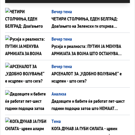
Вечер тема
ЧЕТИРИ СТОЛЧИЊА, ЕДЕН БЕЛГРАД:
Доаѓањето на Зеленски ги открива
тајните на политиката на балансирање
Вечер тема
на Вучиќ
Русија и реалноста: ПУТИН ЈА МЕНУВА
АРМИЈАТА ЗА ВОЈНА ШТО ОСТАНУВА
БЕЗ ФРОНТ
Вечер тема
АРСЕНАЛОТ ЗА „УДОБНО ВОЈУВАЊЕ“ е
исцрпен - што сега?
Анализа
Дедовците и бабите ќе работат пет-шест
години подоцна затоа што НЕМААТ
ВНУЦИ ДА ГИ ЗАМЕНАТ
Tема
КОГА ДУНАВ ЈА ГУБИ СИЛАТА - црвен