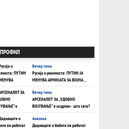
ПРОФИЛ
Вечер тема
Русија и реалноста: ПУТИН ЈА
МЕНУВА АРМИЈАТА ЗА ВОЈНА
ШТО ОСТАНУВА БЕЗ ФРОНТ
Вечер тема
АРСЕНАЛОТ ЗА „УДОБНО
ВОЈУВАЊЕ“ е исцрпен - што сега?
Анализа
Дедовците и бабите ќе работат