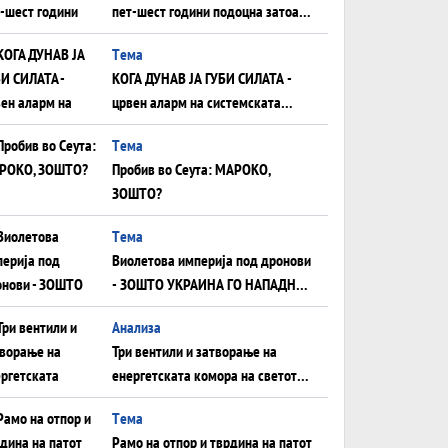
пет-шест години подоцна затоа
што НЕМААТ ВНУЦИ ДА ГИ
Tема
ЗАМЕНАТ
КОГА ДУНАВ ЈА ГУБИ СИЛАТА -
црвен аларм на системската
плоча од јужна Германија до
Tема
Црното Море...
Пробив во Сеута: МАРОКО,
ЗОШТО?
Tема
Виолетова империја под дронови
- ЗОШТО УКРАИНА ГО НАПАДНА
РУСКИОТ WILDBERRIES
Aнализа
Три вентили и затворање на
енергетската комора на светот:
Нападот во Суец најавува
Tема
глобален енергетски инфаркт?
Рамо на отпор и тврдина на патот