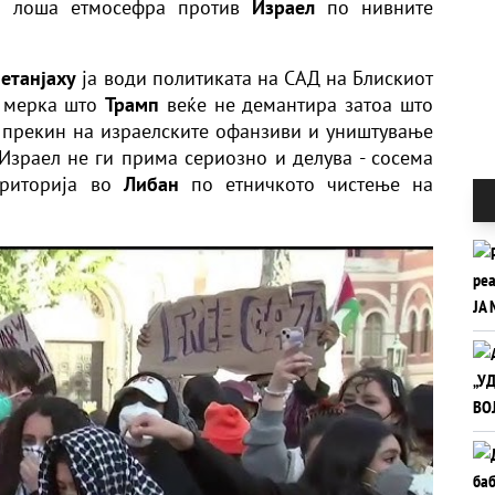
та лоша етмосефра против
Израел
по нивните
етанјаху
ја води политиката на САД на Блискиот
а мерка што
Трамп
веќе не демантира затоа што
а прекин на израелските офанзиви и уништување
Израел не ги прима сериозно и делува - сосема
ериторија во
Либан
по етничкото чистење на