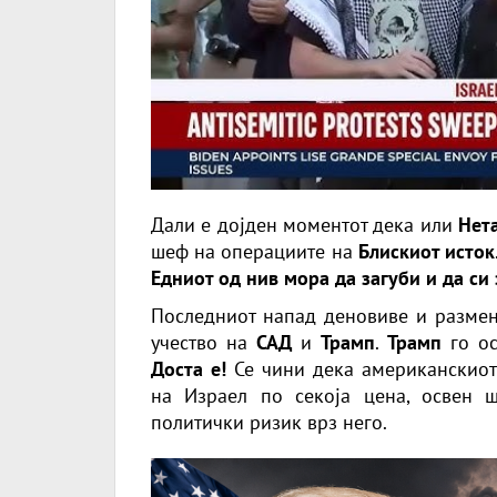
Дали е дојден моментот дека или
Нет
шеф на операциите на
Блискиот исток
Едниот од нив мора да загуби и да си
Последниот напад деновиве и разме
учество на
САД
и
Трамп
.
Трамп
го о
Доста е!
Се чини дека американскиот
на Израел по секоја цена, освен 
политички ризик врз него.