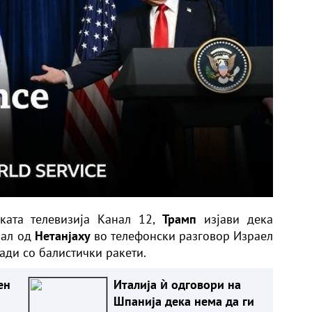
ката телевизија Канал 12,
Трамп
изјави дека
рал од
Нетанјаху
во телефонски разговор Израел
ади со балистички ракети.
ен
Италија ѝ одговори на
Шпанија дека нема да ги