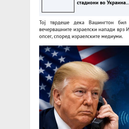
стадиони во Украина
(ВИДЕО)
Тој тврдеше дека Вашингтон бил
вечервашните израелски напади врз И
опсег, според израелските медиуми.