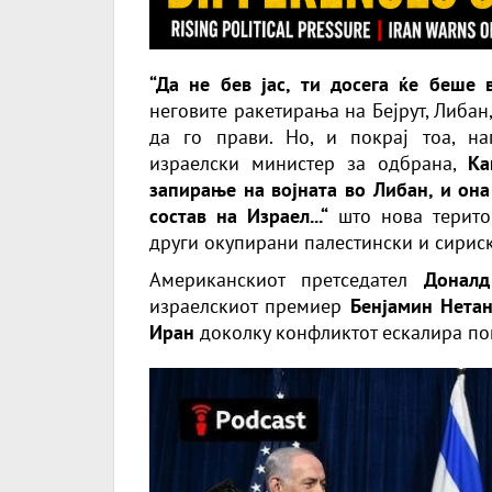
“Да не бев јас, ти досега ќе беше в
неговите ракетирања на Бејрут, Либан
да го прави. Но, и покрај тоа, н
израелски министер за одбрана,
Ка
запирање на војната во Либан, и она
состав на Израел...“
што нова територ
други окупирани палестински и сирис
Американскиот претседател
Доналд
израелскиот премиер
Бенјамин Нетан
Иран
доколку конфликтот ескалира по