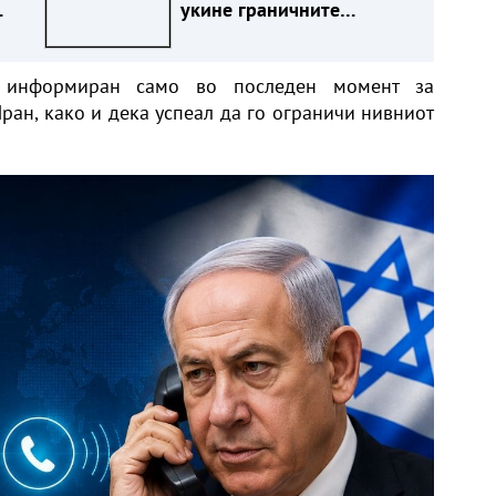
укине граничните
контроли сè додека
постојат ризици
 информиран само во последен момент за
ран, како и дека успеал да го ограничи нивниот