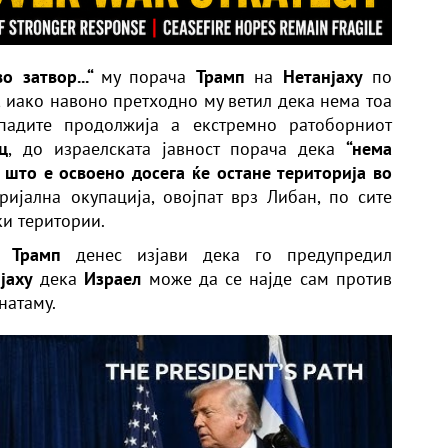
о затвор...“
му порача
Трамп
на
Нетанјаху
по
, иако навоно претходно му ветил дека нема тоа
ападите продолжија а екстремно ратоборниот
ц
, до израелската јавност порача дека
“нема
 што е освоено досега ќе остане територија во
ијална окупација, овојпат врз Либан, по сите
ки територии.
 Трамп
денес изјави дека го предупредил
јаху
дека
Израел
може да се најде сам против
натаму.