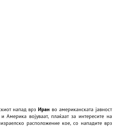
скиот напад врз
Иран
во американската јавност
и Америка војуваат, плаќаат за интересите на
израелско расположение кое, со нападите врз