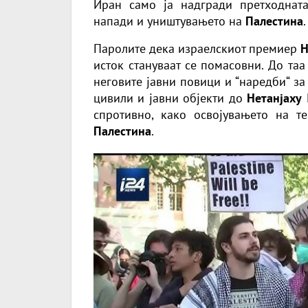
Иран само ја надгради претходна
напади и уништувањето на
Палестина
.
Паролите дека израелскиот премиер
Н
исток стануваат се помасовни. До та
неговите јавни повици и “наредби“ з
цивили и јавни објекти до
Нетанјаху
спротивно, како освојувањето на т
Палестина
.