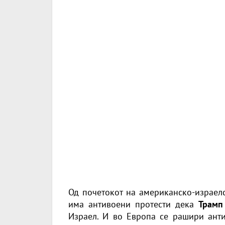
Од почетокот на американско-израел
има антивоени протести дека
Трамп
Израел. И во Европа се рашири анти