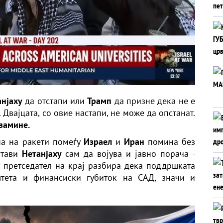
анјаху
да отстапи или
Трамп
да призне дека не е
. Двајцата, со овие настапи, не може да опстанат.
 замине.
на на ракети помеѓу
Израел
и
Иран
помина без
стави
Нетанјаху
сам да војува и јавно порача -
 претседател на крај разбира дека поддршката
штета и финансиски губиток на САД, значи и