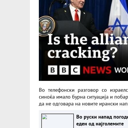
Во телефонски разговор со израелс
синоќа имало бурна ситуација и поба
да не одговара на новите ирански нап
Во руски напад погод
еден од најголемите