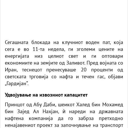
Сегашната блокада на клучниот воден пат, која
сега е во 11-та недела, ги зголеми цените на
енергијата низ целиот свет и ги оптовари
економиите на земјите од Заливот. Пред војната со
Иран, теснецот пренесуваше 20 проценти од
светската трговија со нафта и течен гас, објави
„Гардијан“.
Удвојување на извозниот капацитет
Принцот од Абу Даби, шеикот Халед бин Мохамед
бин Зајед Ал Нахјан, ѝ нареди на државната
нафтена компанија да го забрза претходно
ненајавениот проект за започнување на транспорт