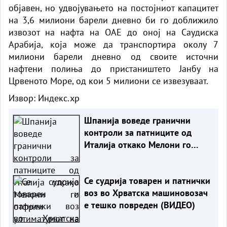
објавен, но удвојувањето на постојниот капацитет
на 3,6 милиони барели дневно би го доближило
извозот на нафта на ОАЕ до оној на Саудиска
Арабија, која може да транспортира околу 7
милиони барели дневно од своите источни
нафтени полиња до пристаништето Јанбу на
Црвеното Море, од кои 5 милиони се извезуваат.
Извор:
Индекс.хр
Шпанија воведе гранични
контроли за патниците од
Италија откако Мелони го
отфрли ултиматумот на
Мадрид
Се судрија товарен и патнички
воз во Хрватска машиновозач
е тешко повреден (ВИДЕО)