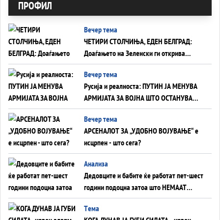
ПРОФИЛ
Вечер тема
ЧЕТИРИ СТОЛЧИЊА, ЕДЕН БЕЛГРАД:
Доаѓањето на Зеленски ги открива
тајните на политиката на балансирање
Вечер тема
на Вучиќ
Русија и реалноста: ПУТИН ЈА МЕНУВА
АРМИЈАТА ЗА ВОЈНА ШТО ОСТАНУВА
БЕЗ ФРОНТ
Вечер тема
АРСЕНАЛОТ ЗА „УДОБНО ВОЈУВАЊЕ“ е
исцрпен - што сега?
Анализа
Дедовците и бабите ќе работат пет-шест
години подоцна затоа што НЕМААТ
ВНУЦИ ДА ГИ ЗАМЕНАТ
Tема
КОГА ДУНАВ ЈА ГУБИ СИЛАТА - црвен