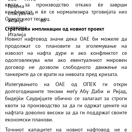
квоти за производство откако ќе заврши
конфликтот и ќе се нормализира трговијата низ
Ормутскиот теснец.
Стратешки импликации од новиот проект
Новиот нафтовод значи дека ОАЕ би можеле да
продолжат со плановите за зголемување на
извозот на нафта дури и ако конфликтот се
одолговлекува или ако евентуалниот мировен
договор не дозволи слободното движење на
танкерите да се врати на нивоата пред кризата.
Излегувањето на ОАЕ од ОПЕК ги откри
долгогодишните тензии меѓу Абу Даби и Ријад,
бидејќи Саудијците обично се залагаат за строги
квоти за производство за да ги одржат цените на
нафтата доволно високи за да ги поддржат своите
економски планови.
Точниот капацитет на новиот нафтовод не е