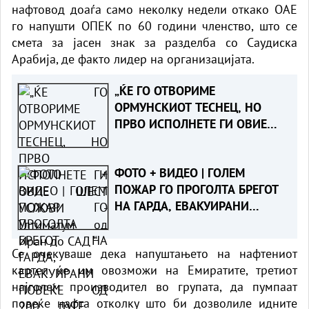
нафтовод доаѓа само неколку недели откако ОАЕ
го напушти ОПЕК по 60 години членство, што се
смета за јасен знак за разделба со Саудиска
Арабија, де факто лидер на организацијата.
„ЌЕ ГО ОТВОРИМЕ
ОРМУНСКИОТ ТЕСНЕЦ, НО
ПРВО ИСПОЛНЕТЕ ГИ ОВИЕ
ШЕСТ УСЛОВИ - Ултиматум од
Иран до САД “
ФОТО + ВИДЕО | ГОЛЕМ
ПОЖАР ГО ПРОГОЛТА БРЕГОТ
НА ГАРДА, ЕВАКУИРАНИ
ПОВЕЌЕ ОД 200 ЛУЃЕ - Голема
спасувачка акција во северна
Се очекуваше дека напуштањето на нафтениот
Италија
картел ќе им овозможи на Емиратите, третиот
најголем производител во групата, да пумпаат
повеќе нафта отколку што би дозволиле идните