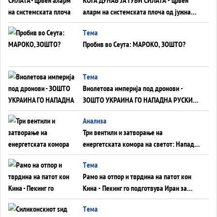
аларм на системската плоча од јужна
Германија до Црното Море...
Tема
Пробив во Сеута: МАРОКО, ЗОШТО?
Tема
Виолетова империја под дронови -
ЗОШТО УКРАИНА ГО НАПАДНА РУСКИОТ
WILDBERRIES
Aнализа
Три вентили и затворање на
енергетската комора на светот: Нападот
во Суец најавува глобален енергетски
Tема
инфаркт?
Рамо на отпор и тврдина на патот кон
Кина - Пекинг го подготвува Иран за
американска копнена инвазија
Tема