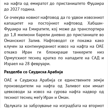
на нафта од емиратот до пристаништето Фуџаира
до 2027 година.
Се очекува новиот нафтовод да го удвои извозниот
капацитет на постојниот нафтовод Хабшан-
Фуџаира на Емиратите, кој може да транспортира
до 1,8 милиони барели дневно до пристаниште во
Оманскиот Залив. Нафтоводот се покажа како
клучен за континуираниот извоз на нафта на ОАЕ
откако Иран ги блокираше танкерите низ
Ормутскиот теснец кратко по нападите на САД и
Израел на 28 февруари.
Разделба со Саудиска Арабија
ОАЕ и Саудиска Арабија се единствените земји
производители на нафта од Заливот кои имаат
цевководи за извоз на сурова нафта надвор од
тесниот теснец меѓу Иран и Оман.
Одлуката за забрзување на изградбата на вториот