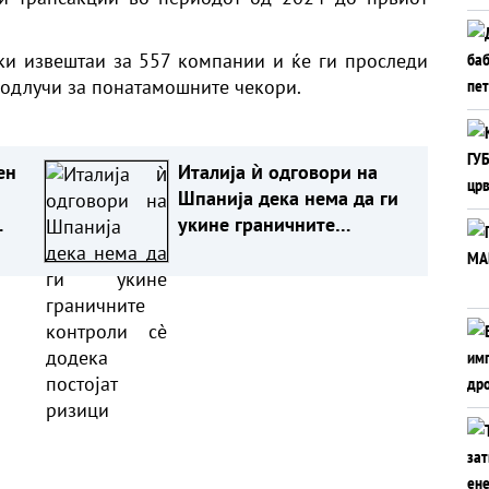
ки извештаи за 557 компании и ќе ги проследи
 одлучи за понатамошните чекори.
ен
Италија ѝ одговори на
Шпанија дека нема да ги
укине граничните
контроли сè додека
постојат ризици