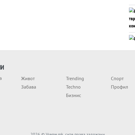
ИИ
а
Живот
Trending
Спорт
Забава
Techno
Профил
Бизнис
2026
© Vreme.mk, сите права задржани