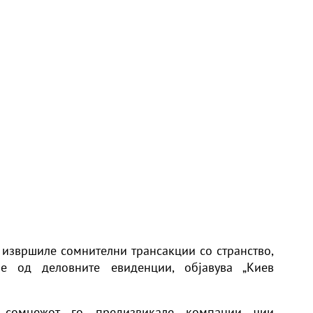
извршиле сомнителни трансакции со странство,
е од деловните евиденции, објавува „Киев
 сомнежот го предизвикале компании чии