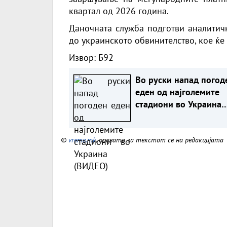
квартал од 2026 година.
Даночната служба подготви аналитич
до украинското обвинителство, кое ќе
Извор:
Б92
Во руски напад погод
еден од најголемите
стадиони во Украина
(ВИДЕО)
©
vreme.mk
, правата за текстот се на редакцијата