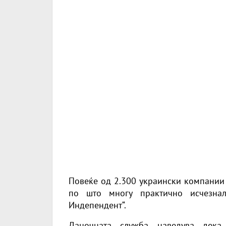
Повеќе од 2.300 украински компании 
по што многу практично исчезнал
Индепендент“.
Даночната служба наведува дека