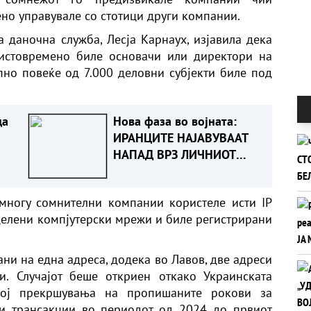
но управувале со стотици други компании.
 даночна служба, Лесја Карнаух, изјавила дека
истовремено биле основачи или директори на
но повеќе од 7.000 деловни субјекти биле под
да
Нова фаза во војната:
ИРАНЦИТЕ НАЈАВУВААТ
НАПАД ВРЗ ЛИЧНИОТ
ИМОТ НА ТРАМП И
НЕГОВИТЕ ПАРТНЕРИ
 многу сомнителни компании користеле исти IP
делени компјутерски мрежи и биле регистрирани
ни на една адреса, додека во Лавов, две адреси
. Случајот беше откриен откако Украинската
рој прекршувања на пропишаните рокови за
и трансакции во периодот од 2024 до првиот