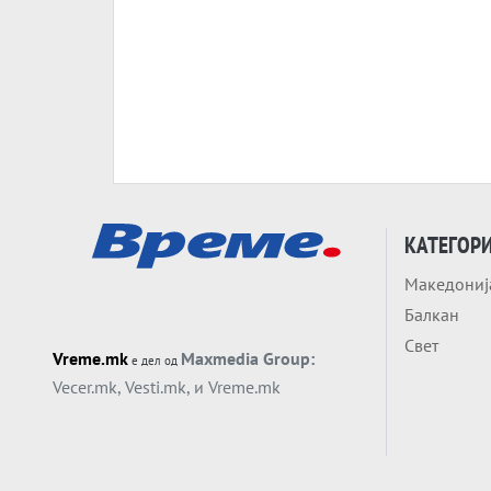
КАТЕГОР
Македониј
Балкан
Свет
Vreme.mk
Maxmedia Group:
е дел од
Vecer.mk
,
Vesti.mk
, и
Vreme.mk