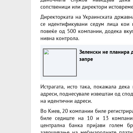
сопственици или директори истовреме
Директорката на Украинската државна
се идентификувани седум лица кои 
повеќе од 500 компании, додека вкуп
нивна контрола.
Зеленски не планира 
запре
Истрагата, исто така, покажала дека
адреси, поднесувале извештаи од спо
на идентични адреси.
Во Киев, 20 компании биле регистрира
биле седиште на 10 и 13 компании
централна банка пријави голем б
завршување на меѓународните платн