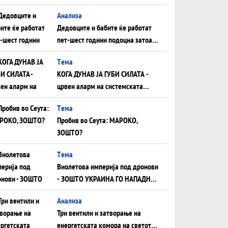
Анализа
Дедовците и бабите ќе работат
пет-шест години подоцна затоа
што НЕМААТ ВНУЦИ ДА ГИ
Tема
ЗАМЕНАТ
КОГА ДУНАВ ЈА ГУБИ СИЛАТА -
црвен аларм на системската
плоча од јужна Германија до
Tема
Црното Море...
Пробив во Сеута: МАРОКО,
ЗОШТО?
Tема
Виолетова империја под дронови
- ЗОШТО УКРАИНА ГО НАПАДНА
РУСКИОТ WILDBERRIES
Aнализа
Три вентили и затворање на
енергетската комора на светот: