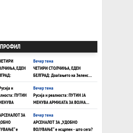
ПРОФИЛ
Вечер тема
ЧЕТИРИ СТОЛЧИЊА, ЕДЕН
БЕЛГРАД: Доаѓањето на Зеленски
ги открива тајните на политиката
Вечер тема
на балансирање на Вучиќ
Русија и реалноста: ПУТИН ЈА
МЕНУВА АРМИЈАТА ЗА ВОЈНА
ШТО ОСТАНУВА БЕЗ ФРОНТ
Вечер тема
АРСЕНАЛОТ ЗА „УДОБНО
ВОЈУВАЊЕ“ е исцрпен - што сега?