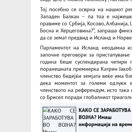
Тој посебно се осврна на нашиот рег
Западен Балкан – па тоа е најжешк
правиме со Србија, Косово, Албанија,
Босна и Херцеговина?“, запраша финск
да се земат предвид и Исланд и Норве
Парламентот на Исланд неодамна и
започне преговори за пристапување 
година беше суспендирана четири г
поранешната премиерка Катрин Јакобс
членство бидејќи земјата веќе има бл
дека моментот за големи одлуки е
членството на референдум, исто така
со Брисел поради глобалниот триаголн
КАКО СЕ ЗАРАБОТУВА
ВОЈНА? Имаш
информација на врем
вака постапуваш,