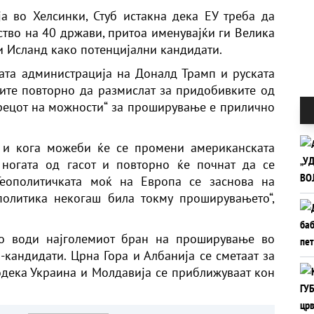
а во Хелсинки, Стуб истакна дека ЕУ треба да
ство на 40 држави, притоа именувајќи ги Велика
 и Исланд како потенцијални кандидати.
ата администрација на Доналд Трамп и руската
јите повторно да размислат за придобивките од
зорецот на можности“ за проширување е прилично
а и кога можеби ќе се промени американската
т ногата од гасот и повторно ќе почнат да се
Геополитичката моќ на Европа се заснова на
политика некогаш била токму проширувањето“,
го води најголемиот бран на проширување во
и-кандидати. Црна Гора и Албанија се сметаат за
дека Украина и Молдавија се приближуваат кон