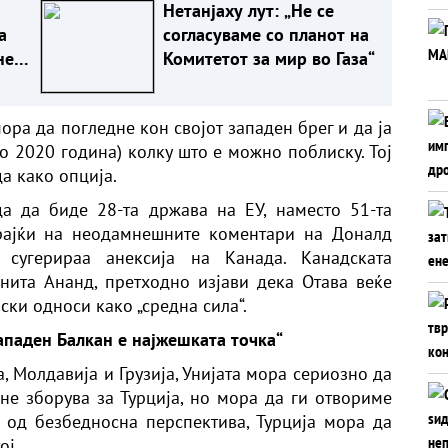
Нетанјаху лут: „Не се
а
согласуваме со планот на
не
Комитетот за мир во Газа“
ри
ора да погледне кон својот западен брег и да ја
во 2020 година) колку што е можно поблиску. Тој
а како опција.
а да биде 28-та држава на ЕУ, наместо 51-та
ирајќи на неодамнешните коментари на Доналд
сугерираа анексија на Канада. Канадската
нита Ананд, претходно изјави дека Отава веќе
ски односи како „средна сила“.
Западен Балкан е најжешката точка“
, Молдавија и Грузија, Унијата мора сериозно да
 не зборува за Турција, но мора да ги отвориме
 од безбедносна перспектива, Турција мора да
ој.