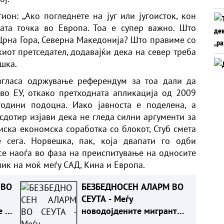
ион: „Ако погледнете на југ или југоисток, кон
ата точка во Европа. Тоа е супер важно. Што
 Црна Гора, Северна Македонија? Што правиме со
иот претседател, додавајќи дека на север треба
шка.
згласа одржување референдум за тоа дали да
во ЕУ, откако претходната апликација од 2009
одини подоцна. Иако јавноста е поделена, а
дотир изјави дека не гледа силни аргументи за
иска економска соработка со блокот, Стуб смета
 сега. Норвешка, пак, која двапати го одби
 се наоѓа во фаза на преиспитување на односите
ик на моќ меѓу САД, Кина и Европа.
 ВО
БЕЗБЕДНОСЕН АЛАРМ ВО
СЕУТА - Меѓу
е и
новодојдените мигранти
идентификувани лица