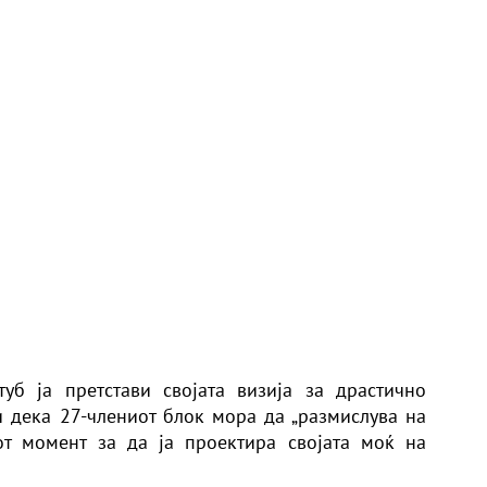
уб ја претстави својата визија за драстично
и дека 27-члениот блок мора да „размислува на
от момент за да ја проектира својата моќ на