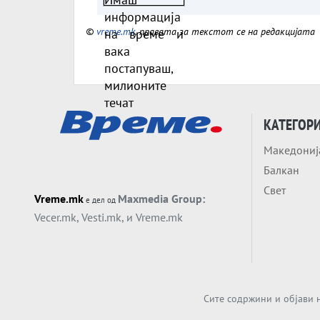
милионите течат
©
vreme.mk
, правата за текстот се на редакцијата
КАТЕГОР
Македониј
Балкан
Свет
Vreme.mk
Maxmedia Group:
е дел од
Vecer.mk
,
Vesti.mk
, и
Vreme.mk
Сите содржини и објави н