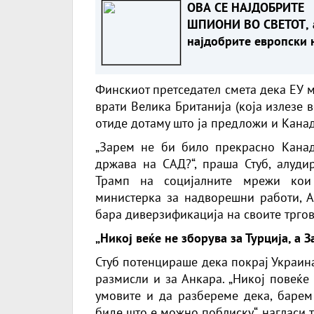
ОВА СЕ НАЈДОБРИТЕ
ШПИОНИ ВО СВЕТОТ, 
најдобрите европски 
се ни во петте најдоб
светски
Финскиот претседател смета дека ЕУ м
врати Велика Британија (која излезе 
отиде дотаму што ја предложи и Канад
„Зарем не би било прекрасно Канад
држава на САД?“, праша Стуб, алуд
Трамп на социјалните мрежи кои 
министерка за надворешни работи, А
бара диверзификација на своите тргов
„Никој веќе не зборува за Турција, а 
Стуб потенцираше дека покрај Украина
размисли и за Анкара. „Никој повеќе
умовите и да разбереме дека, барем
биде што е можно поблиску“, нагласи т