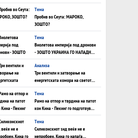
плоча од јужна Германија до
Tема
Црното Море...
Пробив во Сеута: МАРОКО,
ЗОШТО?
Tема
Виолетова империја под дронови
- ЗОШТО УКРАИНА ГО НАПАДНА
РУСКИОТ WILDBERRIES
Aнализа
Три вентили и затворање на
енергетската комора на светот:
Нападот во Суец најавува
Tема
глобален енергетски инфаркт?
Рамо на отпор и тврдина на патот
кон Кина - Пекинг го подготвува
Иран за американска копнена
Tема
инвазија
Силиконскиот ѕид веќе не е
непробоен, Кина го напаѓа