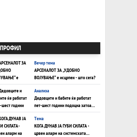
ПРОФИЛ
Вечер тема
АРСЕНАЛОТ ЗА „УДОБНО
ВОЈУВАЊЕ“ е исцрпен - што сега?
Анализа
Дедовците и бабите ќе работат
пет-шест години подоцна затоа
што НЕМААТ ВНУЦИ ДА ГИ
Tема
ЗАМЕНАТ
КОГА ДУНАВ ЈА ГУБИ СИЛАТА -
црвен аларм на системската