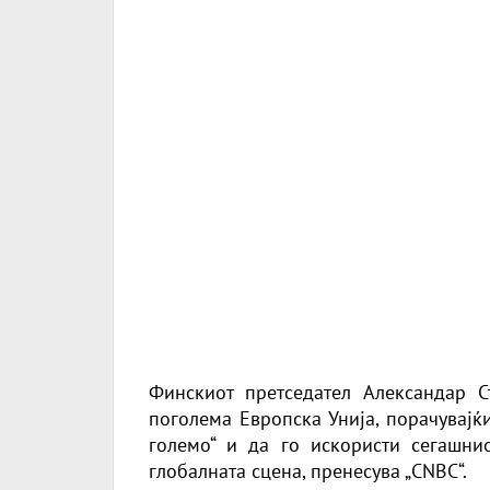
Финскиот претседател Александар Ст
поголема Европска Унија, порачувајќ
големо“ и да го искористи сегашни
глобалната сцена, пренесува
„CNBC“
.