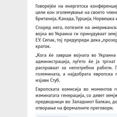
Говорејќи на енергетска конференциј
цели кон зголемување на своето член
Британија, Канада, Турција, Норвешка
Според него, потезите на американск
војна во Украина ги принудуваат зем
ЕУ. Сепак, тој предупреди дека „про
краток.
„Кога ќе заврши војната во Украин
администрација, луѓето ќе ја тргна
расправаат за непотребни работи. 
големината, а најдобрата европска 
изјави Стуб.
Европската комисија во моментов 
изминатата генерација, со девет земј
предводници во Западниот Балкан, до
отворање на формалните преговори.