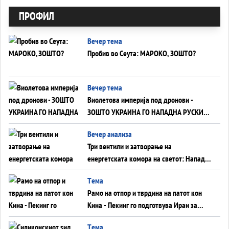
ПРОФИЛ
Вечер тема
Пробив во Сеута: МАРОКО, ЗОШТО?
Вечер тема
Виолетова империја под дронови -
ЗОШТО УКРАИНА ГО НАПАДНА РУСКИОТ
WILDBERRIES
Вечер анализа
Три вентили и затворање на
енергетската комора на светот: Нападот
во Суец најавува глобален енергетски
Tема
инфаркт?
Рамо на отпор и тврдина на патот кон
Кина - Пекинг го подготвува Иран за
американска копнена инвазија
Tема