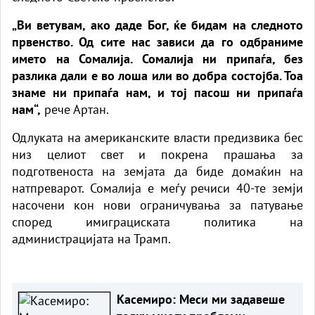
„Ви ветувам, ако даде Бог, ќе бидам на следното
првенство. Од сите нас зависи да го одбраниме
името на Сомалија. Сомалија ни припаѓа, без
разлика дали е во лоша или во добра состојба. Тоа
знаме ни припаѓа нам, и тој пасош ни припаѓа
нам“,
рече Артан.
Одлуката на американските власти предизвика бес
низ целиот свет и покрена прашања за
подготвеноста на земјата да биде домаќин на
натпреварот. Сомалија е меѓу речиси 40-те земји
насочени кон нови ограничувања за патување
според имиграциската политика на
администрацијата на Трамп.
Касемиро: Меси ми задавеше