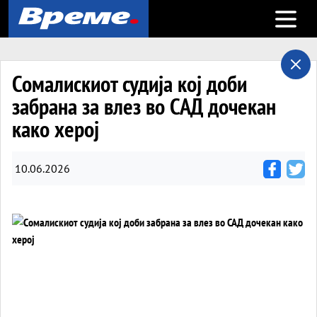
Open m
Сомалискиот судија кој доби
забрана за влез во САД дочекан
како херој
10.06.2026