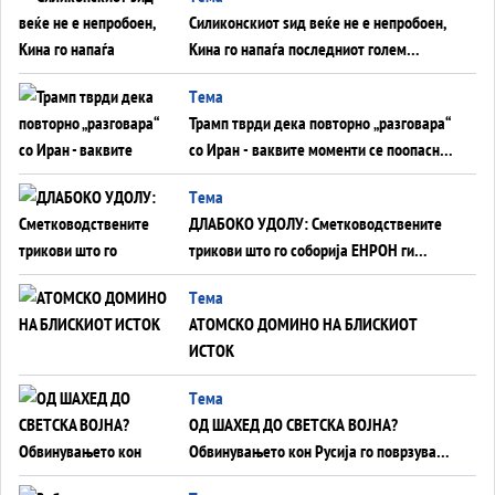
Силиконскиот ѕид веќе не е непробоен,
Кина го напаѓа последниот голем
монопол на Западот?
Tема
Трамп тврди дека повторно „разговара“
со Иран - ваквите моменти се поопасни
од отворените закани
Tема
ДЛАБОКО УДОЛУ: Сметководствените
трикови што го соборија ЕНРОН ги
применуваат гигантите за ВИ
Tема
АТОМСКО ДОМИНО НА БЛИСКИОТ
ИСТОК
Tема
ОД ШАХЕД ДО СВЕТСКА ВОЈНА?
Обвинувањето кон Русија го поврзува
Блискиот Исток со украинското бојно