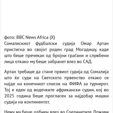
фото: BBC News Africa (X)
Сомалискиот фудбалски судија Омар Артан
пристигна во својот роден град Могадишу, каде
што беше пречекан од бројни граѓани и службени
лица откако му беше забранет влез во САД.
Артан требаше да стане првиот судија од Сомалија
што ќе суди на Светското првенство откако се
најде на конечниот список на ФИФА за турнирот.
Тој е еден од водечките африкански судии, кој во
2025 година беше прогласен за најдобар машки
судија на континентот.
Нему му беше одбиен влез во Соединетите Држави