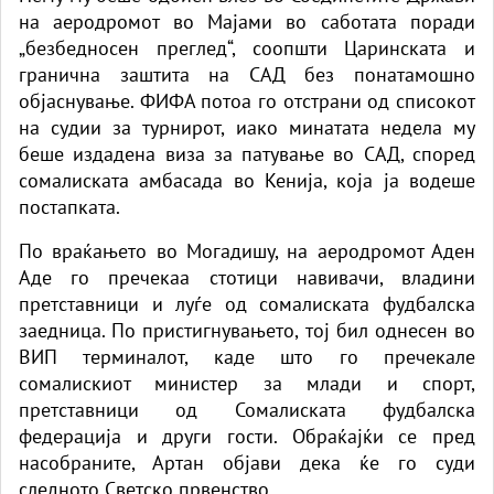
на аеродромот во Мајами во саботата поради
„безбедносен преглед“, соопшти Царинската и
гранична заштита на САД без понатамошно
објаснување. ФИФА потоа го отстрани од списокот
на судии за турнирот, иако минатата недела му
беше издадена виза за патување во САД, според
сомалиската амбасада во Кенија, која ја водеше
постапката.
По враќањето во Могадишу, на аеродромот Аден
Аде го пречекаа стотици навивачи, владини
претставници и луѓе од сомалиската фудбалска
заедница. По пристигнувањето, тој бил однесен во
ВИП терминалот, каде што го пречекале
сомалискиот министер за млади и спорт,
претставници од Сомалиската фудбалска
федерација и други гости. Обраќајќи се пред
насобраните, Артан објави дека ќе го суди
следното Светско првенство.