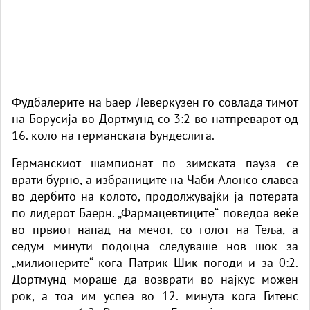
Фудбалерите на Баер Леверкузен го совлада тимот
на Борусија во Дортмунд со 3:2 во натпреварот од
16. коло на германската Бундеслига.
Германскиот шампионат по зимската пауза се
врати бурно, а избраниците на Чаби Алонсо славеа
во дербито на колото, продолжувајќи ја потерата
по лидерот Баерн. „Фармацевтиците“ поведоа веќе
во првиот напад на мечот, со голот на Теља, а
седум минути подоцна следуваше нов шок за
„милионерите“ кога Патрик Шик погоди и за 0:2.
Дортмунд мораше да возврати во најкус можен
рок, а тоа им успеа во 12. минута кога Гитенс