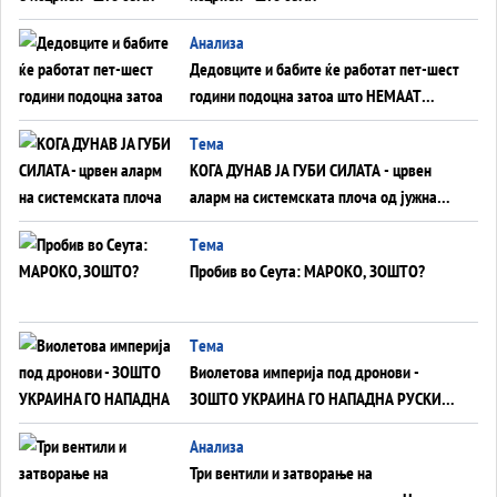
Анализа
Дедовците и бабите ќе работат пет-шест
години подоцна затоа што НЕМААТ
ВНУЦИ ДА ГИ ЗАМЕНАТ
Tема
КОГА ДУНАВ ЈА ГУБИ СИЛАТА - црвен
аларм на системската плоча од јужна
Германија до Црното Море...
Tема
Пробив во Сеута: МАРОКО, ЗОШТО?
Tема
Виолетова империја под дронови -
ЗОШТО УКРАИНА ГО НАПАДНА РУСКИОТ
WILDBERRIES
Aнализа
Три вентили и затворање на