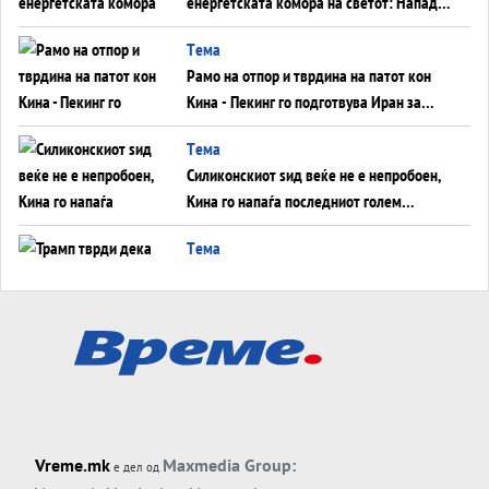
енергетската комора на светот: Нападот
во Суец најавува глобален енергетски
Tема
инфаркт?
Рамо на отпор и тврдина на патот кон
Кина - Пекинг го подготвува Иран за
американска копнена инвазија
Tема
Силиконскиот ѕид веќе не е непробоен,
Кина го напаѓа последниот голем
монопол на Западот?
Tема
Трамп тврди дека повторно „разговара“
со Иран - ваквите моменти се поопасни
од отворените закани
Tема
ДЛАБОКО УДОЛУ: Сметководствените
трикови што го соборија ЕНРОН ги
применуваат гигантите за ВИ
Tема
Vreme.mk
Maxmedia Group:
е дел од
АТОМСКО ДОМИНО НА БЛИСКИОТ