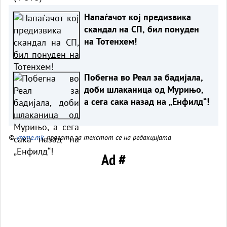
Напаѓачот кој предизвика
скандал на СП, бил понуден
на Тотенхем!
Побегна во Реал за бадијала,
доби шлаканица од Мурињо,
а сега сака назад на „Енфилд“!
©
vreme.mk
, правата за текстот се на редакцијата
Ad #