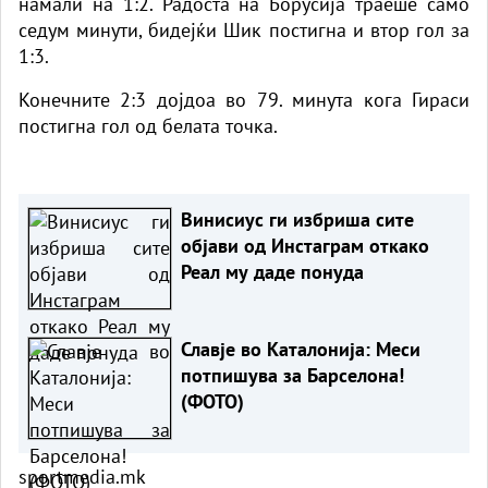
намали на 1:2. Радоста на Борусија траеше само
седум минути, бидејќи Шик постигна и втор гол за
1:3.
Конечните 2:3 дојдоа во 79. минута кога Гираси
постигна гол од белата точка.
Винисиус ги избриша сите
објави од Инстаграм откако
Реал му даде понуда
Славје во Каталонија: Меси
потпишува за Барселона!
(ФОТО)
sportmedia.mk