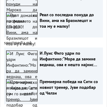
на СП 2030!
Реал со последна понуда до
Вини, ама на Бразилецот и
тоа му е малку!
sportmedia.mk
И Луис Фиго удри по
Инфантино:“Мора да замине
веднаш, ова е нешто најниско
и најподло што сум го видел!“
Премиерна победа на Сити со
новиот тренер, Јуве подобар
од Челзи