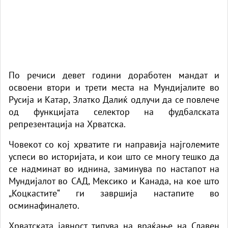
По речиси девет години доработен мандат и
освоени втори и трети места на Мундијалите во
Русија и Катар, Златко Далиќ одлучи да се повлече
од функцијата селектор на фудбалската
репрезентација на Хрватска.
Човекот со кој хрватите ги направија најголемите
успеси во историјата, и кои што се многу тешко да
се надминат во иднина, заминува по настапот на
Мундијалот во САД, Мексико и Канада, на кое што
„Коцкастите“ ги завршија настапите во
осминафиналето.
Хрватската јавност типува на враќање на Славен