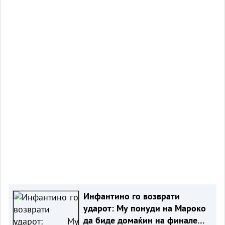
Инфантино го возврати
ударот: Му понуди на Мароко
да биде домаќин на финалето