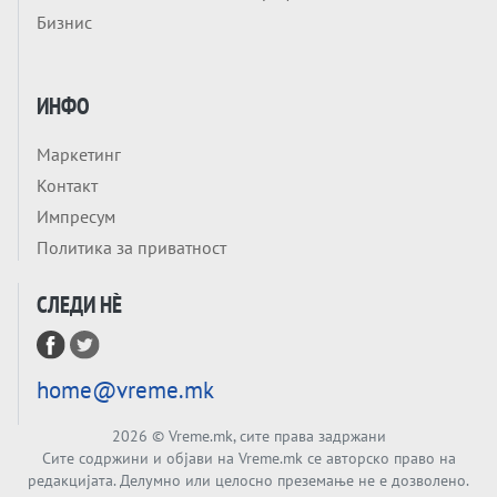
Бизнис
МАСА: Берлинскиот договор од 1878 и
европската уметност за уредување на
Tема
туѓи судбини
ГЕРМАНИЈА Е ПРЕД ЕКСПЛОЗИЈА? АfD го
ИНФО
урива заштитниот ѕид, улиците се полнат
со отпор, а Европа гледа почеток на
Маркетинг
Tема
голем потрес?
Контакт
Кинеска ракета испукана во Пацификот.
Импресум
Што значи тоа за СТРАТЕШКИОТ ЈАЗИК
Политика за приватност
ВО СВЕТОТ?
Tема
СЛЕДИ НÈ
Брисел ги менува правилата за
проширување: НОВИ ЗАШТИТНИ
МЕХАНИЗМИ ЗА ИДНИТЕ ЧЛЕНКИ НА ЕУ
Вечер Анализа
home@vreme.mk
БЕШЕ ЕДНАШ ЕДЕН СДСМ... А што остана
од него, најмногу знае Обвинителството
2026
© Vreme.mk, сите права задржани
Сите содржини и објави на Vreme.mk се авторско право на
Тема
редакцијата. Делумно или целосно преземање не е дозволено.