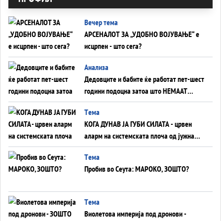
Вечер тема
АРСЕНАЛОТ ЗА „УДОБНО ВОЈУВАЊЕ“ е
исцрпен - што сега?
Анализа
Дедовците и бабите ќе работат пет-шест
години подоцна затоа што НЕМААТ
ВНУЦИ ДА ГИ ЗАМЕНАТ
Tема
КОГА ДУНАВ ЈА ГУБИ СИЛАТА - црвен
аларм на системската плоча од јужна
Германија до Црното Море...
Tема
Пробив во Сеута: МАРОКО, ЗОШТО?
Tема
Виолетова империја под дронови -