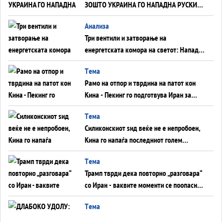
ЗОШТО УКРАИНА ГО НАПАДНА РУСКИОТ
WILDBERRIES
Aнализа
Три вентили и затворање на
енергетската комора на светот: Нападот
во Суец најавува глобален енергетски
Tема
инфаркт?
Рамо на отпор и тврдина на патот кон
Кина - Пекинг го подготвува Иран за
американска копнена инвазија
Tема
Силиконскиот ѕид веќе не е непробоен,
Кина го напаѓа последниот голем
монопол на Западот?
Tема
Трамп тврди дека повторно „разговара“
со Иран - ваквите моменти се поопасни
од отворените закани
Tема
ДЛАБОКО УДОЛУ: Сметководствените