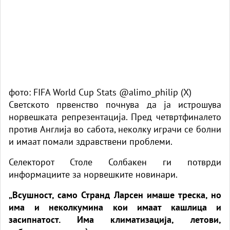
фото: FIFA World Cup Stats @alimo_philip (X)
Светското првенство почнува да ја истрошува
норвешката репрезентација. Пред четвртфиналето
против Англија во сабота, неколку играчи се болни
и имаат помали здравствени проблеми.
Селекторот Столе Солбакен ги потврди
информациите за норвешките новинари.
„Всушност, само Странд Ларсен имаше треска, но
има и неколкумина кои имаат кашлица и
засипнатост. Има климатизација, летови,