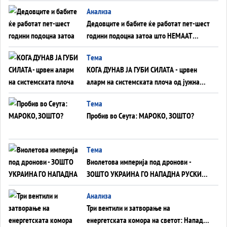
Анализа
Дедовците и бабите ќе работат пет-шест
години подоцна затоа што НЕМААТ
ВНУЦИ ДА ГИ ЗАМЕНАТ
Tема
КОГА ДУНАВ ЈА ГУБИ СИЛАТА - црвен
аларм на системската плоча од јужна
Германија до Црното Море...
Tема
Пробив во Сеута: МАРОКО, ЗОШТО?
Tема
Виолетова империја под дронови -
ЗОШТО УКРАИНА ГО НАПАДНА РУСКИОТ
WILDBERRIES
Aнализа
Три вентили и затворање на
енергетската комора на светот: Нападот