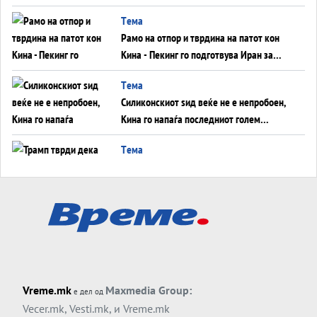
во Суец најавува глобален енергетски
Tема
инфаркт?
Рамо на отпор и тврдина на патот кон
Кина - Пекинг го подготвува Иран за
американска копнена инвазија
Tема
Силиконскиот ѕид веќе не е непробоен,
Кина го напаѓа последниот голем
монопол на Западот?
Tема
Трамп тврди дека повторно „разговара“
со Иран - ваквите моменти се поопасни
од отворените закани
Tема
ДЛАБОКО УДОЛУ: Сметководствените
трикови што го соборија ЕНРОН ги
применуваат гигантите за ВИ
Tема
Vreme.mk
Maxmedia Group:
е дел од
АТОМСКО ДОМИНО НА БЛИСКИОТ
Vecer.mk
,
Vesti.mk
, и
Vreme.mk
ИСТОК