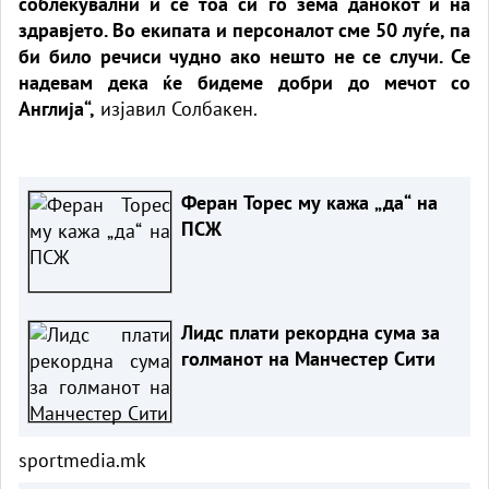
соблекувални и сè тоа си го зема данокот и на
здравјето. Во екипата и персоналот сме 50 луѓе, па
би било речиси чудно ако нешто не се случи. Се
надевам дека ќе бидеме добри до мечот со
Англија“,
изјавил Солбакен.
Феран Торес му кажа „да“ на
ПСЖ
Лидс плати рекордна сума за
голманот на Манчестер Сити
sportmedia.mk