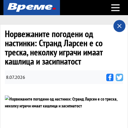
Open m
Норвежаните погодени од
настинки: Странд Ларсен e со
треска, неколку играчи имаат
кашлица и засипнатост
8.07.2026