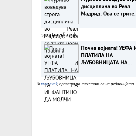
дисциплина во Реал
Мадрид: Ова се трите
нови правила
sportmedia.mk
Почна војната! УЕФА 
ПЛАТИЛА НА
ЉУБОВНИЦАТА НА
ИНФАНТИНО ДА МОЛ
©
vreme.mk
, правата за текстот се на редакцијата