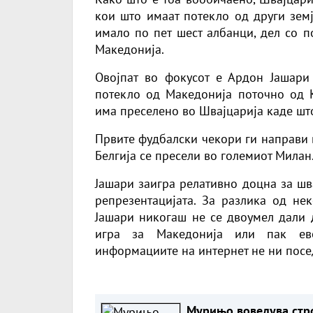
кои што имаат потекло од други земј
имало по пет шест албанци, дел со п
Македонија.
Овојпат во фокусот е Ардон Јашари
потекло од Македонија поточно од К
има преселено во Швајцарија каде што
Првите фудбалски чекори ги направи 
Белгија се пресели во големиот Милан
Јашари заигра релативно доцна за шв
репрезентацијата. За разлика од не
Јашари никогаш не се двоумел дали 
игра за Македонија или пак еве
информациите на интернет не ни посе
Мурињо воведува стр