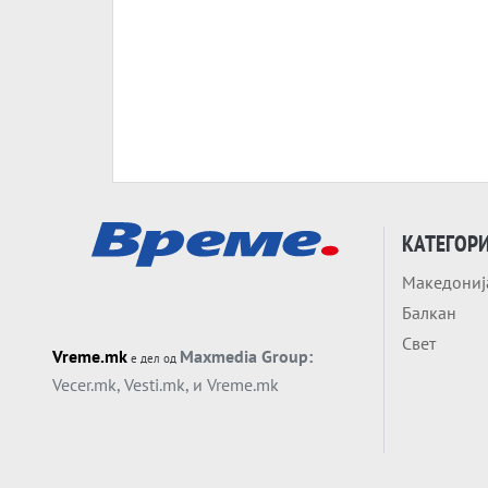
КАТЕГОР
Македониј
Балкан
Свет
Vreme.mk
Maxmedia Group:
е дел од
Vecer.mk
,
Vesti.mk
, и
Vreme.mk