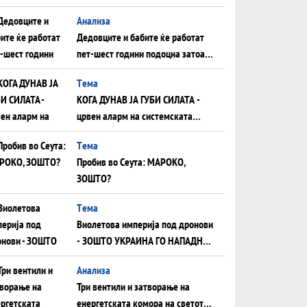
Анализа
Дедовците и бабите ќе работат
пет-шест години подоцна затоа
што НЕМААТ ВНУЦИ ДА ГИ
Tема
ЗАМЕНАТ
КОГА ДУНАВ ЈА ГУБИ СИЛАТА -
црвен аларм на системската
плоча од јужна Германија до
Tема
Црното Море...
Пробив во Сеута: МАРОКО,
ЗОШТО?
Tема
Виолетова империја под дронови
- ЗОШТО УКРАИНА ГО НАПАДНА
РУСКИОТ WILDBERRIES
Aнализа
Три вентили и затворање на
енергетската комора на светот: