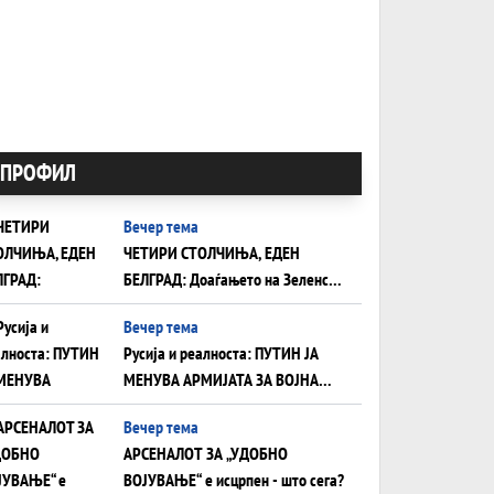
ПРОФИЛ
Вечер тема
ЧЕТИРИ СТОЛЧИЊА, ЕДЕН
БЕЛГРАД: Доаѓањето на Зеленски
ги открива тајните на политиката
Вечер тема
на балансирање на Вучиќ
Русија и реалноста: ПУТИН ЈА
МЕНУВА АРМИЈАТА ЗА ВОЈНА
ШТО ОСТАНУВА БЕЗ ФРОНТ
Вечер тема
АРСЕНАЛОТ ЗА „УДОБНО
ВОЈУВАЊЕ“ е исцрпен - што сега?