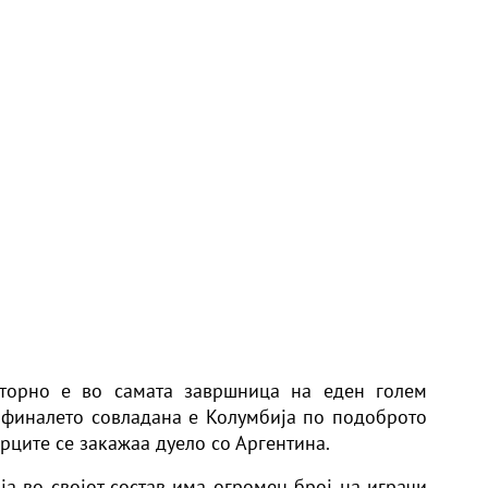
вторно е во самата завршница на еден голем
афиналето совладана е Колумбија по подоброто
рците се закажаа дуело со Аргентина.
ја во својот состав има огромен број на играчи