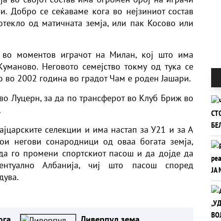
и. Добро се сеќаваме кога во нејзиниот состав
отекло од матичната земја, или пак Косово или
 во моментов играчот на Милан, кој што има
уманово. Неговото семејство токму од тука се
 во 2002 година во градот Чам е роден Јашари.
во Луцерн, за да по трансферот во Клуб Бриж во
.
ајцарските селекции и има настап за У21 и за А
кои негови сонародници од оваа богата земја,
да го промени спортскиот пасош и да дојде да
нтуално Албанија, чиј што пасош според
дува.
ога
Ливерпул зема