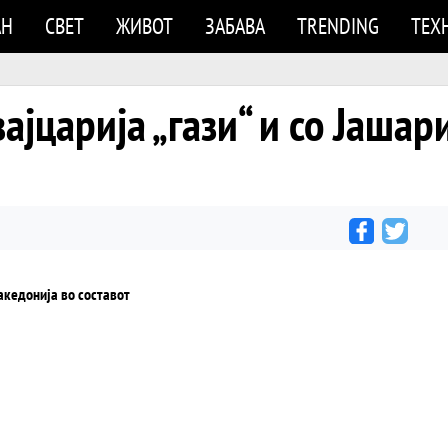
АН
СВЕТ
ЖИВОТ
ЗАБАВА
TRENDING
ТЕХ
јцарија „гази“ и со Јашар