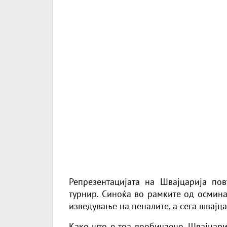
Репрезентацијата на Швајцарија по
турнир. Синоќа во рамките од осмин
изведување на пеналите, а сега швајца
Како што е тоа вообичаено, Швајцари