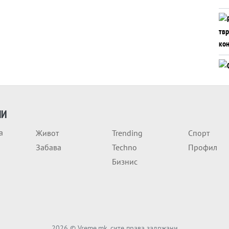
ИИ
а
Живот
Trending
Спорт
Забава
Techno
Профил
Бизнис
2026
© Vreme.mk, сите права задржани