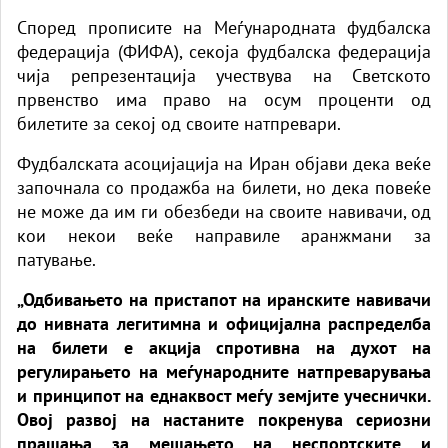
Според прописите на Меѓународната фудбалска
федерација (ФИФА), секоја фудбалска федерација
чија репрезентација учествува на Светското
првенство има право на осум проценти од
билетите за секој од своите натпревари.
Фудбалската асоцијација на Иран објави дека веќе
започнала со продажба на билети, но дека повеќе
не може да им ги обезбеди на своите навивачи, од
кои некои веќе направиле аранжмани за
патување.
„Одбивањето на пристапот на иранските навивачи
до нивната легитимна и официјална распределба
на билети е акција спротивна на духот на
регулирањето на меѓународните натпреварувања
и принципот на еднаквост меѓу земјите учеснички.
Овој развој на настаните покренува сериозни
прашања за мешањето на неспортските и