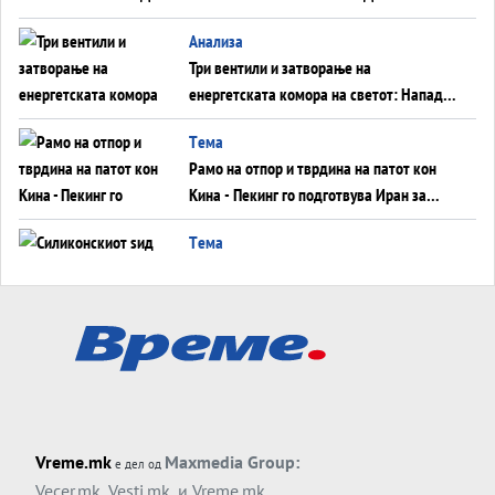
WILDBERRIES
Aнализа
Три вентили и затворање на
енергетската комора на светот: Нападот
во Суец најавува глобален енергетски
Tема
инфаркт?
Рамо на отпор и тврдина на патот кон
Кина - Пекинг го подготвува Иран за
американска копнена инвазија
Tема
Силиконскиот ѕид веќе не е непробоен,
Кина го напаѓа последниот голем
монопол на Западот?
Tема
Трамп тврди дека повторно „разговара“
со Иран - ваквите моменти се поопасни
од отворените закани
Tема
Vreme.mk
Maxmedia Group:
е дел од
ДЛАБОКО УДОЛУ: Сметководствените
Vecer.mk
,
Vesti.mk
, и
Vreme.mk