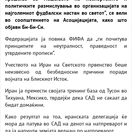
политичките размислувања во организацијата на
најголемиот фудбалски настан во светот“, се вели
во соопштението на Асоцијацијата, како што
објави Би-Би-Си.
Федерацијата ја повика ФИФА да „ги почитува
принципите на неутралност, праведност и
утврдените прописи“.
Учеството на Иран на Светското првенство беше
неизвесно од безбедносни причини поради
војната на Блискиот Исток.
Иран ја премести својата тренинг база од Тусон во
Тихуана, Мексико, тврдејќи дека САД не сакаат да
бидат домаќини.
Како резултат на тоа, иранската делегација ќе
мора да патува во САД на денот на натпреварот и
да ја напушти земјата веднаш по натпреварот.