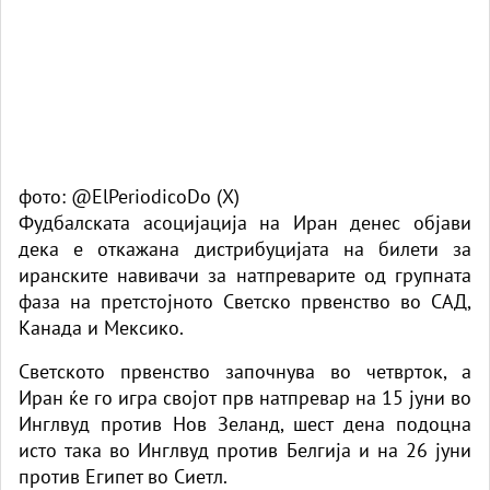
фото: @ElPeriodicoDo (X)
Фудбалската асоцијација на Иран денес објави
дека е откажана дистрибуцијата на билети за
иранските навивачи за натпреварите од групната
фаза на претстојното Светско првенство во САД,
Канада и Мексико.
Светското првенство започнува во четврток, а
Иран ќе го игра својот прв натпревар на 15 јуни во
Инглвуд против Нов Зеланд, шест дена подоцна
исто така во Инглвуд против Белгија и на 26 јуни
против Египет во Сиетл.