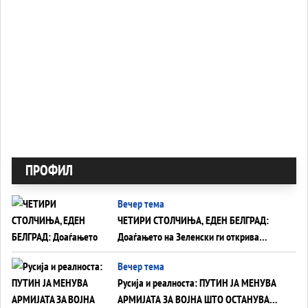
ПРОФИЛ
Вечер тема
ЧЕТИРИ СТОЛЧИЊА, ЕДЕН БЕЛГРАД:
Доаѓањето на Зеленски ги открива
тајните на политиката на балансирање
Вечер тема
на Вучиќ
Русија и реалноста: ПУТИН ЈА МЕНУВА
АРМИЈАТА ЗА ВОЈНА ШТО ОСТАНУВА