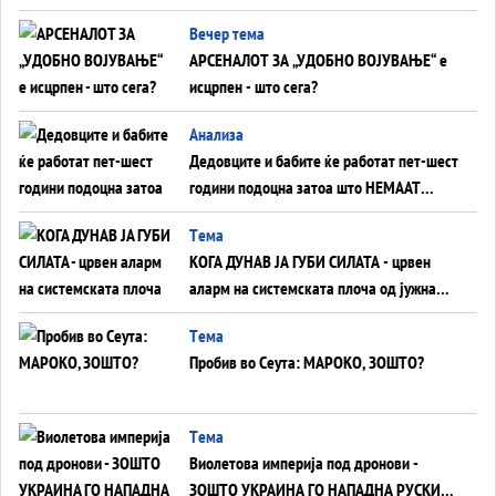
БЕЗ ФРОНТ
Вечер тема
АРСЕНАЛОТ ЗА „УДОБНО ВОЈУВАЊЕ“ е
исцрпен - што сега?
Анализа
Дедовците и бабите ќе работат пет-шест
години подоцна затоа што НЕМААТ
ВНУЦИ ДА ГИ ЗАМЕНАТ
Tема
КОГА ДУНАВ ЈА ГУБИ СИЛАТА - црвен
аларм на системската плоча од јужна
Германија до Црното Море...
Tема
Пробив во Сеута: МАРОКО, ЗОШТО?
Tема
Виолетова империја под дронови -
ЗОШТО УКРАИНА ГО НАПАДНА РУСКИОТ