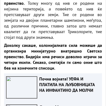
првенство.
Толку многу од нив се родени на
нејзина територија, а повеќето од нив ќе
претставуваат други земји. Тие се родени во
земјата на двојни планетарни шампиони, меѓутоа,
од различни причини, главно затоа што немаат
квалитет да ги претставуваат Триколорите, тие
стојат под други знамиња.
Доколку сакаше, колонијалната сила можеше да
организира минијатурно внатрешно Светско
првенство. Бидејќи има речиси доволно играчи за
четири екипи. Секако, сметајќи ги само оние што
беа на конечните списоци.
Почна војната! УЕФА И
ПЛАТИЛА НА ЉУБОВНИЦАТА
НА ИНФАНТИНО ДА МОЛЧИ