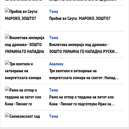
Германија до Црното Море...
Tема
Пробив во Сеута: МАРОКО, ЗОШТО?
Tема
Виолетова империја под дронови -
ЗОШТО УКРАИНА ГО НАПАДНА РУСКИОТ
WILDBERRIES
Aнализа
Три вентили и затворање на
енергетската комора на светот: Нападот
во Суец најавува глобален енергетски
Tема
инфаркт?
Рамо на отпор и тврдина на патот кон
Кина - Пекинг го подготвува Иран за
американска копнена инвазија
Tема
Силиконскиот ѕид веќе не е непробоен,