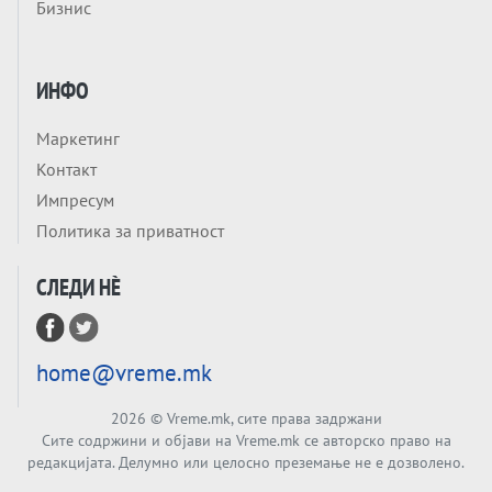
Бизнис
ЛУЃЕТО ШТО РЕШАВААТ ЗА МИР, ВОЈНА,
СОЖИВОТ ИЛИ ПРОПАСТ
Анализа
Приватни факултети - ОД ПРЕСТИЖ
ИНФО
НЕКОГАШ ДЕНЕС ДО ФАБРИКИ ЗА
ДИПЛОМИ
Маркетинг
Tема
Контакт
БАЛКАНОТ КАКО ДОКУМЕНТ НА ТУЃА
Импресум
МАСА: Берлинскиот договор од 1878 и
Политика за приватност
европската уметност за уредување на
Tема
туѓи судбини
СЛЕДИ НÈ
ГЕРМАНИЈА Е ПРЕД ЕКСПЛОЗИЈА? АfD го
урива заштитниот ѕид, улиците се полнат
со отпор, а Европа гледа почеток на
Tема
голем потрес?
home@vreme.mk
Кинеска ракета испукана во Пацификот.
Што значи тоа за СТРАТЕШКИОТ ЈАЗИК
2026
© Vreme.mk, сите права задржани
ВО СВЕТОТ?
Сите содржини и објави на Vreme.mk се авторско право на
Tема
редакцијата. Делумно или целосно преземање не е дозволено.
Брисел ги менува правилата за