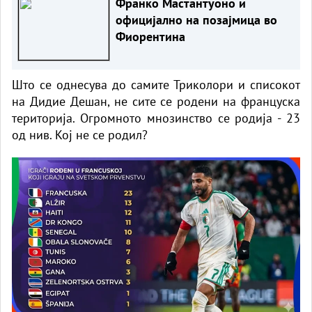
Франко Мастантуоно и
официјално на позајмица во
Фиорентина
Што се однесува до самите Триколори и списокот
на Дидие Дешан, не сите се родени на француска
територија. Огромното мнозинство се родија - 23
од нив. Кој не се родил?