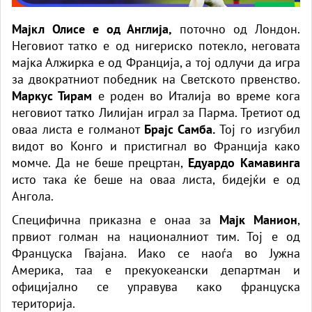
Мајкл Олисе е од Англија,
поточно од Лондон.
Неговиот татко е од нигериско потекло, неговата
мајка Алжирка е од Франција, а тој одлучи да игра
за двократниот победник на Светското првенство.
Маркус Тирам
е роден во Италија во време кога
неговиот татко Лилијан играл за Парма. Третиот од
оваа листа е голманот
Брајс Самба.
Тој го изгубил
видот во Конго и пристигнал во Франција како
момче. Да не беше прецртан,
Едуардо Камавинга
исто така ќе беше на оваа листа, бидејќи е од
Ангола.
Специфична приказна е онаа за
Мајк Манион
,
првиот голман на националниот тим. Тој е од
Француска Гвајана. Иако се наоѓа во Јужна
Америка, таа е прекуокеански департман и
официјално се управува како француска
територија.