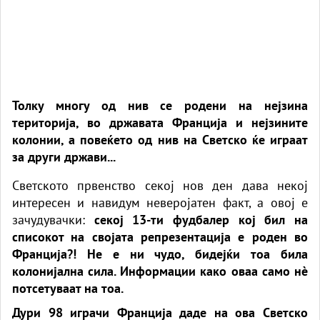
Толку многу од нив се родени на нејзина
територија, во државата Франција и нејзините
колонии, а повеќето од нив на Светско ќе играат
за други држави...
Светското првенство секој нов ден дава некој
интересен и навидум неверојатен факт, а овој е
зачудувачки:
секој 13-ти фудбалер кој бил на
списокот на својата репрезентација е роден во
Франција?! Не е ни чудо, бидејќи тоа била
колонијална сила. Информации како оваа само нè
потсетуваат на тоа.
Дури 98 играчи Франција даде на ова Светско