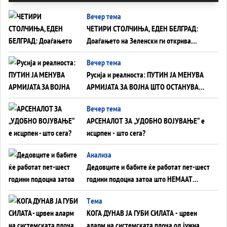
Вечер тема
ЧЕТИРИ СТОЛЧИЊА, ЕДЕН БЕЛГРАД:
Доаѓањето на Зеленски ги открива
тајните на политиката на балансирање
Вечер тема
на Вучиќ
Русија и реалноста: ПУТИН ЈА МЕНУВА
АРМИЈАТА ЗА ВОЈНА ШТО ОСТАНУВА
БЕЗ ФРОНТ
Вечер тема
АРСЕНАЛОТ ЗА „УДОБНО ВОЈУВАЊЕ“ е
исцрпен - што сега?
Анализа
Дедовците и бабите ќе работат пет-шест
години подоцна затоа што НЕМААТ
ВНУЦИ ДА ГИ ЗАМЕНАТ
Tема
КОГА ДУНАВ ЈА ГУБИ СИЛАТА - црвен
аларм на системската плоча од јужна