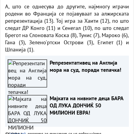
А, што се однесува до другите, најмногу играчи
родени во Франција се појавуваат за алжирската
репрезентација (13). Тој игра за Хаити (12), по што
следат ДР Конго (11) и Сенегал (10), по што следат
Брегот на Слоновата Коска (8), Тунис (7), Мароко (6),
Гана (3), Зелено'ртски Острови (3), Египет (1) и
Шпанија (1).
Репрезентативец на Англија
мора на суд, поради тепачка!
Мајката на нивните деца БАРА
ОД ЛУКА ДОНЧИЌ 50
МИЛИОНИ ЕВРА!
©
vreme.mk
, правата за текстот се на редакцијата