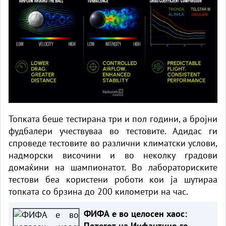
Топката беше тестирана три и пол години, а бројни
фудбалери учествуваа во тестовите. Адидас ги
спроведе тестовите во различни климатски услови,
надморски височини и во неколку градови
домаќини на шампионатот. Во лабораториските
тестови беа користени роботи кои ја шутираа
топката со брзина до 200 километри на час.
ФИФА е во целосен хаос:
Потегот на Инфантино го