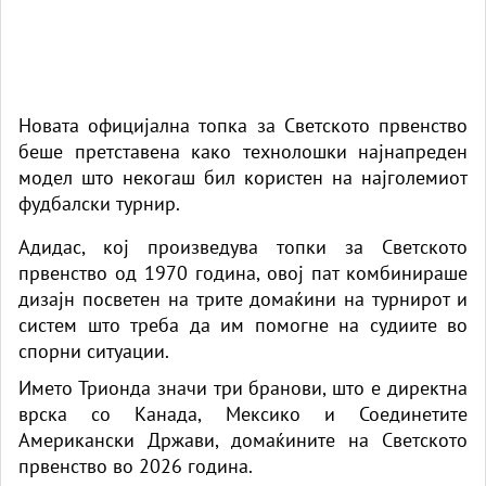
Новата официјална топка за Светското првенство
беше претставена како технолошки најнапреден
модел што некогаш бил користен на најголемиот
фудбалски турнир.
Адидас, кој произведува топки за Светското
првенство од 1970 година, овој пат комбинираше
дизајн посветен на трите домаќини на турнирот и
систем што треба да им помогне на судиите во
спорни ситуации.
Името Трионда значи три бранови, што е директна
врска со Канада, Мексико и Соединетите
Американски Држави, домаќините на Светското
првенство во 2026 година.