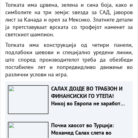
Топката има црвена, зелена и сина боја, како и
симболите на три земји: ѕвезда за САД, јаворов
лист за Канада и орел за Мексико. Златните детали
ја претставуваат врската со трофејот наменет за
светскиот шампион.
Топката има конструкција од четири панели,
подлабоки шевови и специјално уредени линии,
што според производителот треба да обезбеди
постабилен лет и попредвидливо движење во
различни услови на игра.
САЛАХ ДОЈДЕ ВО ТРАБЗОН И
ФИНАНСИСКИ ГО УТЕПА!
Никој во Европа не заработил
волку
Почна хаосот во Турција:
Мохамед Салах слета во