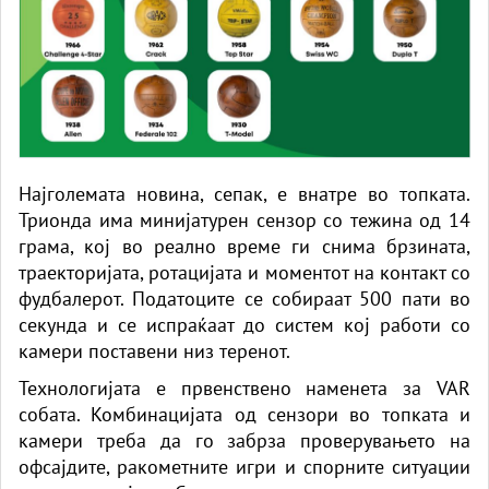
Најголемата новина, сепак, е внатре во топката.
Трионда има минијатурен сензор со тежина од 14
грама, кој во реално време ги снима брзината,
траекторијата, ротацијата и моментот на контакт со
фудбалерот. Податоците се собираат 500 пати во
секунда и се испраќаат до систем кој работи со
камери поставени низ теренот.
Технологијата е првенствено наменета за VAR
собата. Комбинацијата од сензори во топката и
камери треба да го забрза проверувањето на
офсајдите, ракометните игри и спорните ситуации