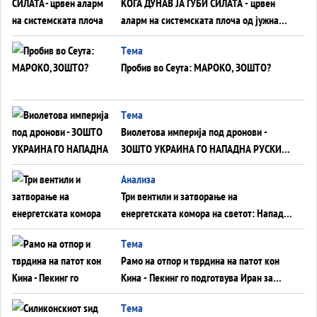
КОГА ДУНАВ ЈА ГУБИ СИЛАТА - црвен
аларм на системската плоча од јужна
Германија до Црното Море...
Tема
Пробив во Сеута: МАРОКО, ЗОШТО?
Tема
Виолетова империја под дронови -
ЗОШТО УКРАИНА ГО НАПАДНА РУСКИОТ
WILDBERRIES
Aнализа
Три вентили и затворање на
енергетската комора на светот: Нападот
во Суец најавува глобален енергетски
Tема
инфаркт?
Рамо на отпор и тврдина на патот кон
Кина - Пекинг го подготвува Иран за
американска копнена инвазија
Tема