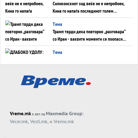
Силиконскиот ѕид веќе не е непробоен,
Кина го напаѓа последниот голем
монопол на Западот?
Tема
Трамп тврди дека повторно „разговара“
со Иран - ваквите моменти се поопасни
од отворените закани
Tема
ДЛАБОКО УДОЛУ: Сметководствените
трикови што го соборија ЕНРОН ги
применуваат гигантите за ВИ
Tема
АТОМСКО ДОМИНО НА БЛИСКИОТ
ИСТОК
Tема
Vreme.mk
Maxmedia Group:
е дел од
ОД ШАХЕД ДО СВЕТСКА ВОЈНА?
Vecer.mk
,
Vesti.mk
, и
Vreme.mk
Обвинувањето кон Русија го поврзува
Блискиот Исток со украинското бојно
Тема
поле?