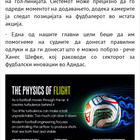
на гол-линијата. Системот може прецизно да го
одреди моментот на додавањето, додека камерите
ја следат позицијата на фудбалерот во истата
акција.
- Една од нашите главни цели беше да им
помогнеме на судиите да донесат правилни
одлуки и да ги донесат што е можно побрзо - рече
Ханес Шефке, кој раководи со секторот за
фудбалски иновации во Адидас.