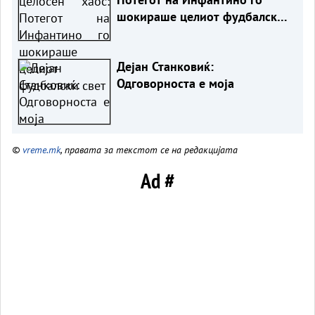
шокираше целиот фудбалски
свет
Дејан Станковиќ:
Одговорноста е моја
©
vreme.mk
, правата за текстот се на редакцијата
Ad #