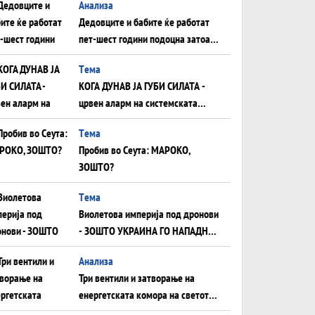
Анализа
Дедовците и бабите ќе работат
пет-шест години подоцна затоа
што НЕМААТ ВНУЦИ ДА ГИ
Tема
ЗАМЕНАТ
КОГА ДУНАВ ЈА ГУБИ СИЛАТА -
црвен аларм на системската
плоча од јужна Германија до
Tема
Црното Море...
Пробив во Сеута: МАРОКО,
ЗОШТО?
Tема
Виолетова империја под дронови
- ЗОШТО УКРАИНА ГО НАПАДНА
РУСКИОТ WILDBERRIES
Aнализа
Три вентили и затворање на
енергетската комора на светот:
Нападот во Суец најавува