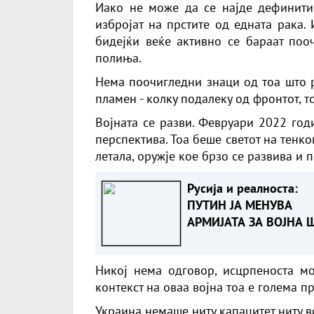
Иако не може да се најде дефинити
избројат на прстите од едната рака.
бидејќи веќе активно се бараат поо
полиња.
Нема поочигледни знаци од тоа што р
пламен - колку подалеку од фронтот, т
Војната се разви. Февруари 2022 год
перспектива. Тоа беше светот на тенко
летала, оружје кое брзо се развива и 
Русија и реалноста:
ПУТИН ЈА МЕНУВА
АРМИЈАТА ЗА ВОЈНА 
ОСТАНУВА БЕЗ ФРОН
Никој нема одговор, исцрпеноста мо
контекст на оваа војна тоа е голема п
Украина немаше ниту капацитет ниту в