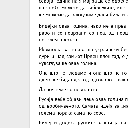
секоја година на 9 мај за да се одбел
што веќе можете да забележите, многу
ќе можеме да заклучиме дали била и 
Бидејќи оваа година, иако не е прва 
работи се поврзани со неа, од перц
поголем пресврт.
Можноста за појава на украински бе
дури и над самиот Црвен плоштад, е д
чувствуваше оваа година.
Она што го гледаме и она што не го
двете ќе бидат дел од одговорот - как
Да почнеме со познатото.
Русија веќе објави дека оваа година
од вообичаеното. Самата идеја за „н
голема порака сама по себе.
Бидејќи додека руските власти ја на