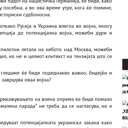
ежи падот на нацистичка Германија, ќе биде, како
 посебна, а во ова време утре, кога ќе помине,
историски судбоносна.
откако Русија и Украина влегоа во војна, многу
епција до потенцијална војна, можеби дури и
спилотни летала на небото над Москва, можеби
ел, но не и целиот контекст на тензијата што се
 гледаме ќе биде подеднакво важно, бидејќи и
о завршува оваа војна?
 прикажувањето на воена опрема ќе биде помало
амалена парада“ не треба да се нагласува, но е
ведуваат потенцијалната украинска закана како