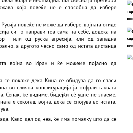
 оваа волја е неопходна. Таа свесно ја претвори
ржава која повеќе не е способна да избере
и Русија повеќе не може да избере, војната отиде
сија си го направи тоа сама на себе, додека на
р - или од руска агресија, или од западна
рално, а другото чесно само од истата дистанца
ата војна во Иран и ќе можеме појасно да
а се покаже дека Кина се обидува да го спаси
па во слична конфигурација ја отфрли таквата
а. Сепак, ќе видиме, бидејќи сè уште не знаеме,
ата е секогаш војна, дека се спојува во истата,
ува.
ада. Како дел од неа, ќе има помалку што да се