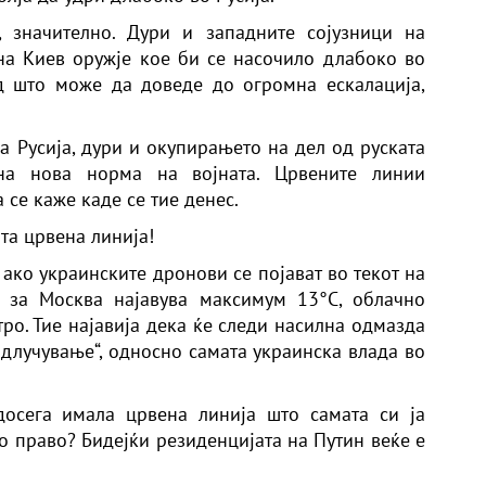
, значително. Дури и западните сојузници на
на Киев оружје кое би се насочило длабоко во
ад што може да доведе до огромна ескалација,
на Русија, дури и окупирањето на дел од руската
ана нова норма на војната. Црвените линии
 се каже каде се тие денес.
а црвена линија!
 ако украинските дронови се појават во текот на
а за Москва најавува максимум 13°C, облачно
ро. Тие најавија дека ќе следи насилна одмазда
 одлучување“, односно самата украинска влада во
досега имала црвена линија што самата си ја
о право? Бидејќи резиденцијата на Путин веќе е