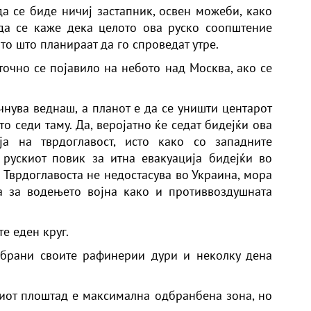
 да се биде ничиј застапник, освен можеби, како
а да се каже дека целото ова руско соопштение
то што планираат да го спроведат утре.
точно се појавило на небото над Москва, ако се
чнува веднаш, а планот е да се уништи центарот
о седи таму. Да, веројатно ќе седат бидејќи ова
а на тврдоглавост, исто како со западните
рускиот повик за итна евакуација бидејќи во
. Тврдоглавоста не недостасува во Украина, мора
а за водењето војна како и противвоздушната
те еден круг.
дбрани своите рафинерии дури и неколку дена
иот плоштад е максимална одбранбена зона, но