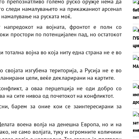
го препознатливо големо руско оружје нема да
о го следи намалувањето на прикажаниот арсенал
- намалување на руската моќ.
 напредокот на војната, фронтот е полн со
оки простори по потенцијален пад, но остатокот
 тотална војна во која ниту една страна не е во
 својата изгубена територија, а Русија не е во
ланирани цели, веќе декларирани на картите.
конфликт, а оваа перцепција не оди добро со
ува на сите нивоа од почетокот на конфликтот.
сни, барем за оние кои се заинтересирани за
Целата воена волја на денешна Европа, но и на
ако, не само волјата, туку и огромните количини