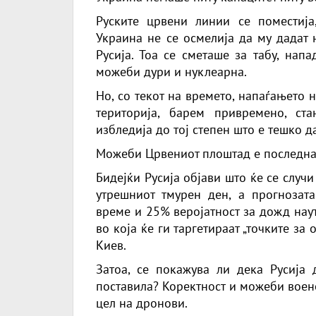
Руските црвени линии се поместија
Украина не се осмелија да му дадат 
Русија. Тоа се сметаше за табу, нап
можеби дури и нуклеарна.
Но, со текот на времето, напаѓањето 
територија, барем привремено, ст
избледија до тој степен што е тешко да
Можеби Црвениот плоштад е последнат
Бидејќи Русија објави што ќе се случи
утрешниот тмурен ден, а прогнозат
време и 25% веројатност за дожд наут
во која ќе ги таргетираат „точките за
Киев.
Затоа, се покажува ли дека Русија 
поставила? Коректност и можеби воен
цел на дронови.