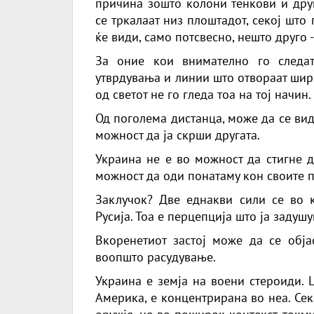
причина зошто колони тенкови и дру
се тркалаат низ плоштадот, секој шт
ќе види, само потсвесно, нешто друго 
За оние кои внимателно го следат
утврдувања и линии што отвораат шир
од светот не го гледа тоа на тој начин.
Од поголема дистанца, може да се види
можност да ја скрши другата.
Украина не е во можност да стигне до
можност да оди понатаму кон своите п
Заклучок? Две еднакви сили се во 
Русија. Тоа е перцепција што ја задуш
Вкоренетиот застој може да се обја
воопшто расудување.
Украина е земја на воени стероиди. 
Америка, е концентрирана во неа. Сек