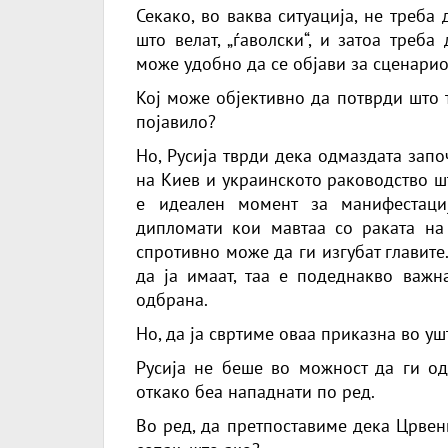
Секако, во ваква ситуација, не треба
што велат, „ѓаволски“, и затоа треб
може удобно да се објави за сценарио
Кој може објективно да потврди што 
појавило?
Но, Русија тврди дека одмаздата запо
на Киев и украинското раководство шт
е идеален момент за манифестациј
дипломати кои мавтаа со раката на 
спротивно може да ги изгубат главите
да ја имаат, таа е подеднакво важн
одбрана.
Но, да ја свртиме оваа приказна во уш
Русија не беше во можност да ги о
откако беа нападнати по ред.
Во ред, да претпоставиме дека Црвен