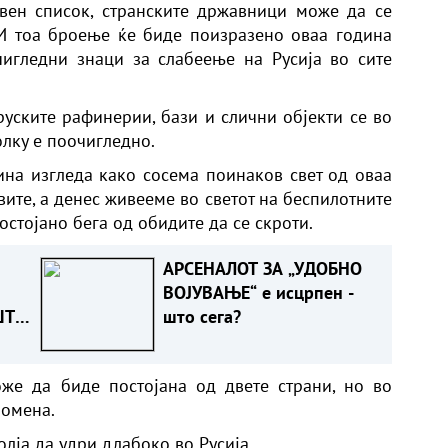
вен список, странските државници може да се
 И тоа броење ќе биде поизразено оваа година
чигледни знаци за слабеење на Русија во сите
уските рафинерии, бази и слични објекти се во
олку е поочигледно.
ина изгледа како сосема поинаков свет од оваа
вите, а денес живееме во светот на беспилотните
постојано бега од обидите да се скроти.
АРСЕНАЛОТ ЗА „УДОБНО
ВОЈУВАЊЕ“ е исцрпен -
ШТО
што сега?
Т
же да биде постојана од двете страни, но во
ромена.
олја да удри длабоко во Русија.