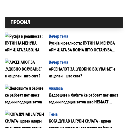
ПРОФИЛ
Вечер тема
Русија и реалноста: ПУТИН ЈА МЕНУВА
АРМИЈАТА ЗА ВОЈНА ШТО ОСТАНУВА
БЕЗ ФРОНТ
Вечер тема
АРСЕНАЛОТ ЗА „УДОБНО ВОЈУВАЊЕ“ е
исцрпен - што сега?
Анализа
Дедовците и бабите ќе работат пет-шест
години подоцна затоа што НЕМААТ
ВНУЦИ ДА ГИ ЗАМЕНАТ
Tема
КОГА ДУНАВ ЈА ГУБИ СИЛАТА - црвен
аларм на системската плоча од јужна