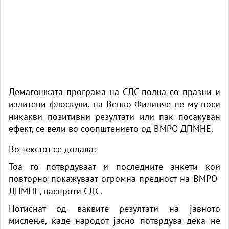
Демагошката програма на СДС полна со празни и
излитени флоскули, на Венко Филипче не му носи
никакви позитивни резултати или пак посакуван
ефект, се вели во соопштението од ВМРО-ДПМНЕ.
Во текстот се додава:
Тоа го потврдуваат и последните анкети кои
повторно покажуваат огромна предност на ВМРО-
ДПМНЕ, наспроти СДС.
Потиснат од ваквите резултати на јавното
мислење, каде народот јасно потврдува дека не