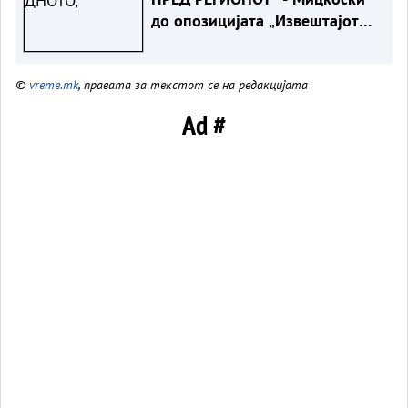
до опозицијата „Извештајот
на Евростат ги руши вашите
тврдења“
©
vreme.mk
, правата за текстот се на редакцијата
Ad #