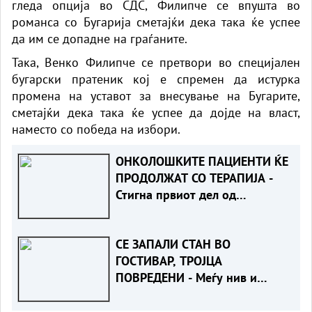
гледа опција во СДС, Филипче се впушта во
романса со Бугарија сметајќи дека така ќе успее
да им се допадне на граѓаните.
Така, Венко Филипче се претвори во специјален
бугарски пратеник кој е спремен да истурка
промена на уставот за внесување на Бугарите,
сметајќи дека така ќе успее да дојде на власт,
наместо со победа на избори.
ОНКОЛОШКИТЕ ПАЦИЕНТИ ЌЕ
ПРОДОЛЖАТ СО ТЕРАПИЈА -
Стигна првиот дел од
лековите
СЕ ЗАПАЛИ СТАН ВО
ГОСТИВАР, ТРОЈЦА
ПОВРЕДЕНИ - Меѓу нив и
двајца полицајци