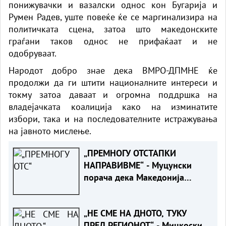
понижувачки и вазалски однос кон Бугарија и
Румен Радев, уште повеќе ќе се маргинализира на
политичката сцена, затоа што македонските
граѓани таков однос не прифаќаат и не
одобруваат.
Народот добро знае дека ВМРО-ДПМНЕ ќе
продолжи да ги штити националните интереси и
токму затоа даваат и огромна поддршка на
владејачката коалиција како на изминатите
избори, така и на последователните истражувања
на јавното мислење.
„ПРЕМНОГУ ОТСТАПКИ
НАПРАВИВМЕ“ - Муцунски
порача дека Македонија
заслужува предвидлив пат
кон ЕУ, без нови услови од
„НЕ СМЕ НА ДНОТО, ТУКУ
Софија
ПРЕД РЕГИОНОТ“ - Мицкоски