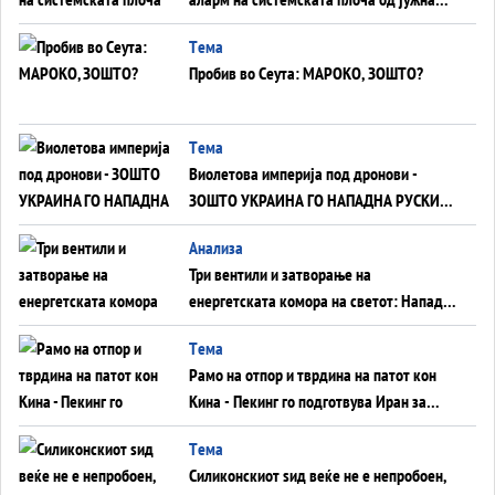
Германија до Црното Море...
Tема
Пробив во Сеута: МАРОКО, ЗОШТО?
Tема
Виолетова империја под дронови -
ЗОШТО УКРАИНА ГО НАПАДНА РУСКИОТ
WILDBERRIES
Aнализа
Три вентили и затворање на
енергетската комора на светот: Нападот
во Суец најавува глобален енергетски
Tема
инфаркт?
Рамо на отпор и тврдина на патот кон
Кина - Пекинг го подготвува Иран за
американска копнена инвазија
Tема
Силиконскиот ѕид веќе не е непробоен,