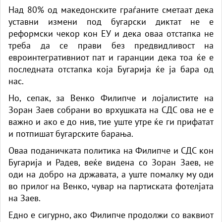
Над 80% од македонските граѓаните сметаат дека
уставни измени под бугарски диктат не е
реформски чекор кон ЕУ и дека оваа отстапка не
треба да се прави без предвидливост на
евроинтегративниот пат и гаранции дека тоа ќе е
последната отстапка која Бугарија ќе ја бара од
нас.
Но, сепак, за Венко Филипче и лојалистите на
Зоран Заев собрани во врхушката на СДС ова не е
важно и ако е до нив, тие уште утре ќе ги прифатат
и потпишат бугарските барања.
Оваа поданичката политика на Филипче и СДС кон
Бугарија и Радев, веќе видена со Зоран Заев, не
оди на добро на државата, а уште помалку му оди
во прилог на Венко, чувар на партиската фотелјата
на Заев.
Едно е сигурно, ако Филипче продолжи со ваквиот