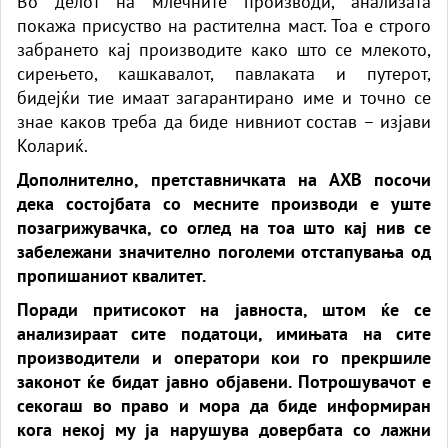
Во делот на млечните производи, анализата
покажа присуство на растителна маст. Тоа е строго
забрането кај производите како што се млекото,
сирењето, кашкавалот, павлаката и путерот,
бидејќи тие имаат загарантирано име и точно се
знае каков треба да биде нивниот состав – изјави
Колариќ.
Дополнително, претставничката на АХВ посочи
дека состојбата со месните производи е уште
позагрижувачка, со оглед на тоа што кај нив се
забележани значително поголеми отстапувања од
пропишаниот квалитет.
Поради притисокот на јавноста, штом ќе се
анализираат сите податоци, имињата на сите
производители и оператори кои го прекршиле
законот ќе бидат јавно објавени. Потрошувачот е
секогаш во право и мора да биде информиран
кога некој му ја нарушува довербата со лажни