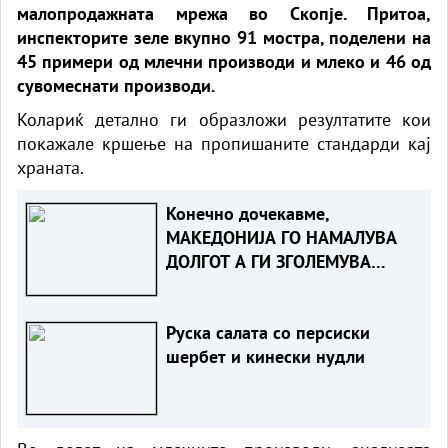
малопродажната мрежа во Скопје. Притоа,
инспекторите зеле вкупно 91 мостра, поделени на
45 примери од млечни производи и млеко и 46 од
сувомеснати производи.
Колариќ детално ги образложи резултатите кои
покажале кршење на пропишаните стандарди кај
храната.
Конечно дочекавме,
МАКЕДОНИЈА ГО НАМАЛУВА
ДОЛГОТ А ГИ ЗГОЛЕМУВА
КАПИТАЛНИТЕ ИНВЕСТИЦИИ
Руска салата со персиски
шербет и кинески нудли