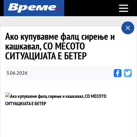
Open m
Ако купувавме фалц сирење и
кашкавал, СО МЕСОТО
СИТУАЦИЈАТА Е БЕТЕР
3.06.2026