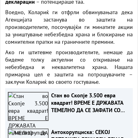
декларации
– потенцираше таа.
Воедно, Колариќ ги отфрли обвинувањата дека
Агенцијата застанува во заштита на
производителите, посочувајќи ги минатите акции
за уништување небезбедна храна и блокирање на
сомнителни пратки на граничните премини.
Ако ги штитевме производителите, немаше да
бидеме толку актуелни со откривање на
небезбедна и неквалитетна храна. Нашата
примарна цел е заштита на потрошувачите –
заклучи Колариќ во своето гостување.
Стан во Скопје 3.500 евра
квадрат! ВРЕМЕ Е ДРЖАВАТА
ТЕМЕЛНО ДА СЕ ЗАФАТИ СО
ГРАДЕЖНАТА МАФИЈА
Антокорупциска: СЕКОЈ