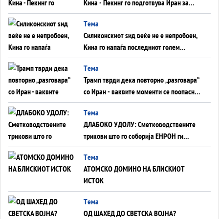
Кина - Пекинг го подготвува Иран за
американска копнена инвазија
Tема
Силиконскиот ѕид веќе не е непробоен,
Кина го напаѓа последниот голем
монопол на Западот?
Tема
Трамп тврди дека повторно „разговара“
со Иран - ваквите моменти се поопасни
од отворените закани
Tема
ДЛАБОКО УДОЛУ: Сметководствените
трикови што го соборија ЕНРОН ги
применуваат гигантите за ВИ
Tема
АТОМСКО ДОМИНО НА БЛИСКИОТ
ИСТОК
Tема
ОД ШАХЕД ДО СВЕТСКА ВОЈНА?