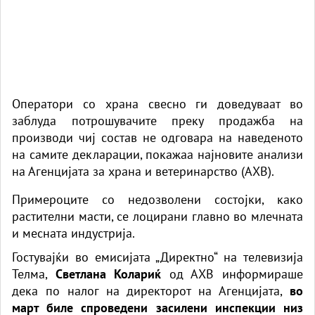
Оператори со храна свесно ги доведуваат во
заблуда потрошувачите преку продажба на
производи чиј состав не одговара на наведеното
на самите декларации, покажаа најновите анализи
на Агенцијата за храна и ветеринарство (АХВ).
Примероците со недозволени состојки, како
растителни масти, се лоцирани главно во млечната
и месната индустрија.
Гостувајќи во емисијата „Директно“ на телевизија
Телма,
Светлана Колариќ
од АХВ информираше
дека по налог на директорот на Агенцијата,
во
март биле спроведени засилени инспекции низ