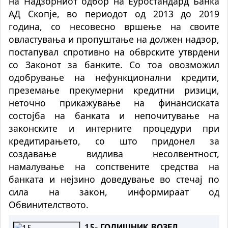
на Надзорниот одбор на Еуростандард Банка
АД Скопје, во периодот од 2013 до 2019
година, со несовесно вршење на своите
овластувања и пропуштање на должен надзор,
постапувал спротивно на обврските утврдени
со Законот за банките. Со тоа овозможил
одобрување на нефункционални кредити,
преземање прекумерни кредитни ризици,
неточно прикажување на финансиската
состојба на банката и непочитување на
законските и интерните процедури при
кредитирањето, со што придонел за
создавање видлива несолвентност,
намалување на сопствените средства на
банката и нејзино доведување во стечај по
сила на закон, информираат од
Обвинителството.
15- ГОДИШНИК ВОЗЕЛ