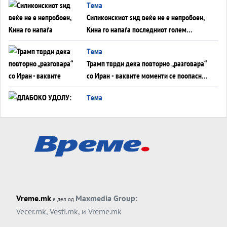
Tема
Силиконскиот ѕид веќе не е непробоен,
Кина го напаѓа последниот голем
монопол на Западот?
Tема
Трамп тврди дека повторно „разговара“
со Иран - ваквите моменти се поопасни
од отворените закани
Tема
ДЛАБОКО УДОЛУ: Сметководствените
трикови што го соборија ЕНРОН ги
применуваат гигантите за ВИ
Tема
АТОМСКО ДОМИНО НА БЛИСКИОТ
ИСТОК
Tема
Vreme.mk
Maxmedia Group:
е дел од
ОД ШАХЕД ДО СВЕТСКА ВОЈНА?
Vecer.mk
,
Vesti.mk
, и
Vreme.mk
Обвинувањето кон Русија го поврзува
Блискиот Исток со украинското бојно