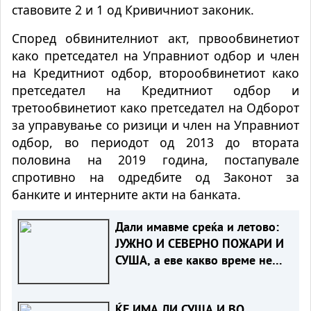
ставовите 2 и 1 од Кривичниот законик.
Според обвинителниот акт, првообвинетиот
како претседател на Управниот одбор и член
на Кредитниот одбор, второобвинетиот како
претседател на Кредитниот одбор и
третообвинетиот како претседател на Одборот
за управување со ризици и член на Управниот
одбор, во периодот од 2013 до втората
половина на 2019 година, постапувале
спротивно на одредбите од Законот за
банките и интерните акти на банката.
Дали имавме среќа и летово:
ЈУЖНО И СЕВEРНО ПОЖАРИ И
СУША, а еве какво време не
чека нас
ЌЕ ИМА ЛИ СУША И ВО