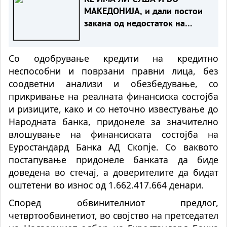
МАКЕДОНИЈА, и дали постои
закана од недостаток на
струја
Со одобрување кредити на кредитно
неспособни и поврзани правни лица, без
соодветни анализи и обезбедување, со
прикривање на реалната финансиска состојба
и ризиците, како и со неточно известување до
Народната банка, придонеле за значително
влошување на финансиската состојба на
Еуростандард Банка АД Скопје. Со ваквото
постапување придонеле банката да биде
доведена во стечај, а доверителите да бидат
оштетени во износ од 1.662.417.664 денари.
Според обвинителниот предлог,
четвртообвинетиот, во својство на претседател