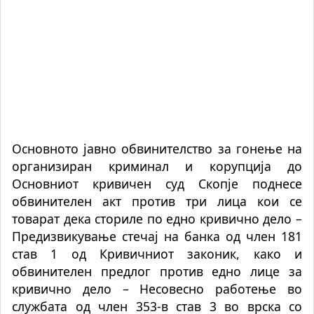
Основното јавно обвинителство за гонење на
организиран криминал и корупција до
Основниот кривичен суд Скопје поднесе
обвинителен акт против три лица кои се
товарат дека сториле по едно кривично дело –
Предизвикување стечај на банка од член 181
став 1 од Кривичниот законик, како и
обвинителен предлог против едно лице за
кривично дело – Несовесно работење во
службата од член 353-в став 3 во врска со