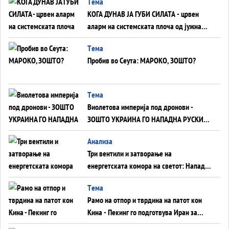
Tема
КОГА ДУНАВ ЈА ГУБИ СИЛАТА - црвен
аларм на системската плоча од јужна
Германија до Црното Море...
Tема
Пробив во Сеута: МАРОКО, ЗОШТО?
Tема
Виолетова империја под дронови -
ЗОШТО УКРАИНА ГО НАПАДНА РУСКИОТ
WILDBERRIES
Aнализа
Три вентили и затворање на
енергетската комора на светот: Нападот
во Суец најавува глобален енергетски
Tема
инфаркт?
Рамо на отпор и тврдина на патот кон
Кина - Пекинг го подготвува Иран за
американска копнена инвазија