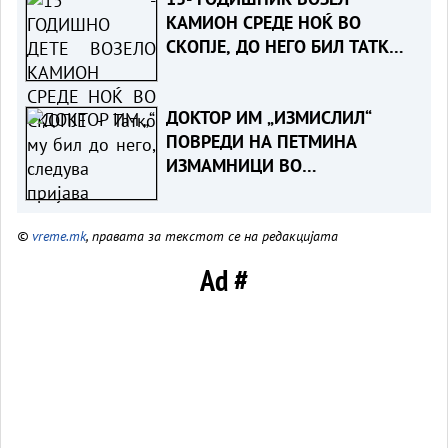
КАМИОН СРЕДЕ НОЌ ВО
СКОПЈЕ, ДО НЕГО БИЛ ТАТКО
МУ- Детето приведено,
следува пријава
ДОКТОР ИМ „ИЗМИСЛИЛ“
ПОВРЕДИ НА ПЕТМИНА
ИЗМАМНИЦИ ВО
НЕПОСТОЕЧКА СООБРАЌАЈКА -
Судска пресуда ја разоткри
©
vreme.mk
, правата за текстот се на редакцијата
шемата за измама со
осигурителни компании
Ad #