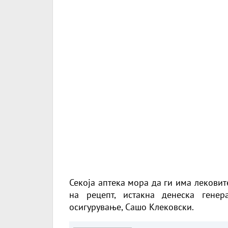
Секоја аптека мора да ги има лековит
на рецепт, истакна денеска гене
осигурување, Сашо Клековски.