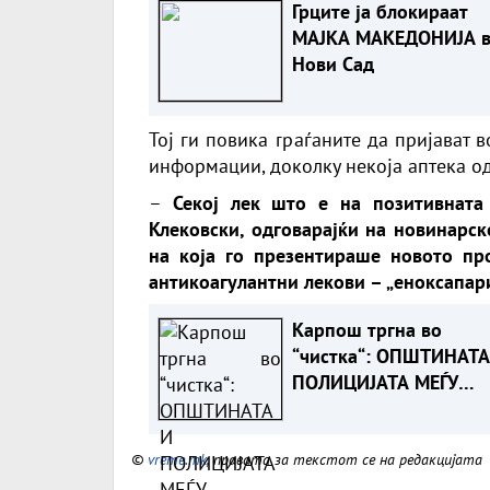
Грците ја блокираат
МАЈКА МАКЕДОНИЈА 
Нови Сад
Тој ги повика граѓаните да пријават 
информации, доколку некоја аптека од
–
Секој лек што е на позитивната
Клековски, одговарајќи на новинарс
на која го презентираше новото пр
антикоагулантни лекови – „еноксапари
Карпош тргна во
“чистка“: ОПШТИНАТА
ПОЛИЦИЈАТА МЕЃУ
ДИВОГРАДБИТЕ ВО
ЗЛОКУЌАНИ
©
vreme.mk
, правата за текстот се на редакцијата