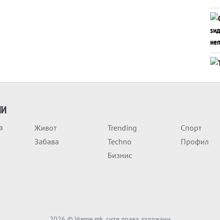
ИИ
а
Живот
Trending
Спорт
Забава
Techno
Профил
Бизнис
2026
© Vreme.mk, сите права задржани