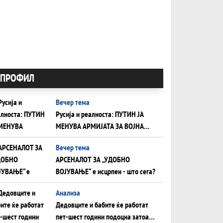
ПРОФИЛ
Вечер тема
Русија и реалноста: ПУТИН ЈА
МЕНУВА АРМИЈАТА ЗА ВОЈНА
ШТО ОСТАНУВА БЕЗ ФРОНТ
Вечер тема
АРСЕНАЛОТ ЗА „УДОБНО
ВОЈУВАЊЕ“ е исцрпен - што сега?
Анализа
Дедовците и бабите ќе работат
пет-шест години подоцна затоа