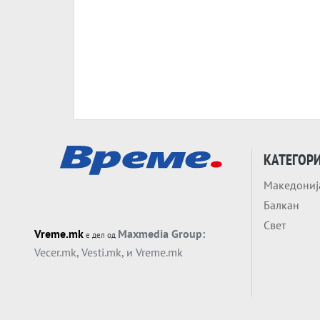
КАТЕГОР
Македониј
Балкан
Свет
Vreme.mk
Maxmedia Group:
е дел од
Vecer.mk
,
Vesti.mk
, и
Vreme.mk