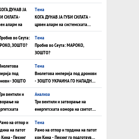
што НЕМААТ ВНУЦИ ДА ГИ
Tема
ЗАМЕНАТ
КОГА ДУНАВ ЈА ГУБИ СИЛАТА -
црвен аларм на системската
плоча од јужна Германија до
Tема
Црното Море...
Пробив во Сеута: МАРОКО,
ЗОШТО?
Tема
Виолетова империја под дронови
- ЗОШТО УКРАИНА ГО НАПАДНА
РУСКИОТ WILDBERRIES
Aнализа
Три вентили и затворање на
енергетската комора на светот:
Нападот во Суец најавува
Tема
глобален енергетски инфаркт?
Рамо на отпор и тврдина на патот
кон Кина - Пекинг го подготвува