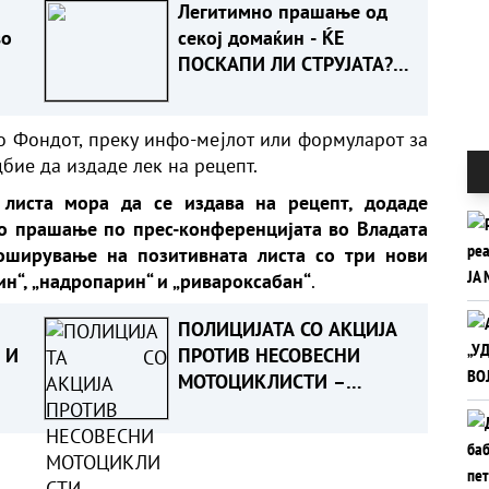
Легитимно прашање од
во
секој домаќин - ЌЕ
ПОСКАПИ ЛИ СТРУЈАТА?
Ова е одговорот
во Фондот, преку инфо-мејлот или формуларот за
бие да издаде лек на рецепт.
 листа мора да се издава на рецепт, додаде
ко прашање по прес-конференцијата во Владата
оширување на позитивната листа со три нови
н“, „надропарин“ и „ривароксабан“
.
ПОЛИЦИЈАТА СО АКЦИЈА
 И
ПРОТИВ НЕСОВЕСНИ
МОТОЦИКЛИСТИ –
евидентирани над 200
прекршоци, приведени
14 лица