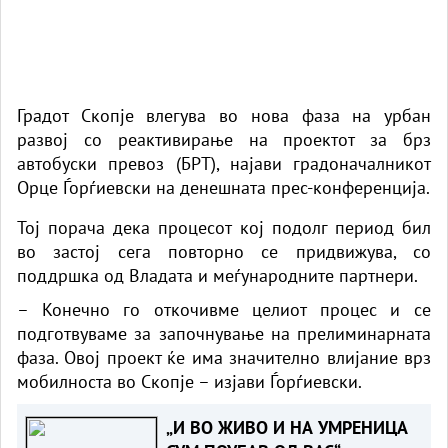
Градот Скопје влегува во нова фаза на урбан
развој со реактивирање на проектот за брз
автобуски превоз (БРТ), најави градоначалникот
Орце Ѓорѓиевски на денешната прес-конференција.
Тој порача дека процесот кој подолг период бил
во застој сега повторно се придвижува, со
поддршка од Владата и меѓународните партнери.
– Конечно го откочивме целиот процес и се
подготвуваме за започнување на прелиминарната
фаза. Овој проект ќе има значително влијание врз
мобилноста во Скопје – изјави Ѓорѓиевски.
„И ВО ЖИВО И НА УМРЕНИЦА