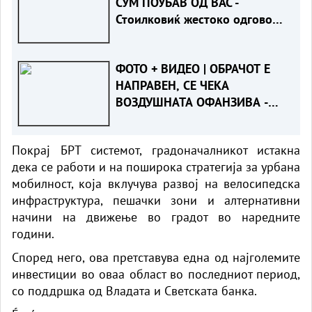
СУМ ПОУБАВ ОД ВАС“-
Стоилковиќ жестоко одговори
на „умреницата“ што ја објави
СДСМ
ФОТО + ВИДЕО | ОБРАЧОТ Е
НАПРАВЕН, СЕ ЧЕКА
ВОЗДУШНАТА ОФАНЗИВА -
Пожарот во Сопиште под
контрола на земја, се
Покрај БРТ системот, градоначалникот истакна
спремаат „ер - тракторите““
дека се работи и на поширока стратегија за урбана
мобилност, која вклучува развој на велосипедска
инфраструктура, пешачки зони и алтернативни
начини на движење во градот во наредните
години.
Според него, ова претставува една од најголемите
инвестиции во оваа област во последниот период,
со поддршка од Владата и Светската банка.