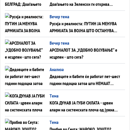
Доаѓањето на Зеленски ги открива
тајните на политиката на балансирање
Вечер тема
на Вучиќ
Русија и реалноста: ПУТИН ЈА МЕНУВА
АРМИЈАТА ЗА ВОЈНА ШТО ОСТАНУВА
БЕЗ ФРОНТ
Вечер тема
АРСЕНАЛОТ ЗА „УДОБНО ВОЈУВАЊЕ“ е
исцрпен - што сега?
Анализа
Дедовците и бабите ќе работат пет-шест
години подоцна затоа што НЕМААТ
ВНУЦИ ДА ГИ ЗАМЕНАТ
Tема
КОГА ДУНАВ ЈА ГУБИ СИЛАТА - црвен
аларм на системската плоча од јужна
Германија до Црното Море...
Tема
Пробив во Сеута: МАРОКО, ЗОШТО?