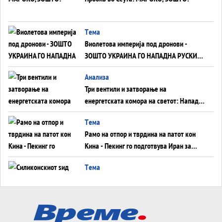
Tема
Виолетова империја под дронови -
ЗОШТО УКРАИНА ГО НАПАДНА РУСКИОТ
WILDBERRIES
Aнализа
Три вентили и затворање на
енергетската комора на светот: Нападот
во Суец најавува глобален енергетски
Tема
инфаркт?
Рамо на отпор и тврдина на патот кон
Кина - Пекинг го подготвува Иран за
американска копнена инвазија
Tема
Силиконскиот ѕид веќе не е непробоен,
Кина го напаѓа последниот голем
монопол на Западот?
Tема