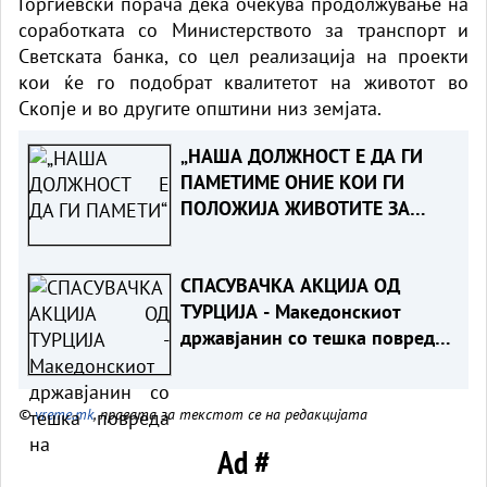
Ѓорѓиевски порача дека очекува продолжување на
соработката со Министерството за транспорт и
Светската банка, со цел реализација на проекти
кои ќе го подобрат квалитетот на животот во
Скопје и во другите општини низ земјата.
„НАША ДОЛЖНОСТ Е ДА ГИ
ПАМЕТИМЕ ОНИЕ КОИ ГИ
ПОЛОЖИЈА ЖИВОТИТЕ ЗА
ТАТКОВИНАТА“ - Порача
Мицкоски за 25-годишнината
СПАСУВАЧКА АКЦИЈА ОД
од Карпалак
ТУРЦИЈА - Македонскиот
државјанин со тешка повреда
на `рбетот транспортиран на
КАРИЛ
©
vreme.mk
, правата за текстот се на редакцијата
Ad #