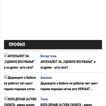
ПРОФИЛ
Вечер тема
АРСЕНАЛОТ ЗА „УДОБНО ВОЈУВАЊЕ“ е
исцрпен - што сега?
Анализа
Дедовците и бабите ќе работат пет-шест
години подоцна затоа што НЕМААТ
ВНУЦИ ДА ГИ ЗАМЕНАТ
Tема
КОГА ДУНАВ ЈА ГУБИ СИЛАТА - црвен