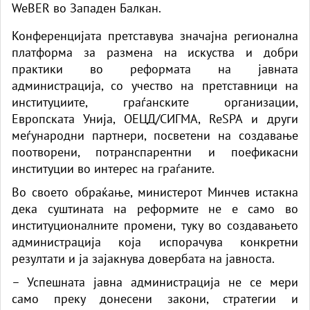
WeBER во Западен Балкан.
Конференцијата претставува значајна регионална
платформа за размена на искуства и добри
практики во реформата на јавната
администрација, со учество на претставници на
институциите, граѓанските организации,
Европската Унија, ОЕЦД/СИГМА, ReSPA и други
меѓународни партнери, посветени на создавање
поотворени, потранспарентни и поефикасни
институции во интерес на граѓаните.
Во своето обраќање, министерот Минчев истакна
дека суштината на реформите не е само во
институционалните промени, туку во создавањето
администрација која испорачува конкретни
резултати и ја зајакнува довербата на јавноста.
– Успешната јавна администрација не се мери
само преку донесени закони, стратегии и