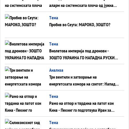
аларм на системската плоча од јужна
Германија до Црното Море...
Tема
Пробив во Сеута: МАРОКО, ЗОШТО?
Tема
Виолетова империја под дронови -
ЗОШТО УКРАИНА ГО НАПАДНА РУСКИОТ
WILDBERRIES
Aнализа
Три вентили и затворање на
енергетската комора на светот: Нападот
во Суец најавува глобален енергетски
Tема
инфаркт?
Рамо на отпор и тврдина на патот кон
Кина - Пекинг го подготвува Иран за
американска копнена инвазија
Tема