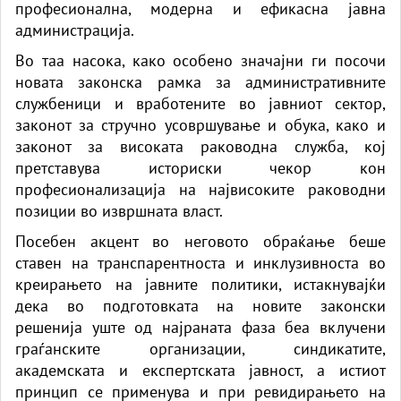
професионална, модерна и ефикасна јавна
администрација.
Во таа насока, како особено значајни ги посочи
новата законска рамка за административните
службеници и вработените во јавниот сектор,
законот за стручно усовршување и обука, како и
законот за високата раководна служба, кој
претставува историски чекор кон
професионализација на највисоките раководни
позиции во извршната власт.
Посебен акцент во неговото обраќање беше
ставен на транспарентноста и инклузивноста во
креирањето на јавните политики, истакнувајќи
дека во подготовката на новите законски
решенија уште од најраната фаза беа вклучени
граѓанските организации, синдикатите,
академската и експертската јавност, а истиот
принцип се применува и при ревидирањето на