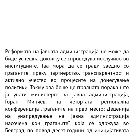
Реформата на јавната администрација не може да
биде успешна доколку се спроведува исклучиво во
институциите. Таа мора да се гради заедно со
граѓаните, преку партнерство, транспарентност и
активно учество во процесите на донесување
политики. Токму ова беше централната порака што
ја упати министерот за јавна администрација,
Горан Минчев, на четвртата регионална
конференција „Граѓаните на прво место: Деценија
на унапредување на јавна администрација
насочена кон граѓаните“, која се одржува во
Белград, по повод десет години од иницијативата