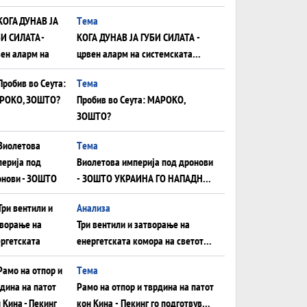
што НЕМААТ ВНУЦИ ДА ГИ
Tема
ЗАМЕНАТ
КОГА ДУНАВ ЈА ГУБИ СИЛАТА -
црвен аларм на системската
плоча од јужна Германија до
Tема
Црното Море...
Пробив во Сеута: МАРОКО,
ЗОШТО?
Tема
Виолетова империја под дронови
- ЗОШТО УКРАИНА ГО НАПАДНА
РУСКИОТ WILDBERRIES
Aнализа
Три вентили и затворање на
енергетската комора на светот:
Нападот во Суец најавува
Tема
глобален енергетски инфаркт?
Рамо на отпор и тврдина на патот
кон Кина - Пекинг го подготвува