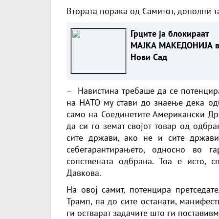
Втората порака од Самитот, дополни та
Грците ја блокираат
МАЈКА МАКЕДОНИЈА 
Нови Сад
– Навистина требаше да се потенцира
на НАТО му стави до знаење дека одб
само на Соединетите Американски Држ
да си го земат својот товар од одбр
сите држави, ако не и сите држави,
себегарантирањето, односно во га
сопствената одбрана. Тоа е исто, 
Давкова.
На овој самит, потенцира претседате
Трамп, па до сите останати, манифест
ги остварат задачите што ги поставивм