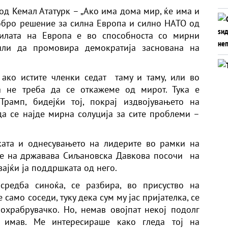
од Кемал Ататурк – „Ако има дома мир, ќе има и
обро решение за силна Европа и силно НАТО од
 силата на Европа е во способноста со мирни
или да промовира демократија заснована на
 ако истите членки седат таму и таму, или во
а не треба да се откажеме од мирот. Тука е
Трамп, бидејќи тој, покрај издвојувањето на
 да се најде мирна солуција за сите проблеми –
ата и однесувањето на лидерите во рамки на
те на државава Сиљановска Давкова посочи на
вајќи ја поддршката од него.
средба синоќа, се разбира, во присуство на
 само соседи, туку дека сум му јас пријателка, се
охрабрувачко. Но, немав овојпат некој подолг
р имав. Ме интересираше како гледа тој на