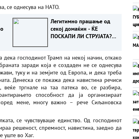
а, се однесува на НАТО.
Легитимно прашање од
во
секој домаќин - ЌЕ
ПОСКАПИ ЛИ СТРУЈАТА?
Ова е одговорот
 дека господинот Трамп на некој начин, откако
раната заради која е создаден не се однесува
ави, туку и на земјите од Европа, и дека треба
аната. Денеска се покажа дека навистина речиси
 веќе тргнале на таа патека во, се разбира,
рантирањето способност да ја организираат
според мене, многу важно – рече Сиљановска
лката, се чувствуваше единство. Од господинот
ираа решеност, спремност, навистина, заедно да
е уште во Хаг.