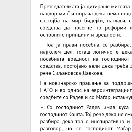
Претседателката ја цитираше мислата 
надвор мир“ и порача дека нема под
состојба на мир бидејќи, нагласи,
средства да посегне по реформи 
основните принципи и вредности.
– Тоа ја прави посебна, се разбира,
најголем дел, тогаш логично е дек
посебната вредност на господинот 
средства, постојано вели дека треба
рече Сиљановска Давкова.
На новинарско прашање за поддршк
НАТО и во однос на евроинтеграции
средбите со Радев и со Маѓар, истакну
– Со господинот Радев имав куса 
господинот Кошта. Тој рече дека не сме
разбира дека тоа е инспиративно и 
разговор, но со господинот Маѓа