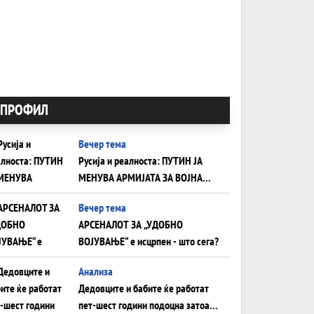
ПРОФИЛ
Вечер тема
Русија и реалноста: ПУТИН ЈА
МЕНУВА АРМИЈАТА ЗА ВОЈНА
ШТО ОСТАНУВА БЕЗ ФРОНТ
Вечер тема
АРСЕНАЛОТ ЗА „УДОБНО
ВОЈУВАЊЕ“ е исцрпен - што сега?
Анализа
Дедовците и бабите ќе работат
пет-шест години подоцна затоа