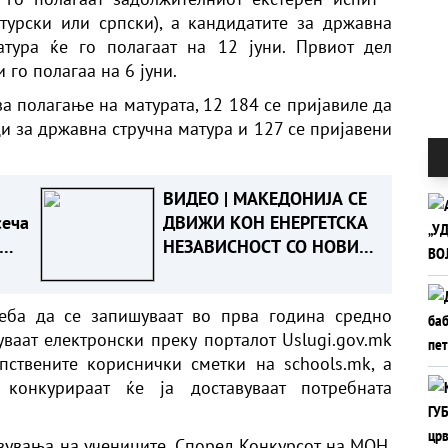
 турски или српски), а кандидатите за државна
тура ќе го полагаат на 12 јуни. Првиот дел
го полагаа на 6 јуни.
а полагање на матурата, 12 184 се пријавиле да
и за државна стручна матура и 127 се пријавени
ВИДЕО | МАКЕДОНИЈА СЕ
сеча
ДВИЖИ КОН ЕНЕРГЕТСКА
НЕЗАВИСНОСТ СО НОВИ
РЕФОРМИ - Изјави
Дрвошанов
реба да се запишуваат во прва година средно
уваат електронски преку порталот Uslugi.gov.mk
пствените кориснички сметки на schools.mk, а
онкурираат ќе ја доставуваат потребната
авувања на учениците. Според Конкурсот на МОН,