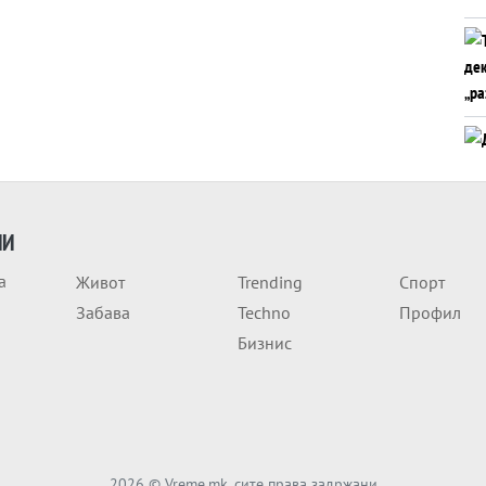
ИИ
а
Живот
Trending
Спорт
Забава
Techno
Профил
Бизнис
2026
© Vreme.mk, сите права задржани