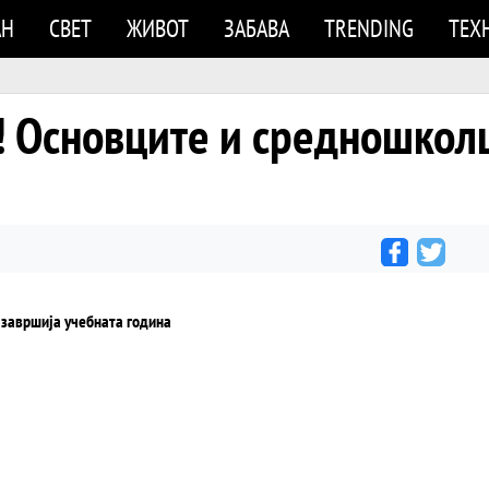
АН
СВЕТ
ЖИВОТ
ЗАБАВА
TRENDING
ТЕХ
Основците и средношколц