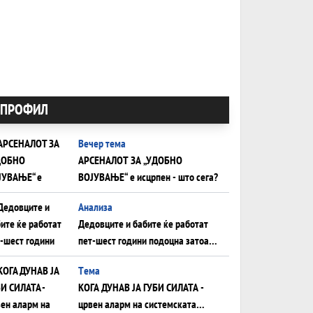
ПРОФИЛ
Вечер тема
АРСЕНАЛОТ ЗА „УДОБНО
ВОЈУВАЊЕ“ е исцрпен - што сега?
Анализа
Дедовците и бабите ќе работат
пет-шест години подоцна затоа
што НЕМААТ ВНУЦИ ДА ГИ
Tема
ЗАМЕНАТ
КОГА ДУНАВ ЈА ГУБИ СИЛАТА -
црвен аларм на системската