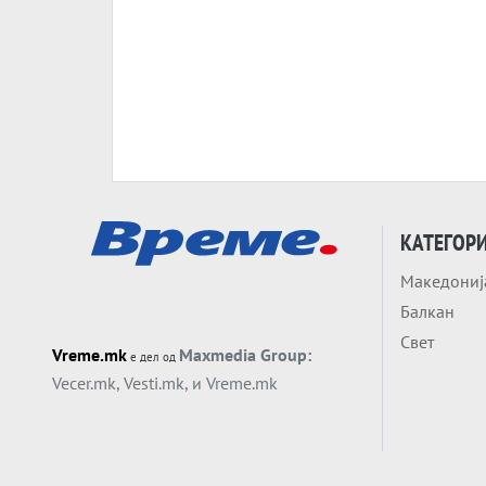
КАТЕГОР
Македониј
Балкан
Свет
Vreme.mk
Maxmedia Group:
е дел од
Vecer.mk
,
Vesti.mk
, и
Vreme.mk