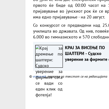
првото ќе биде од 00:00 часот на 1
пријавување во јунскиот рок ќе се в
има едно пријавување - на 20 август.
Со конкурсот се предвидени над 25.
училишта во државата. Од нив, повеќе
6.000 во гимназиското и 570 слободн
КРАЈ ЗА ВИСЕЊЕ ПО
ШАЛТЕРИ - Судско
уверение за фирмите 
се вади со еден клик 
фотелја!
©
vreme.mk
, правата за текстот се на редакцијата