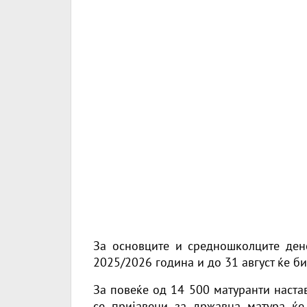
За основците и средношколците ден
2025/2026 година и до 31 август ќе би
За повеќе од 14 500 матуранти настав
се пријавени за државна матура ќе 