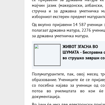
мајчин јазик (македонски, албански,
стручна и за државна уметничка ма
изборниот екстерен предмет матуранти 
Од вкупно пријавени 14 587 ученици з
полагаат државна матура, 2276 учениц
за државна уметничка матура.
ЖИВОТ ЗГАСНА ВО
ШУМАТА - Бесправна 
во струшко заврши со
трагедија
Полуматурантите, пак, овој месец т
образование. Учениците ќе се пријав
со посебна најава за ученици од со
потоа во училиштата во кои ќе к
документација.
Во јуни ќе има две електронски приј