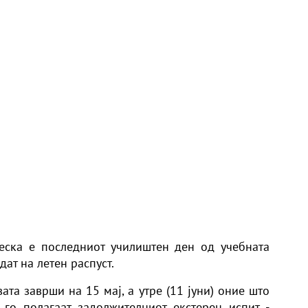
еска е последниот училиштен ден од учебната
дат на летен распуст.
ата заврши на 15 мај, а утре (11 јуни) оние што
го полагаат задолжителниот екстерен испит -