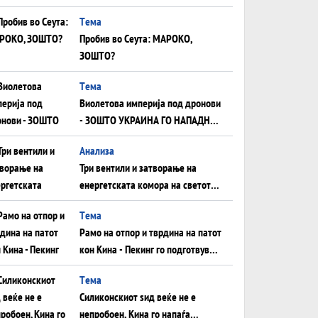
плоча од јужна Германија до
Tема
Црното Море...
Пробив во Сеута: МАРОКО,
ЗОШТО?
Tема
Виолетова империја под дронови
- ЗОШТО УКРАИНА ГО НАПАДНА
РУСКИОТ WILDBERRIES
Aнализа
Три вентили и затворање на
енергетската комора на светот:
Нападот во Суец најавува
Tема
глобален енергетски инфаркт?
Рамо на отпор и тврдина на патот
кон Кина - Пекинг го подготвува
Иран за американска копнена
Tема
инвазија
Силиконскиот ѕид веќе не е
непробоен, Кина го напаѓа