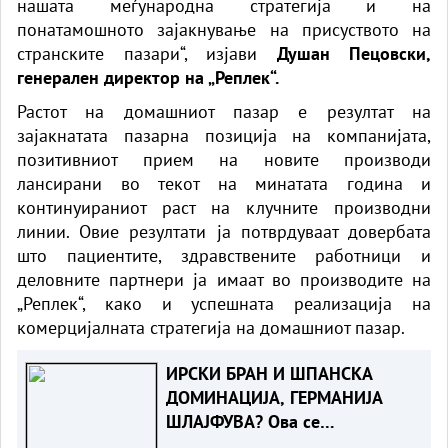
нашата меѓународна стратегија и на
понатамошното зајакнување на присуството на
странските пазари“, изјави
Душан Пецовски,
генерален директор на „Реплек“.
Растот на домашниот пазар е резултат на
зајакнатата пазарна позиција на компанијата,
позитивниот прием на новите производи
лансирани во текот на минатата година и
континуираниот раст на клучните производни
линии. Овие резултати ја потврдуваат довербата
што пациентите, здравствените работници и
деловните партнери ја имаат во производите на
„Реплек“, како и успешната реализација на
комерцијалната стратегија на домашниот пазар.
ИРСКИ БРАН И ШПАНСКА
ДОМИНАЦИЈА, ГЕРМАНИЈА
ШЛАЈФУВА? Ова се
најбрзорастечките економии