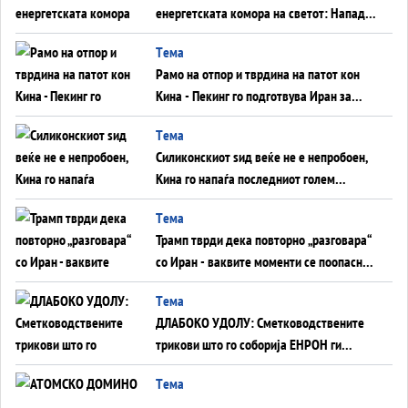
енергетската комора на светот: Нападот
во Суец најавува глобален енергетски
Tема
инфаркт?
Рамо на отпор и тврдина на патот кон
Кина - Пекинг го подготвува Иран за
американска копнена инвазија
Tема
Силиконскиот ѕид веќе не е непробоен,
Кина го напаѓа последниот голем
монопол на Западот?
Tема
Трамп тврди дека повторно „разговара“
со Иран - ваквите моменти се поопасни
од отворените закани
Tема
ДЛАБОКО УДОЛУ: Сметководствените
трикови што го соборија ЕНРОН ги
применуваат гигантите за ВИ
Tема
АТОМСКО ДОМИНО НА БЛИСКИОТ