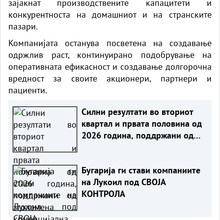
зајакнат производствените капацитети и
конкурентноста на домашниот и на странските
пазари.
Компанијата останува посветена на создавање
одржлив раст, континуирано подобрување на
оперативната ефикасност и создавање долгорочна
вредност за своите акционери, партнери и
пациенти.
Силни резултати во вториот
квартал и првата половина од
2026 година, поддржани од
зголемена комерцијална
активност и подобрувања во
Бугарија ги стави компаниите
синџирот на снабдување
на Лукоил под СВОЈА
КОНТРОЛА