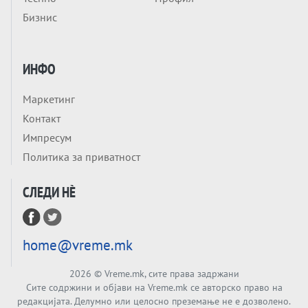
ГЕРМАНИЈА Е ПРЕД ЕКСПЛОЗИЈА? АfD го
Бизнис
урива заштитниот ѕид, улиците се полнат
со отпор, а Европа гледа почеток на
Tема
голем потрес?
Кинеска ракета испукана во Пацификот.
ИНФО
Што значи тоа за СТРАТЕШКИОТ ЈАЗИК
ВО СВЕТОТ?
Маркетинг
Tема
Контакт
Брисел ги менува правилата за
Импресум
проширување: НОВИ ЗАШТИТНИ
Политика за приватност
МЕХАНИЗМИ ЗА ИДНИТЕ ЧЛЕНКИ НА ЕУ
Вечер Анализа
СЛЕДИ НÈ
БЕШЕ ЕДНАШ ЕДЕН СДСМ... А што остана
од него, најмногу знае Обвинителството
Тема
home@vreme.mk
РЕСТАВРАЦИЈА на НАТО во Анкара
2026
© Vreme.mk, сите права задржани
Сите содржини и објави на Vreme.mk се авторско право на
Тема
редакцијата. Делумно или целосно преземање не е дозволено.