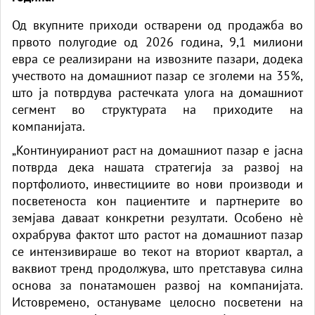
Од вкупните приходи остварени од продажба во
првото полугодие од 2026 година, 9,1 милиони
евра се реализирани на извозните пазари, додека
учеството на домашниот пазар се зголеми на 35%,
што ја потврдува растечката улога на домашниот
сегмент во структурата на приходите на
компанијата.
„Континуираниот раст на домашниот пазар е јасна
потврда дека нашата стратегија за развој на
портфолиото, инвестициите во нови производи и
посветеноста кон пациентите и партнерите во
земјава даваат конкретни резултати. Особено нè
охрабрува фактот што растот на домашниот пазар
се интензивираше во текот на вториот квартал, а
ваквиот тренд продолжува, што претставува силна
основа за понатамошен развој на компанијата.
Истовремено, остануваме целосно посветени на