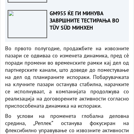
во Еврозоната
GM955 ЌЕ ГИ МИНУВА
ЗАВРШНИТЕ ТЕСТИРАЊА ВО
TÜV SÜD МИНХЕН
Во првото полугодие, продажбите на извозните
пазари се одвиваа со изменета динамика, пред сè
поради промени во временските рамки кај дел од
партнерските канали, што доведе до поместување
на дел од планираните испораки. Побарувачката
на клучните пазари останува стабилна, нарачките
се исполнуваат, а компанијата продолжува со
реализација на договорените активности согласно
приспособената динамика на испораки.
Во услови на променета глобална деловна
средина, „Реплек“ останува фокусиран на
флексибилно управување со извозните активности