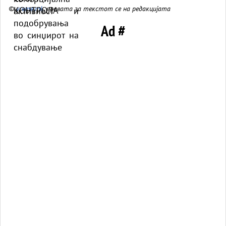
©
vreme.mk
, правата за текстот се на редакцијата
Ad #