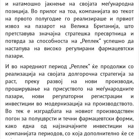
и натамошно јакнење на својата меѓународна
позиција. Во прилог на тоа, компанијата во текот
на првото полугодие го реализираше и првиот
извоз на пазарот на Велика Британија, што
претставува значајна стратешка пресвртница и
потврда за способноста на „Реплек“ успешно да
настапува на високо регулирани фармацевтски
пазари.
И во наредниот период „Реплек“ ќе продолжи со
реализација на својата долгорочна стратегија за
раст, преку развој на нови производи,
проширување на присуството на меѓународните
пазари, нови регулаторни регистрации и
инвестиции во модернизација на производството.
Во тек е изградбата на новиот производствен
погон за полуцврсти и течни фармацевтски форми,
како една од најзначајните инвестиции на
компанијата периодов, со која дополнително ќе се