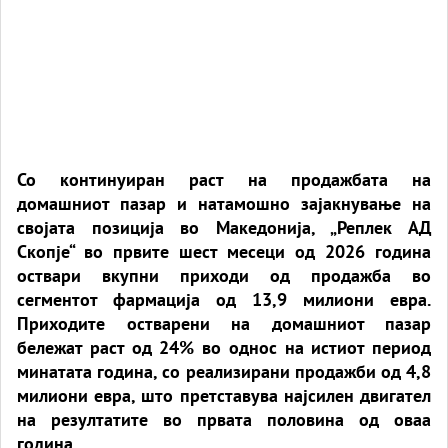
Со континуиран раст на продажбата на
домашниот пазар и натамошно зајакнување на
својата позиција во Македонија, „Реплек АД
Скопје“ во првите шест месеци од 2026 година
оствари вкупни приходи од продажба во
сегментот фармација од 13,9 милиони евра.
Приходите остварени на домашниот пазар
бележат раст од 24% во однос на истиот период
минатата година, со реализирани продажби од 4,8
милиони евра, што претставува најсилен двигател
на резултатите во првата половина од оваа
година.