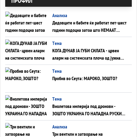
ПРОФИЛ
Анализа
Дедовците и бабите ќе работат пет-шест
години подоцна затоа што НЕМААТ
ВНУЦИ ДА ГИ ЗАМЕНАТ
Tема
КОГА ДУНАВ ЈА ГУБИ СИЛАТА - црвен
аларм на системската плоча од јужна
Германија до Црното Море...
Tема
Пробив во Сеута: МАРОКО, ЗОШТО?
Tема
Виолетова империја под дронови -
ЗОШТО УКРАИНА ГО НАПАДНА РУСКИОТ
WILDBERRIES
Aнализа
Три вентили и затворање на