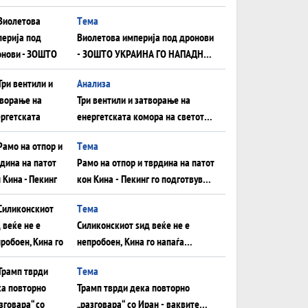
Tема
Виолетова империја под дронови
- ЗОШТО УКРАИНА ГО НАПАДНА
РУСКИОТ WILDBERRIES
Aнализа
Три вентили и затворање на
енергетската комора на светот:
Нападот во Суец најавува
Tема
глобален енергетски инфаркт?
Рамо на отпор и тврдина на патот
кон Кина - Пекинг го подготвува
Иран за американска копнена
Tема
инвазија
Силиконскиот ѕид веќе не е
непробоен, Кина го напаѓа
последниот голем монопол на
Tема
Западот?
Трамп тврди дека повторно
„разговара“ со Иран - ваквите