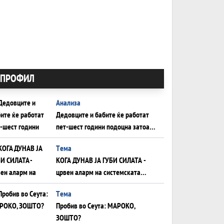
ПРОФИЛ
Анализа
Дедовците и бабите ќе работат
пет-шест години подоцна затоа
што НЕМААТ ВНУЦИ ДА ГИ
Tема
ЗАМЕНАТ
КОГА ДУНАВ ЈА ГУБИ СИЛАТА -
црвен аларм на системската
плоча од јужна Германија до
Tема
Црното Море...
Пробив во Сеута: МАРОКО,
ЗОШТО?