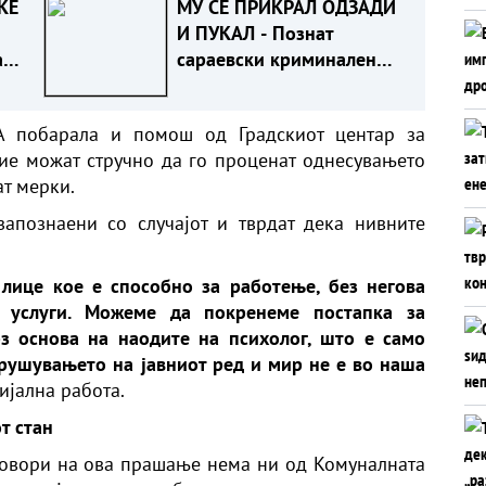
ЌЕ
МУ СЕ ПРИКРАЛ ОДЗАДИ
И ПУКАЛ - Познат
а
сараевски криминален
на
лин заврши во болница
. А побарала и помош од Градскиот центар за
тие можат стручно да го проценат однесувањето
ат мерки.
запознаени со случајот и тврдат дека нивните
лице кое е способно за работење, без негова
о услуги. Можеме да покренеме постапка за
з основа на наодите на психолог, што е само
арушувањето на јавниот ред и мир не е во наша
цијална работа.
т стан
говори на ова прашање нема ни од Комуналната