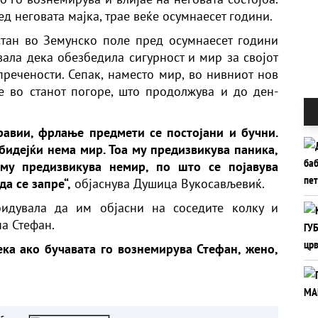
ед неговата мајка, трае веќе осумнаесет години.
тан во Земунско поле пред осумнаесет години
вала дека обезбедила сигурност и мир за својот
пречености. Сепак, наместо мир, во нивниот нов
е во станот погоре, што продолжува и до ден-
равии, фрлање предмети се постојани и бучни.
 бидејќи нема мир. Тоа му предизвикува паника,
 му предизвикува немир, по што се појавува
а се запре“,
објаснува Душица Вукосављевиќ.
бидувала да им објасни на соседите колку и
на Стефан.
дека ако бучавата го вознемирува Стефан, жено,