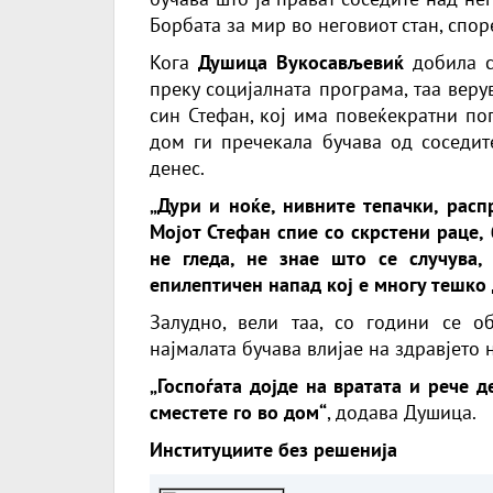
Борбата за мир во неговиот стан, спор
Кога
Душица Вукосављевиќ
добила с
преку социјалната програма, таа веру
син Стефан, кој има повеќекратни по
дом ги пречекала бучава од соседит
денес.
„Дури и ноќе, нивните тепачки, расп
Мојот Стефан спие со скрстени раце,
не гледа, не знае што се случува,
епилептичен напад кој е многу тешко д
Залудно, вели таа, со години се о
најмалата бучава влијае на здравјето 
„Госпоѓата дојде на вратата и рече 
сместете го во дом“
, додава Душица.
Институциите без решенија