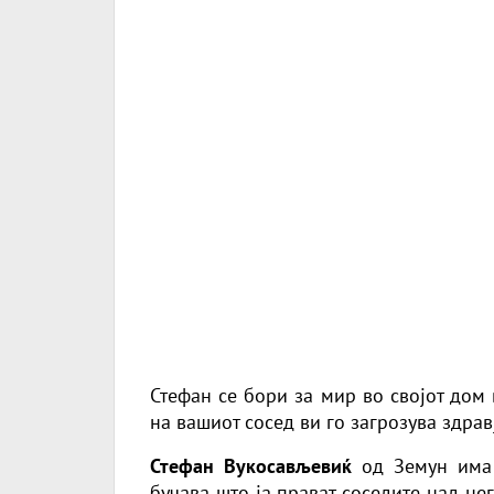
Стефан се бори за мир во својот дом
на вашиот сосед ви го загрозува здрав
Стефан Вукосављевиќ
од Земун има 
бучава што ја прават соседите над нег