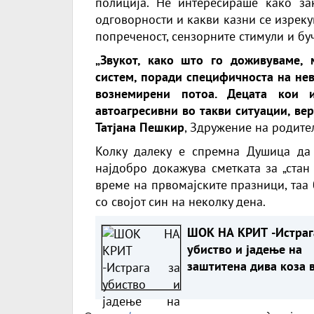
полиција. Нè интересираше како зак
одговорности и какви казни се изреку
попреченост, сензорните стимули и бу
„Звукот, како што го доживуваме, 
систем, поради специфичноста на нев
вознемирени потоа. Децата кои и
автоагресивни во такви ситуации, ве
Татјана Пешкир
, Здружение на родител
Колку далеку е спремна Душица да
најдобро докажува сметката за „стан
време на првомајските празници, таа
со својот син на неколку дена.
ШОК НА КРИТ -Истраг
убиство и јадење на
заштитена дива коза 
Националниот парк
Самарија