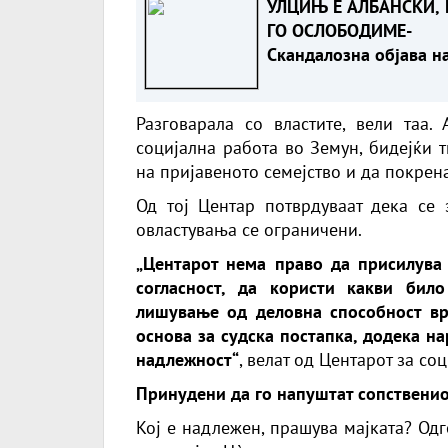
УЛЦИЊ Е АЛБАНСКИ, 
ГО ОСЛОБОДИМЕ-
Скандалозна објава н
вицепремиерот на Цр
Гора
Разговарала со властите, вели таа
социјална работа во Земун, бидејќи 
на пријавеното семејство и да покрен
Од тој Центар потврдуваат дека се 
овластувања се ограничени.
„Центарот нема право да присилува 
согласност, да користи какви бил
лишување од деловна способност вр
основа за судска постапка, додека н
надлежност“
, велат од Центарот за со
Принудени да го напуштат сопственио
Кој е надлежен, прашува мајката? Од