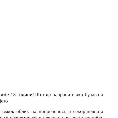
 веќе 18 години! Што да направите ако бучавата
јето
тежок облик на попреченост, а секојдневната
о го вознемирува и влијае на неговата состојба.