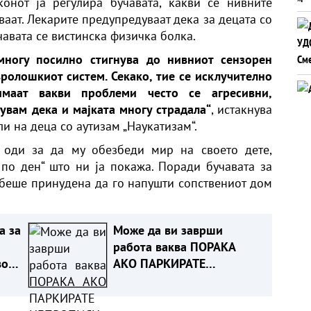
онот ја регулира бучавата, какви се нивните
ваат. Лекарите предупредуваат дека за децата со
чавата се вистинска физичка болка.
многу посилно стигнува до нивниот сензорен
ролошкиот систем. Секако, тие се исклучително
маат вакви проблеми често се агресивни,
рувам дека и мајката многу страдала“
, истакнува
и на деца со аутизам „Наукатизам“.
 оди за да му обезбеди мир на своето дете,
 по ден“ што ни ја покажа. Поради бучавата за
 беше принудена да го напушти сопствениот дом
а за
Може да ви заврши
работа ваква ПОРАКА
во
АКО ПАРКИРАТЕ
НЕПРОПИСНО