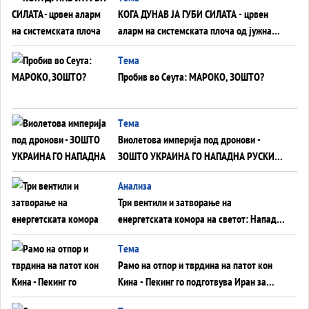
КОГА ДУНАВ ЈА ГУБИ СИЛАТА - црвен
аларм на системската плоча од јужна
Германија до Црното Море...
Tема
Пробив во Сеута: МАРОКО, ЗОШТО?
Tема
Виолетова империја под дронови -
ЗОШТО УКРАИНА ГО НАПАДНА РУСКИОТ
WILDBERRIES
Aнализа
Три вентили и затворање на
енергетската комора на светот: Нападот
во Суец најавува глобален енергетски
Tема
инфаркт?
Рамо на отпор и тврдина на патот кон
Кина - Пекинг го подготвува Иран за
американска копнена инвазија