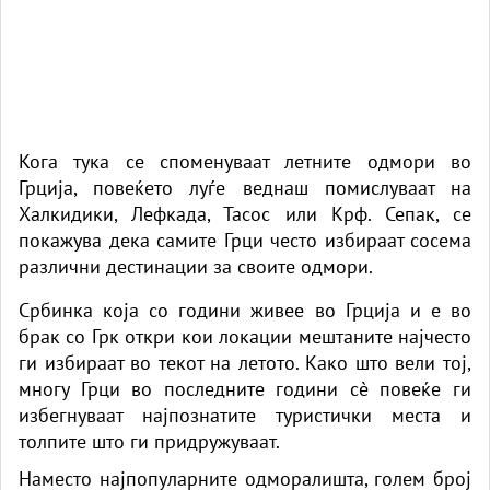
Кога тука се споменуваат летните одмори во
Грција, повеќето луѓе веднаш помислуваат на
Халкидики, Лефкада, Тасос или Крф. Сепак, се
покажува дека самите Грци често избираат сосема
различни дестинации за своите одмори.
Србинка која со години живее во Грција и е во
брак со Грк откри кои локации мештаните најчесто
ги избираат во текот на летото. Како што вели тој,
многу Грци во последните години сè повеќе ги
избегнуваат најпознатите туристички места и
толпите што ги придружуваат.
Наместо најпопуларните одморалишта, голем број