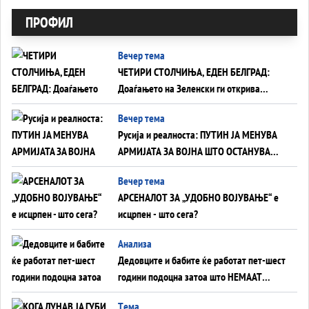
ПРОФИЛ
Вечер тема
ЧЕТИРИ СТОЛЧИЊА, ЕДЕН БЕЛГРАД:
Доаѓањето на Зеленски ги открива
тајните на политиката на балансирање
Вечер тема
на Вучиќ
Русија и реалноста: ПУТИН ЈА МЕНУВА
АРМИЈАТА ЗА ВОЈНА ШТО ОСТАНУВА
БЕЗ ФРОНТ
Вечер тема
АРСЕНАЛОТ ЗА „УДОБНО ВОЈУВАЊЕ“ е
исцрпен - што сега?
Анализа
Дедовците и бабите ќе работат пет-шест
години подоцна затоа што НЕМААТ
ВНУЦИ ДА ГИ ЗАМЕНАТ
Tема