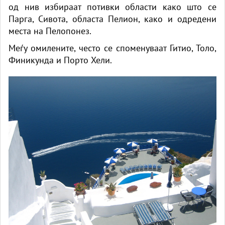
од нив избираат потивки области како што се
Парга, Сивота, областа Пелион, како и одредени
места на Пелопонез.
Меѓу омилените, често се споменуваат Гитио, Толо,
Финикунда и Порто Хели.