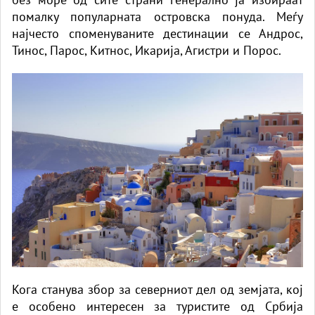
помалку популарната островска понуда. Меѓу
најчесто споменуваните дестинации се Андрос,
Тинос, Парос, Китнос, Икарија, Агистри и Порос.
Кога станува збор за северниот дел од земјата, кој
е особено интересен за туристите од Србија