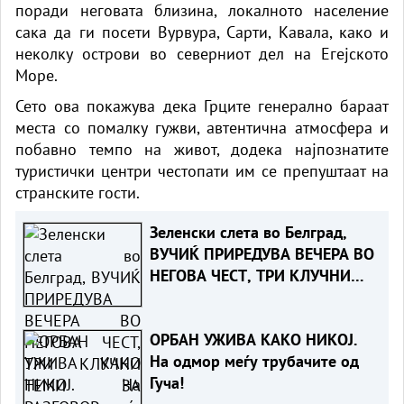
поради неговата близина, локалното население
сака да ги посети Вурвура, Сарти, Кавала, како и
неколку острови во северниот дел на Егејското
Море.
Сето ова покажува дека Грците генерално бараат
места со помалку гужви, автентична атмосфера и
побавно темпо на живот, додека најпознатите
туристички центри честопати им се препуштаат на
странските гости.
Зеленски слета во Белград,
ВУЧИЌ ПРИРЕДУВА ВЕЧЕРА ВО
НЕГОВА ЧЕСТ, ТРИ КЛУЧНИ
ТЕМИ ЗА РАЗГОВОР
(ФОТО+ВИДЕО)
ОРБАН УЖИВА КАКО НИКОЈ.
На одмор меѓу трубачите од
Гуча!