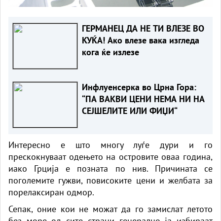
ГЕРМАНЕЦ ДА НЕ ТИ ВЛЕЗЕ ВО
КУЌА! Ако влезе вака изгледа
кога ќе излезе
Инфлуенсерка во Црна Гора:
“ПА ВАКВИ ЦЕНИ НЕМА НИ НА
СЕЈШЕЛИТЕ ИЛИ ФИЏИ“
Интересно е што многу луѓе дури и го
прескокнуваат одењето на островите оваа година,
иако Грција е позната по нив. Причината се
поголемите гужви, повисоките цени и желбата за
порелаксиран одмор.
Сепак, оние кои не можат да го замислат летото
без море од сите страни генерално ја избираат