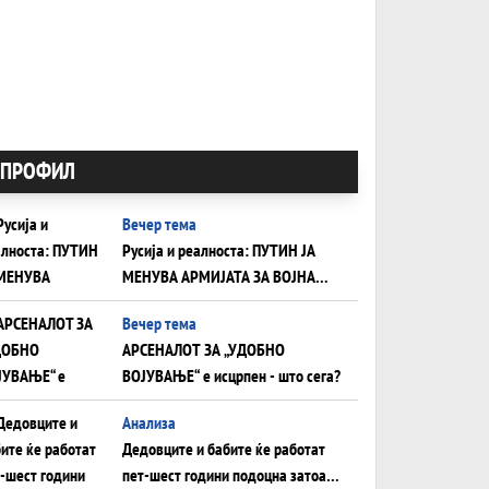
ПРОФИЛ
Вечер тема
Русија и реалноста: ПУТИН ЈА
МЕНУВА АРМИЈАТА ЗА ВОЈНА
ШТО ОСТАНУВА БЕЗ ФРОНТ
Вечер тема
АРСЕНАЛОТ ЗА „УДОБНО
ВОЈУВАЊЕ“ е исцрпен - што сега?
Анализа
Дедовците и бабите ќе работат
пет-шест години подоцна затоа