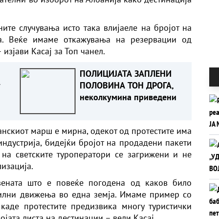
ите случувања исто така влијаеле на бројот на
га. Веќе имаме откажувања на резервации од
 изјави Касај за Топ чанел.
ПОЛИЦИЈАТА ЗАПЛЕНИ
у
ПОЛОВИНА ТОН ДРОГА,
неколкумина приведени
анскиот марш е мирна, одекот од протестите има
индустрија, бидејќи бројот на продадени пакети
 на светските туроператори се загрижени и не
изација.
твената што е повеќе погодена од каков било
силни движења во една земја. Имаме пример со
, каде протестите предизвика многу туристички
ојата листа на дестинации – вели Касај.