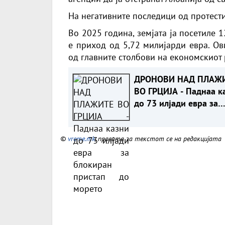
На негативните последици од протест
Во 2025 година, земјата ја посетиле 
е приход од 5,72 милијарди евра. Ов
од главните столбови на економскиот 
ДРОНОВИ НАД ПЛАЖ
ВО ГРЦИЈА - Паднаа к
до 73 илјади евра за
блокиран пристап до
морето
©
vreme.mk
, правата за текстот се на редакцијата