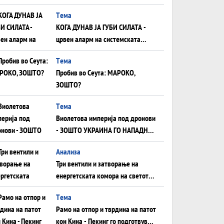
што НЕМААТ ВНУЦИ ДА ГИ
Tема
ЗАМЕНАТ
КОГА ДУНАВ ЈА ГУБИ СИЛАТА -
црвен аларм на системската
плоча од јужна Германија до
Tема
Црното Море...
Пробив во Сеута: МАРОКО,
ЗОШТО?
Tема
Виолетова империја под дронови
- ЗОШТО УКРАИНА ГО НАПАДНА
РУСКИОТ WILDBERRIES
Aнализа
Три вентили и затворање на
енергетската комора на светот:
Нападот во Суец најавува
Tема
глобален енергетски инфаркт?
Рамо на отпор и тврдина на патот
кон Кина - Пекинг го подготвува