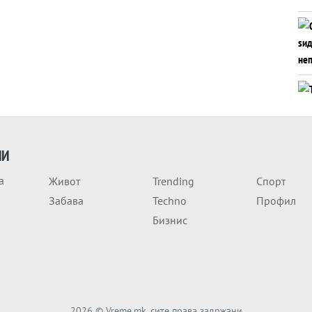
ИИ
а
Живот
Trending
Спорт
Забава
Techno
Профил
Бизнис
2026
© Vreme.mk, сите права задржани