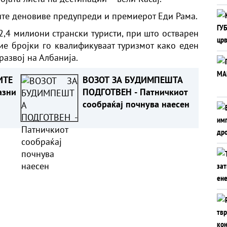
ите деновиве предупреди и премиерот Еди Рама.
12,4 милиони странски туристи, при што остварен
ие бројки го квалификуваат туризмот како еден
развој на Албанија.
ИТЕ
ВОЗОТ ЗА БУДИМПЕШТА
азни
ПОДГОТВЕН - Патничкиот
сообраќај почнува наесен