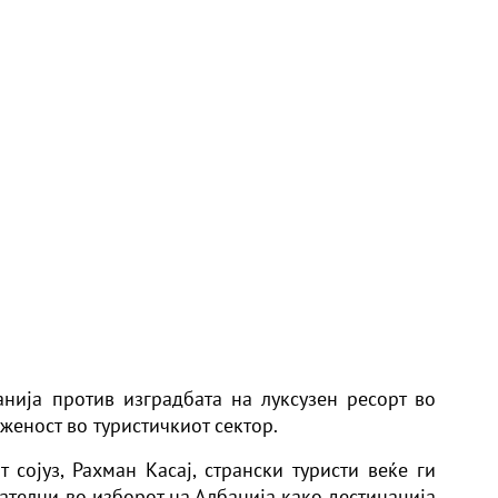
нија против изградбата на луксузен ресорт во
женост во туристичкиот сектор.
 сојуз, Рахман Касај, странски туристи веќе ги
ателни во изборот на Албанија како дестинација