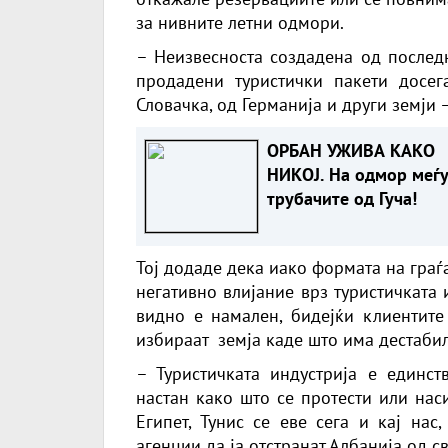
за нивните летни одмори.
– Неизвесноста создадена од последн
продадени туристички пакети досе
Словачка, од Германија и други земји –
ОРБАН УЖИВА КАКО
НИКОЈ. На одмор меѓ
трубачите од Гуча!
Тој додаде дека иако формата на граѓ
негативно влијание врз туристичката 
видно е намален, бидејќи клиентите
избираат земја каде што има дестабил
– Туристичката индустрија е единс
настан како што се протести или на
Египет, Тунис се еве сега и кај нас
агенции да ја отстранат Албанија од св