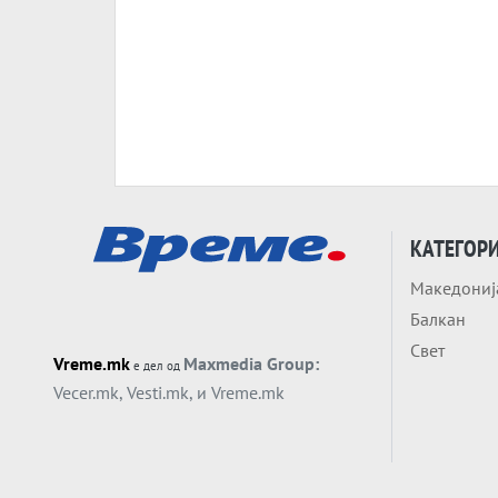
КАТЕГОР
Македониј
Балкан
Свет
Vreme.mk
Maxmedia Group:
е дел од
Vecer.mk
,
Vesti.mk
, и
Vreme.mk