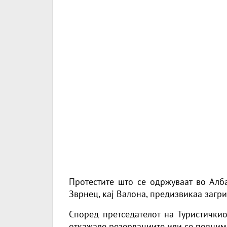
Протестите што се одржуваат во Алба
Зврнец, кај Валона, предизвикаа загри
Според претседателот на Туристичкиот
откажале резервациите или се повним