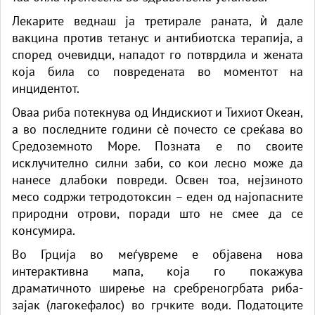
Лекарите веднаш ја третирале раната, ѝ дале
вакцина против тетанус и антибиотска терапија, а
според очевидци, нападот го потврдила и жената
која била со повредената во моментот на
инцидентот.
Оваа риба потекнува од Индискиот и Тихиот Океан,
а во последните години сè почесто се среќава во
Средоземното Море. Позната е по своите
исклучително силни заби, со кои лесно може да
нанесе длабоки повреди. Освен тоа, нејзиното
месо содржи тетродотоксин – еден од најопасните
природни отрови, поради што не смее да се
консумира.
Во Грција во меѓувреме е објавена нова
интерактивна мапа, која го покажува
драматичното ширење на сребреногрбата риба-
зајак (лагокефалос) во грчките води. Податоците