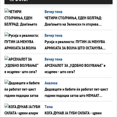
Вечер тема
ЧЕТИРИ СТОЛЧИЊА, ЕДЕН БЕЛГРАД:
Доаѓањето на Зеленски ги открива
тајните на политиката на балансирање
Вечер тема
на Вучиќ
Русија и реалноста: ПУТИН ЈА МЕНУВА
АРМИЈАТА ЗА ВОЈНА ШТО ОСТАНУВА
БЕЗ ФРОНТ
Вечер тема
АРСЕНАЛОТ ЗА „УДОБНО ВОЈУВАЊЕ“ е
исцрпен - што сега?
Анализа
Дедовците и бабите ќе работат пет-шест
години подоцна затоа што НЕМААТ
ВНУЦИ ДА ГИ ЗАМЕНАТ
Tема
КОГА ДУНАВ ЈА ГУБИ СИЛАТА - црвен