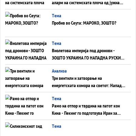
аларм на системската плоча од јужна
Германија до Црното Море...
Tема
Пробив во Сеута: МАРОКО, ЗОШТО?
Tема
Виолетова империја под дронови -
ЗОШТО УКРАИНА ГО НАПАДНА РУСКИОТ
WILDBERRIES
Aнализа
Три вентили и затворање на
енергетската комора на светот: Нападот
во Суец најавува глобален енергетски
Tема
инфаркт?
Рамо на отпор и тврдина на патот кон
Кина - Пекинг го подготвува Иран за
американска копнена инвазија
Tема
Силиконскиот ѕид веќе не е непробоен,