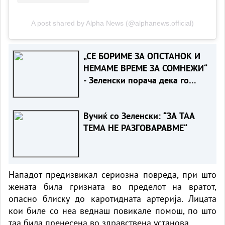
A post shared by Alpha News (@alphanews.official)
„СЕ БОРИМЕ ЗА ОПСТАНОК И
НЕМАМЕ ВРЕМЕ ЗА СОМНЕЖИ“
- Зеленски порача дека го
разбира скептицизмот на
Вучиќ за ЕУ
Вучиќ со Зеленски: “ЗА ТАА
ТЕМА НЕ РАЗГОВАРАВМЕ“
Нападот предизвикал сериозна повреда, при што
жената била гризната во пределот на вратот,
опасно блиску до каротидната артерија. Лицата
кои биле со неа веднаш повикале помош, по што
таа била пренесена во здравствена установа.