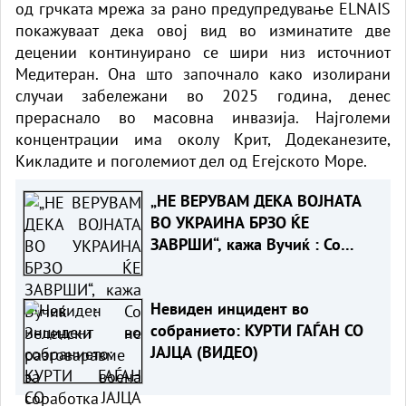
од грчката мрежа за рано предупредување ELNAIS
покажуваат дека овој вид во изминатите две
децении континуирано се шири низ источниот
Медитеран. Она што започнало како изолирани
случаи забележани во 2025 година, денес
прераснало во масовна инвазија. Најголеми
концентрации има околу Крит, Додеканезите,
Кикладите и поголемиот дел од Егејското Море.
„НЕ ВЕРУВАМ ДЕКА ВОЈНАТА
ВО УКРАИНА БРЗО ЌЕ
ЗАВРШИ“, кажа Вучиќ : Со
Зеленски не разговаравме за
воена соработка
Невиден инцидент во
собранието: КУРТИ ГАЃАН СО
ЈАЈЦА (ВИДЕО)