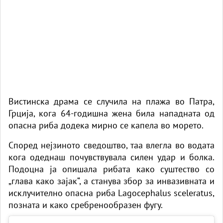
Вистинска драма се случила на плажа во Патра,
Грција, кога 64-годишна жена била нападната од
опасна риба додека мирно се капела во морето.
Според нејзиното сведоштво, таа влегла во водата
кога одеднаш почувствувала силен удар и болка.
Подоцна ја опишала рибата како суштество со
„глава како зајак“, а станува збор за инвазивната и
исклучително опасна риба Lagocephalus sceleratus,
позната и како сребренообразен фугу.