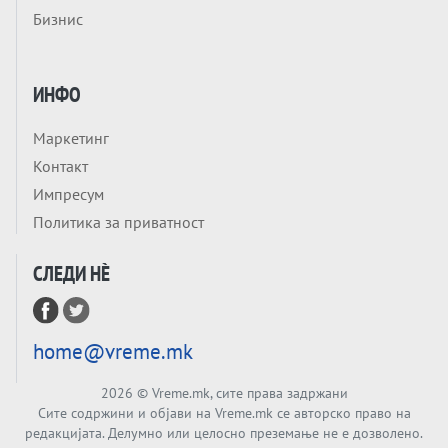
Бизнис
ЛУЃЕТО ШТО РЕШАВААТ ЗА МИР, ВОЈНА,
СОЖИВОТ ИЛИ ПРОПАСТ
Анализа
Приватни факултети - ОД ПРЕСТИЖ
ИНФО
НЕКОГАШ ДЕНЕС ДО ФАБРИКИ ЗА
ДИПЛОМИ
Маркетинг
Tема
Контакт
БАЛКАНОТ КАКО ДОКУМЕНТ НА ТУЃА
Импресум
МАСА: Берлинскиот договор од 1878 и
Политика за приватност
европската уметност за уредување на
Tема
туѓи судбини
СЛЕДИ НÈ
ГЕРМАНИЈА Е ПРЕД ЕКСПЛОЗИЈА? АfD го
урива заштитниот ѕид, улиците се полнат
со отпор, а Европа гледа почеток на
Tема
голем потрес?
home@vreme.mk
Кинеска ракета испукана во Пацификот.
Што значи тоа за СТРАТЕШКИОТ ЈАЗИК
2026
© Vreme.mk, сите права задржани
ВО СВЕТОТ?
Сите содржини и објави на Vreme.mk се авторско право на
Tема
редакцијата. Делумно или целосно преземање не е дозволено.