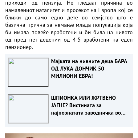
приходи од пензија. Не гледаат причина во
намалениот наталитет и просекот на Европа кој се
ближи до само едно дете во семјство што е
базична прична за немање млада популација која
би имала повеќе вработени и би била на нивото
од пред пет децении од 4-5 вработени на еден
пензионер.
Мајката на нивните деца БАРА
ОД ЛУКА ДОНЧИЌ 50
МИЛИОНИ ЕВРА!
ШПИОНКА ИЛИ ЖРТВЕНО
ЈАГНЕ? Вистината за
најпознатата заводничка во
историјата