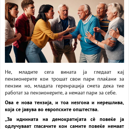
Не, младите сега вината ја гледаат кај
пензионерите кои трошат свои пари плаќани за
пензии но, младата геренрација смета дека тие
работат за пензионерите, а немаат пари за себе.
Ова е нова тензија, и тоа незгона и нерешлива,
која се јавува во европските општества.
„За иднината на демократијата сè повеќе ја
одлучуваат гласачите кои самите повеќе немаат