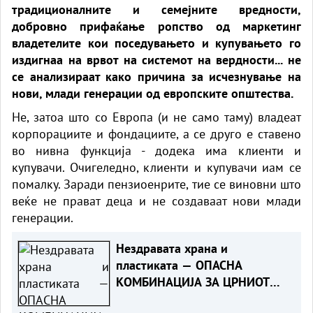
традиционалните и семејните вредности,
добровно прифаќање ропство од маркетинг
владетелите кои поседувањето и купувањето го
издигнаа на врвот на системот на вердности... не
се анализираат како причина за исчезнување на
нови, млади генерации од европските општества.
Не, затоа што со Европа (и не само таму) владеат
корпорациите и фондациите, а се друго е ставено
во нивна функција - додека има клиенти и
купувачи. Очигеледно, клиенти и купувачи иам се
помалку. Заради пензиоенрите, тие се виновни што
веќе не прават деца и не создаваат нови млади
генерации.
Нездравата храна и
пластиката — ОПАСНА
КОМБИНАЦИЈА ЗА ЦРНИОТ
ДРОБ