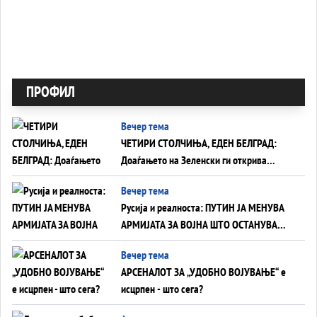
ПРОФИЛ
Вечер тема
ЧЕТИРИ СТОЛЧИЊА, ЕДЕН БЕЛГРАД:
Доаѓањето на Зеленски ги открива
тајните на политиката на балансирање
Вечер тема
на Вучиќ
Русија и реалноста: ПУТИН ЈА МЕНУВА
АРМИЈАТА ЗА ВОЈНА ШТО ОСТАНУВА
БЕЗ ФРОНТ
Вечер тема
АРСЕНАЛОТ ЗА „УДОБНО ВОЈУВАЊЕ“ е
исцрпен - што сега?