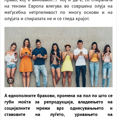
на тензии Европа влегува во совршена олуја на
меѓусебна нетрпеливост по многу основи и на
олујата и спиралата не и се гледа крајот.
А еднополните бракови, промена на пол по што се
губи моќта за репродукција, владеењето на
социјалните мрежи врз однесувањњето и
ставовите на луѓето, уривањето на