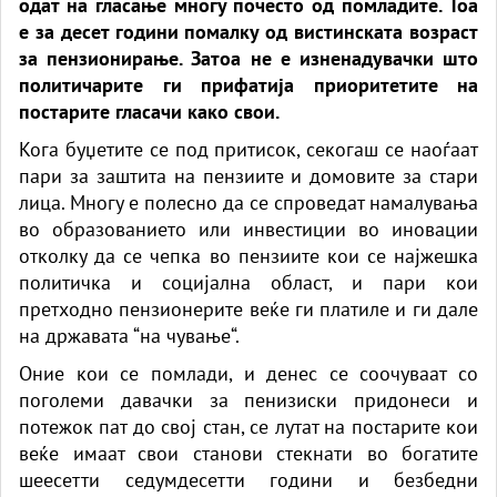
одат на гласање многу почесто од помладите. Тоа
е за десет години помалку од вистинската возраст
за пензионирање. Затоа не е изненадувачки што
политичарите ги прифатија приоритетите на
постарите гласачи како свои.
Кога буџетите се под притисок, секогаш се наоѓаат
пари за заштита на пензиите и домовите за стари
лица. Многу е полесно да се спроведат намалувања
во образованието или инвестиции во иновации
отколку да се чепка во пензиите кои се најжешка
политичка и социјална област, и пари кои
претходно пензионерите веќе ги платиле и ги дале
на државата “на чување“.
Оние кои се помлади, и денес се соочуваат со
поголеми давачки за пенизиски придонеси и
потежок пат до свој стан, се лутат на постарите кои
веќе имаат свои станови стекнати во богатите
шеесетти седумдесетти години и безбедни