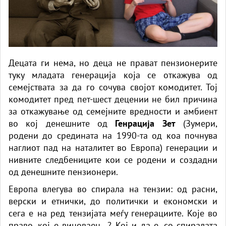
Децата ги нема, но деца не прават пензионерите
туку младата генерација која се откажува од
семејствата за да го сочува својот комодитет. Тој
комодитет пред пет-шест децении не бил причина
за откажување од семејните вредности и амбиент
во кој денешните од
Генрација Зет
(Зумери,
родени до средината на 1990-та од коа почнува
наглиот пад на наталитет во Европа) генерации и
нивните следбениците кои се родени и создадни
од денешните пензионери.
Европа влегува во спирала на тензии: од расни,
верски и етнички, до политички и економски и
сега е на ред тензијата меѓу генерациите. Које во
право, кој е виноваен...? Кој и да е, со спиралата