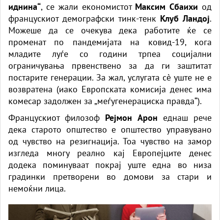
иднина“
, се жали економистот
Максим Сбаихи
од
францускиот демографски тинк-тенк
Клуб Ландој
.
Можеше да се очекува дека работите ќе се
променат по пандемијата на ковид-19, кога
младите луѓе со години трпеа социјални
ограничувања првенствено за да ги заштитат
постарите генерации. За жал, услугата сè уште не е
возвратена (иако Европската комисија денес има
комесар задолжен за „меѓугенерациска правда“).
Францускиот филозоф
Рејмон Арон
еднаш рече
дека старото општество е општество управувано
од чувство на резигнација. Тоа чувство на замор
изгледа многу реално кај Европејците денес
додека поминуваат покрај уште една во низа
градинки претворени во домови за стари и
немоќни лица.