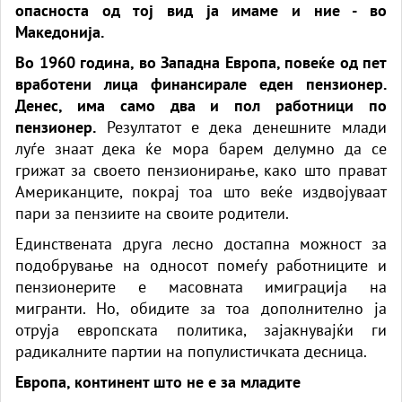
опасноста од тој вид ја имаме и ние - во
Македонија.
Во 1960 година, во Западна Европа, повеќе од пет
вработени лица финансирале еден пензионер.
Денес, има само два и пол работници по
пензионер.
Резултатот е дека денешните млади
луѓе знаат дека ќе мора барем делумно да се
грижат за своето пензионирање, како што прават
Американците, покрај тоа што веќе издвојуваат
пари за пензиите на своите родители.
Единствената друга лесно достапна можност за
подобрување на односот помеѓу работниците и
пензионерите е масовната имиграција на
мигранти. Но, обидите за тоа дополнително ја
отруја европската политика, зајакнувајќи ги
радикалните партии на популистичката десница.
Европа, континент што не е за младите