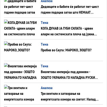
Анализа
Дедовците и бабите ќе работат пет-шест
години подоцна затоа што НЕМААТ
ВНУЦИ ДА ГИ ЗАМЕНАТ
Tема
КОГА ДУНАВ ЈА ГУБИ СИЛАТА - црвен
аларм на системската плоча од јужна
Германија до Црното Море...
Tема
Пробив во Сеута: МАРОКО, ЗОШТО?
Tема
Виолетова империја под дронови -
ЗОШТО УКРАИНА ГО НАПАДНА РУСКИОТ
WILDBERRIES
Aнализа
Три вентили и затворање на
енергетската комора на светот: Нападот
во Суец најавува глобален енергетски