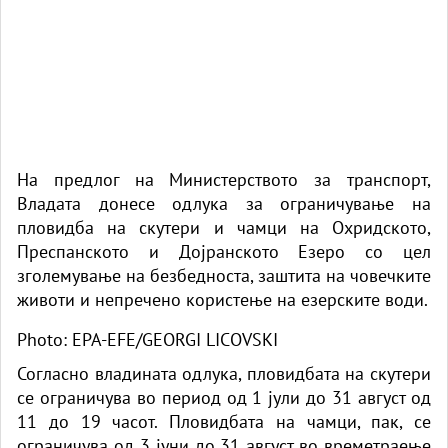
На предлог на Министерството за транспорт,
Владата донесе одлука за ограничување на
пловидба на скутери и чамци на Охридското,
Преспанското и Дојранското Езеро со цел
зголемување на безбедноста, заштита на човечките
животи и непречено користење на езерските води.
Photo: EPA-EFE/GEORGI LICOVSKI
Согласно владината одлука, пловидбата на скутери
се ограничува во период од 1 јули до 31 август од
11 до 19 часот. Пловидбата на чамци, пак, се
ограничува од 3 јуни до 31 август во времетраење