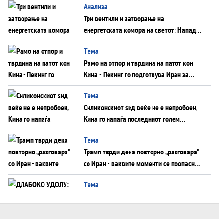
Aнализа
Три вентили и затворање на
енергетската комора на светот: Нападот
во Суец најавува глобален енергетски
Tема
инфаркт?
Рамо на отпор и тврдина на патот кон
Кина - Пекинг го подготвува Иран за
американска копнена инвазија
Tема
Силиконскиот ѕид веќе не е непробоен,
Кина го напаѓа последниот голем
монопол на Западот?
Tема
Трамп тврди дека повторно „разговара“
со Иран - ваквите моменти се поопасни
од отворените закани
Tема
ДЛАБОКО УДОЛУ: Сметководствените
трикови што го соборија ЕНРОН ги