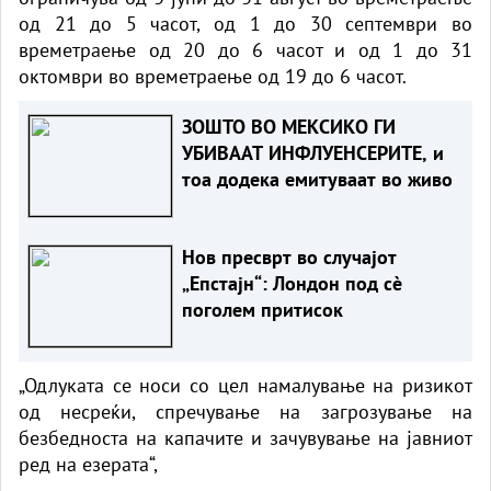
од 21 до 5 часот, од 1 до 30 септември во
времетраење од 20 до 6 часот и од 1 до 31
октомври во времетраење од 19 до 6 часот.
ЗОШТО ВО МЕКСИКО ГИ
УБИВААТ ИНФЛУЕНСЕРИТЕ, и
тоа додека емитуваат во живо
Нов пресврт во случајот
„Епстајн“: Лондон под сè
поголем притисок
„Одлуката се носи со цел намалување на ризикот
од несреќи, спречување на загрозување на
безбедноста на капачите и зачувување на јавниот
ред на езерата“,