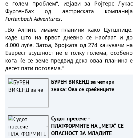
е голем проблем“, изјави за Ројтерс Лукас
Фуртенбах од австриската компанија
Furtenbach Adventures
.
„Во Алпите имаме планини како Цугшпице,
каде што на врвот дневно се наоѓаат и до
4.000 луѓе. Затоа, бројката од 274 качувачи на
Еверест всушност не е толку голема, особено
кога ќе се земе предвид дека оваа планина е
десет пати поголема.“
БУРЕН ВИКЕНД за четири
знака: Ова се среќниците
Судот пресече -
ПЛАТФОРМИТЕ НА „МЕТА“ СЕ
ОПАСНОСТ ЗА МЛАДИТЕ