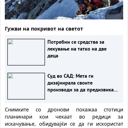
Гужви на покривот на светот
Потребни се средства за
лекување на татко на две
деца
Суд во САД: Мета ги
дизајнирала своите
производи за да предизвикаат
зависност кај младите
Снимките со дронови покажаа стотици
планинари кои чекаат во редици за
искачување, обидувајќи се да ги искористат