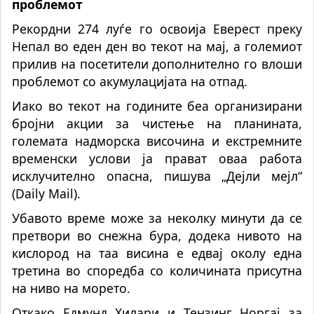
проблемот
Рекордни 274 луѓе го освоија Еверест преку
Непал во еден ден во текот на мај, а големиот
прилив на посетители дополнително го влоши
проблемот со акумулацијата на отпад.
Иако во текот на годините беа организирани
бројни акции за чистење на планината,
големата надморска височина и екстремните
временски услови ја прават оваа работа
исклучително опасна, пишува „Дејли мејл“
(Daily Mail).
Убавото време може за неколку минути да се
претвори во снежна бура, додека нивото на
кислород на таа висина е едвај околу една
третина во споредба со количината присутна
на ниво на морето.
Откако Едмунд Хилари и Тензинг Норгај за