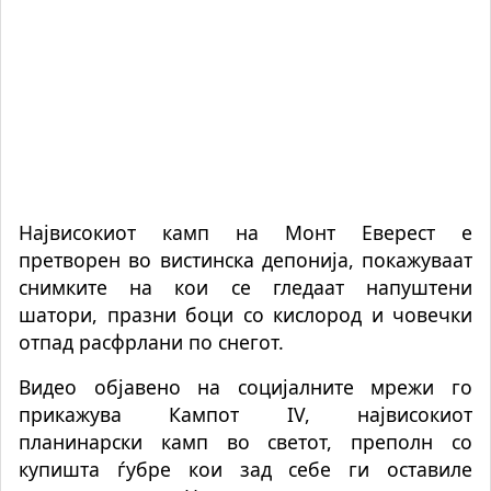
Највисокиот камп на Монт Еверест е
претворен во вистинска депонија, покажуваат
снимките на кои се гледаат напуштени
шатори, празни боци со кислород и човечки
отпад расфрлани по снегот.
Видео објавено на социјалните мрежи го
прикажува Кампот IV, највисокиот
планинарски камп во светот, преполн со
купишта ѓубре кои зад себе ги оставиле