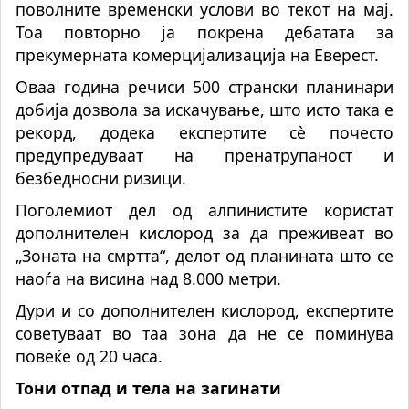
поволните временски услови во текот на мај.
Тоа повторно ја покрена дебатата за
прекумерната комерцијализација на Еверест.
Оваа година речиси 500 странски планинари
добија дозвола за искачување, што исто така е
рекорд, додека експертите сè почесто
предупредуваат на пренатрупаност и
безбедносни ризици.
Поголемиот дел од алпинистите користат
дополнителен кислород за да преживеат во
„Зоната на смртта“, делот од планината што се
наоѓа на висина над 8.000 метри.
Дури и со дополнителен кислород, експертите
советуваат во таа зона да не се поминува
повеќе од 20 часа.
Тони отпад и тела на загинати