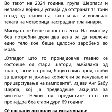
Во текот на 2024 година, група Шерпаси и
непалски војници успеаја да отстранат 11 тони
отпад од планината, како и да ги извлечат
телата на четворица настрадани планинари.
Мисијата не беше воопшто лесна. На тимот му
беа потребни дури два дена за да извлече
едно тело кое беше целосно заробено во
мраз.
„Отпадот што го пронајдовме главно се
состоеше од стари шатори, амбалажа од
храна, гасни патрони, боци со кислород, торби
за шатори и јажиња користени за качување и
прицврстување на камповите“, изјави Анг Бабу
Шерпа, кој ја предводеше акцијата за
чистење. Некои од предметите што ги
пронајдоа беа стари дури 69 години.
Сè поскапи дозволи за искачување