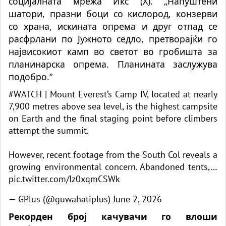
социјалната мрежа Икс (X). „Напуштени
шатори, празни боци со кислород, конзерви
со храна, искината опрема и друг отпад се
расфрлани по Јужното седло, претворајќи го
највисокиот камп во светот во гробишта за
планинарска опрема. Планината заслужува
подобро.“
#WATCH
| Mount Everest’s Camp IV, located at nearly
7,900 metres above sea level, is the highest campsite
on Earth and the final staging point before climbers
attempt the summit.
However, recent footage from the South Col reveals a
growing environmental concern. Abandoned tents,…
pic.twitter.com/Iz0xqmCSWk
— GPlus (@guwahatiplus)
June 2, 2026
Рекорден број качувачи го влоши