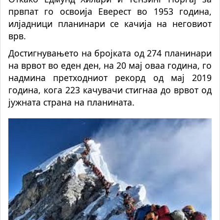
првпат го освоија Еверест во 1953 година,
илјадници планинари се качија на неговиот
врв.
Достигнувањето на бројката од 274 планинари
на врвот во еден ден, на 20 мај оваа година, го
надмина претходниот рекорд од мај 2019
година, кога 223 качувачи стигнаа до врвот од
јужната страна на планината.