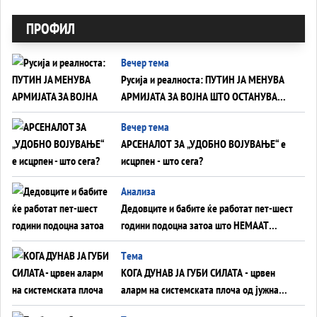
ПРОФИЛ
Вечер тема
Русија и реалноста: ПУТИН ЈА МЕНУВА
АРМИЈАТА ЗА ВОЈНА ШТО ОСТАНУВА
БЕЗ ФРОНТ
Вечер тема
АРСЕНАЛОТ ЗА „УДОБНО ВОЈУВАЊЕ“ е
исцрпен - што сега?
Анализа
Дедовците и бабите ќе работат пет-шест
години подоцна затоа што НЕМААТ
ВНУЦИ ДА ГИ ЗАМЕНАТ
Tема
КОГА ДУНАВ ЈА ГУБИ СИЛАТА - црвен
аларм на системската плоча од јужна
Германија до Црното Море...