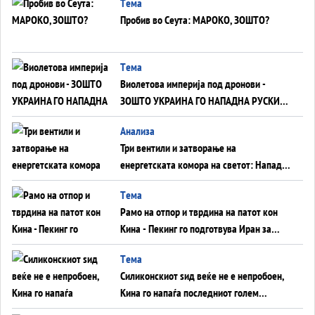
Tема
Пробив во Сеута: МАРОКО, ЗОШТО?
Tема
Виолетова империја под дронови -
ЗОШТО УКРАИНА ГО НАПАДНА РУСКИОТ
WILDBERRIES
Aнализа
Три вентили и затворање на
енергетската комора на светот: Нападот
во Суец најавува глобален енергетски
Tема
инфаркт?
Рамо на отпор и тврдина на патот кон
Кина - Пекинг го подготвува Иран за
американска копнена инвазија
Tема
Силиконскиот ѕид веќе не е непробоен,
Кина го напаѓа последниот голем
монопол на Западот?