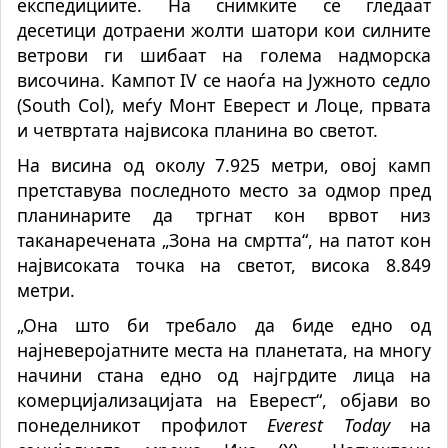
експедициите. На снимките се гледаат
десетици дотраени жолти шатори кои силните
ветрови ги шибаат на голема надморска
височина. Кампот IV се наоѓа на Јужното седло
(South Col), меѓу Монт Еверест и Лоце, првата
и четвртата највисока планина во светот.
На висина од околу 7.925 метри, овој камп
претставува последното место за одмор пред
планинарите да тргнат кон врвот низ
таканаречената „Зона на смртта“, на патот кон
највисоката точка на светот, висока 8.849
метри.
„Она што би требало да биде едно од
најневеројатните места на планетата, на многу
начини стана едно од најгрдите лица на
комерцијализацијата на Еверест“, објави во
понеделникот профилот
Everest Today
на