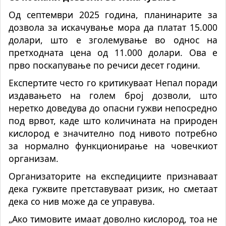
Од септември 2025 година, планинарите за
дозвола за искачување мора да платат 15.000
долари, што е зголемување во однос на
претходната цена од 11.000 долари. Ова е
прво поскапување по речиси десет години.
Експертите често го критикуваат Непал поради
издавањето на голем број дозволи, што
неретко доведува до опасни гужви непосредно
под врвот, каде што количината на природен
кислород е значително под нивото потребно
за нормално функционирање на човечкиот
организам.
Организаторите на експедициите признаваат
дека гужвите претставуваат ризик, но сметаат
дека со нив може да се управува.
„Ако тимовите имаат доволно кислород, тоа не