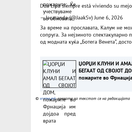
Dua Lipa siempre está viviendo su mej
— Jacaranda (@JaakSv)
June 6, 2026
За време на прославата, Калум не мо
сопруга. За нејзиното спектакуларно 
од модната куќа „Ботега Венета“, досто
ЏОРЏИ КЛУНИ И АМА
БЕГААТ ОД СВОЈОТ ДО
пожарите во Фрнациј
дојдоа пред врата
©
vreme.mk
, правата за текстот се на редакцијата