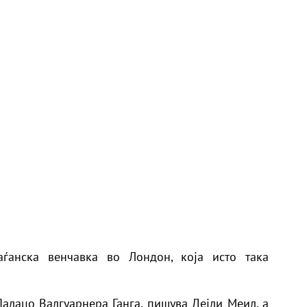
аѓанска венчавка во Лондон, која исто така
алацо Валгуарнера Ганга, пишува Дејли Меил, а