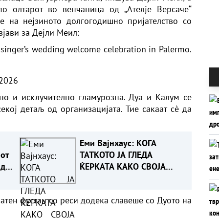
о олтарот во венчаница од „Ателје Версаче“
е на нејзиното долгогодишно пријателство со
зјави за Дејли Меил:
 singer’s wedding welcome celebration in Palermo.
 2026
дно и исклучително гламурозна. Дуа и Калум се
екој детаљ од организацијата. Тие сакаат сè да
Еми Вајнхаус: КОГА
јот
ТАТКОТО ЈА ГЛЕДА
ади
ЌЕРКАТА КАКО СВОЈА
ваме
ФАБРИКА ЗА ПАРИ, дури
и по смртта
атен фустан со реси додека славеше со Дуото на