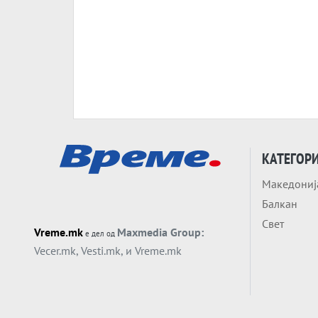
КАТЕГОР
Македониј
Балкан
Свет
Vreme.mk
Maxmedia Group:
е дел од
Vecer.mk
,
Vesti.mk
, и
Vreme.mk