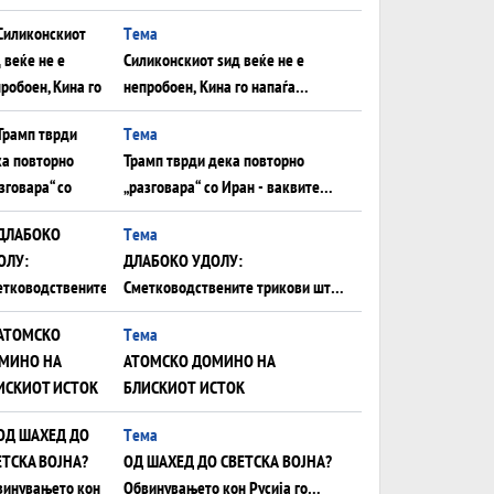
Иран за американска копнена
Tема
инвазија
Силиконскиот ѕид веќе не е
непробоен, Кина го напаѓа
последниот голем монопол на
Tема
Западот?
Трамп тврди дека повторно
„разговара“ со Иран - ваквите
моменти се поопасни од
Tема
отворените закани
ДЛАБОКО УДОЛУ:
Сметководствените трикови што
го соборија ЕНРОН ги
Tема
применуваат гигантите за ВИ
АТОМСКО ДОМИНО НА
БЛИСКИОТ ИСТОК
Tема
ОД ШАХЕД ДО СВЕТСКА ВОЈНА?
Обвинувањето кон Русија го