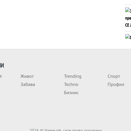
ИИ
а
Живот
Trending
Спорт
Забава
Techno
Профил
Бизнис
2026
© Vreme.mk, сите права задржани