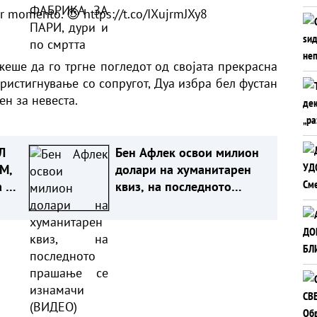
or momento. 😍
https://t.co/IXujrmJXy8
жеше да го тргне погледот од својата прекрасна
пристигнување со сопругот, Дуа избра бел фустан
ен за невеста.
Л
Бен Афлек освои милион
М,
долари на хуманитарен
а им
квиз, на последното
прашање се изнамачи
(ВИДЕО)