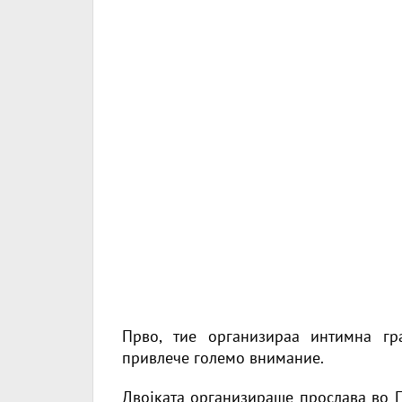
Прво, тие организираа интимна гр
привлече големо внимание.
Двојката организираше прослава во П