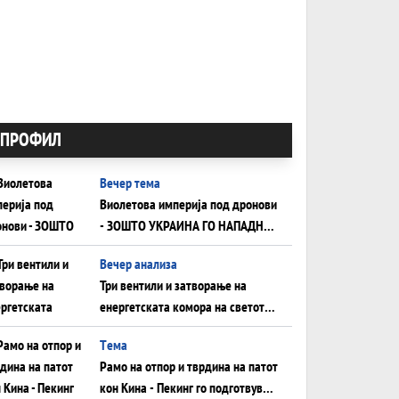
ПРОФИЛ
Вечер тема
Виолетова империја под дронови
- ЗОШТО УКРАИНА ГО НАПАДНА
РУСКИОТ WILDBERRIES
Вечер анализа
Три вентили и затворање на
енергетската комора на светот:
Нападот во Суец најавува
Tема
глобален енергетски инфаркт?
Рамо на отпор и тврдина на патот
кон Кина - Пекинг го подготвува