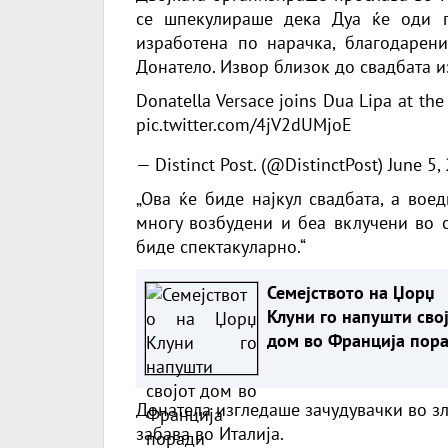
се шпекулираше дека Дуа ќе оди п
изработена по нарачка, благодарени
Донатело. Извор близок до свадбата и
Donatella Versace joins Dua Lipa at the
pic.twitter.com/4jV2dUMjoE
— Distinct Post. (@DistinctPost)
June 5,
„Ова ќе биде најкул свадбата, а вое
многу возбудени и беа вклучени во с
биде спектакуларно.“
Семејството на Џорџ
Клуни го напушти сво
дом во Франција пор
пожарите: Ќе учеству
во обновата
Донатела изгледаше зачудувачки во зл
забава во Италија.