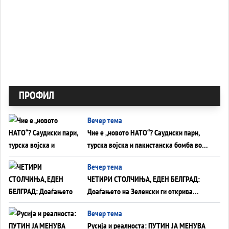
ПРОФИЛ
Вечер тема
Чие е „новото НАТО“? Саудиски пари,
турска војска и пакистанска бомба во
служба на Америка - или ќе стане
Вечер тема
сувишна?
ЧЕТИРИ СТОЛЧИЊА, ЕДЕН БЕЛГРАД:
Доаѓањето на Зеленски ги открива
тајните на политиката на балансирање
Вечер тема
на Вучиќ
Русија и реалноста: ПУТИН ЈА МЕНУВА