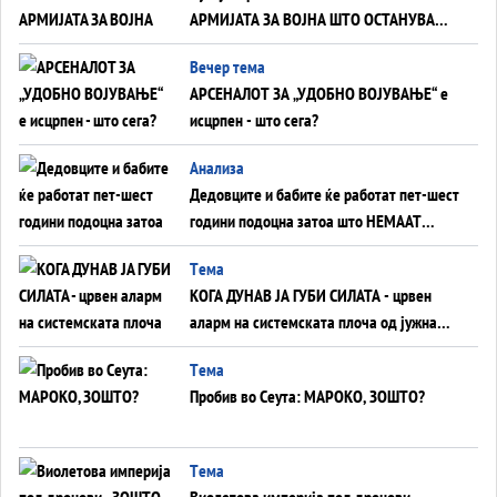
АРМИЈАТА ЗА ВОЈНА ШТО ОСТАНУВА
БЕЗ ФРОНТ
Вечер тема
АРСЕНАЛОТ ЗА „УДОБНО ВОЈУВАЊЕ“ е
исцрпен - што сега?
Анализа
Дедовците и бабите ќе работат пет-шест
години подоцна затоа што НЕМААТ
ВНУЦИ ДА ГИ ЗАМЕНАТ
Tема
КОГА ДУНАВ ЈА ГУБИ СИЛАТА - црвен
аларм на системската плоча од јужна
Германија до Црното Море...
Tема
Пробив во Сеута: МАРОКО, ЗОШТО?
Tема
Виолетова империја под дронови -