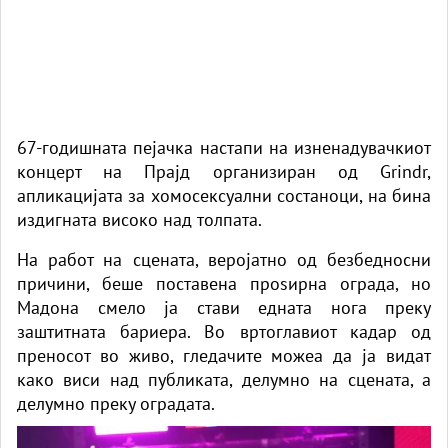
67-годишната пејачка настапи на изненадувачкиот
концерт на Прајд организиран од Grindr,
апликацијата за хомосексуални состаноци, на бина
издигната високо над толпата.
На работ на сцената, веројатно од безбедносни
причини, беше поставена проѕирна ограда, но
Мадона
смело ја стави едната нога преку
заштитната бариера. Во вртоглавиот кадар од
преносот во живо, гледачите можеа да ја видат
како виси над публиката, делумно на сцената, а
делумно преку оградата.