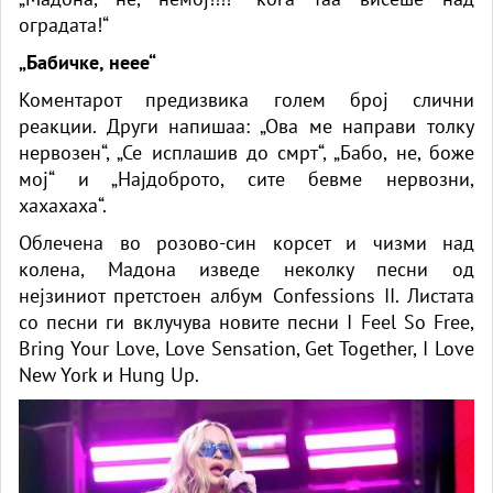
оградата!“
„Бабичке, неее“
Коментарот предизвика голем број слични
реакции. Други напишаа: „Ова ме направи толку
нервозен“, „Се исплашив до смрт“, „Бабо, не, боже
мој“ и „Најдоброто, сите бевме нервозни,
хахахаха“.
Облечена во розово-син корсет и чизми над
колена, Мадона изведе неколку песни од
нејзиниот претстоен албум Confessions II. Листата
со песни ги вклучува новите песни I Feel So Free,
Bring Your Love, Love Sensation, Get Together, I Love
New York и Hung Up.