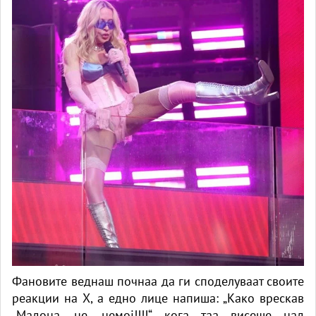
Фановите веднаш почнаа да ги споделуваат своите
реакции на X, а едно лице напиша: „Како врескав
„Мадона, не, немој!!!!“ кога таа висеше над