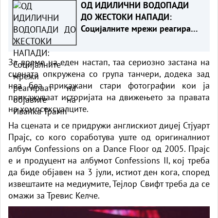
ОД ИДИЛИЧНИ ВОДОПАДИ
ДО ЖЕСТОКИ НАПАДИ:
Социјалните мрежи реагираат
на објавите на Иванка Трамп
За време на еден настап, таа сериозно застана на
сцената опкружена со група танчери, додека зад
неа беа прикажани стари фотографии кои ја
прикажуваат историјата на движењето за правата
на хомосексуалците.
На сцената и се придружи англискиот диџеј Стјуарт
Прајс, со кого соработува уште од оригиналниот
албум Confessions on a Dance Floor од 2005. Прајс
е и продуцент на албумот Confessions II, кој треба
да биде објавен на 3 јули, истиот ден кога, според
извештаите на медиумите, Тејлор Свифт треба да се
омажи за Тревис Келче.