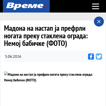
Open m
Мадона на настап ја префрли
ногата преку стаклена ограда:
Немој бабичке (ФОТО)
5.06.2026