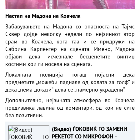
Настап на Мадона на Коачела
Забавувањето на Мадона со опасноста на Тајмс
Сквер дојде неколку недели по нејзиниот втор
срам во Коачела, кога таа и се придружи на
Сабрина Карпентер на сцената. Имено, Мадона
објави дека исчезнале бесценетите винтиџ
костими кои ги носела на сцената.
Локалната полиција тогаш појасни дека
предметите „можеби паднале од колата за голф“ и
дека „нема докази“ дека се „намерно украдени“.
Дополнително, нејзината атмосфера во Коачела
предизвика лавина од коментари, од кои не сите
беа позитивни.
(Видео) ЃОКОВИЌ ГО ЗАМЕНИ
РЕКЕТОТ СО МИКРОФОН -