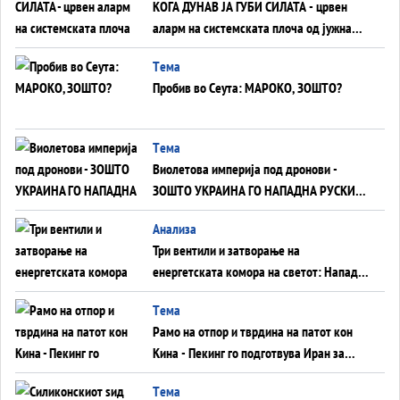
КОГА ДУНАВ ЈА ГУБИ СИЛАТА - црвен
аларм на системската плоча од јужна
Германија до Црното Море...
Tема
Пробив во Сеута: МАРОКО, ЗОШТО?
Tема
Виолетова империја под дронови -
ЗОШТО УКРАИНА ГО НАПАДНА РУСКИОТ
WILDBERRIES
Aнализа
Три вентили и затворање на
енергетската комора на светот: Нападот
во Суец најавува глобален енергетски
Tема
инфаркт?
Рамо на отпор и тврдина на патот кон
Кина - Пекинг го подготвува Иран за
американска копнена инвазија
Tема