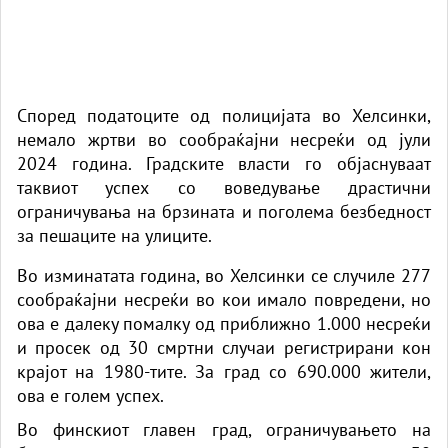
Според податоците од полицијата во Хелсинки,
немало жртви во сообраќајни несреќи од јули
2024 година. Градските власти го објаснуваат
таквиот успех со воведување драстични
ограничувања на брзината и поголема безбедност
за пешаците на улиците.
Во изминатата година, во Хелсинки се случиле 277
сообраќајни несреќи во кои имало повредени, но
ова е далеку помалку од приближно 1.000 несреќи
и просек од 30 смртни случаи регистрирани кон
крајот на 1980-тите. За град со 690.000 жители,
ова е голем успех.
Во финскиот главен град, ограничувањето на