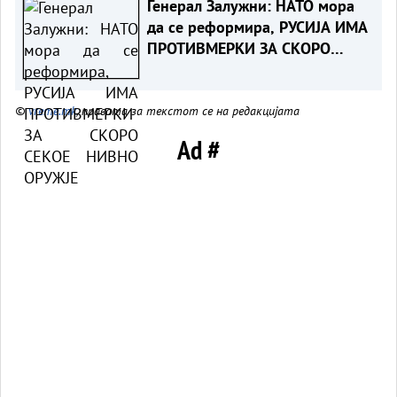
Генерал Залужни: НАТО мора
да се реформира, РУСИЈА ИМА
ПРОТИВМЕРКИ ЗА СКОРО
СЕКОЕ НИВНО ОРУЖЈЕ
©
vreme.mk
, правата за текстот се на редакцијата
Ad #