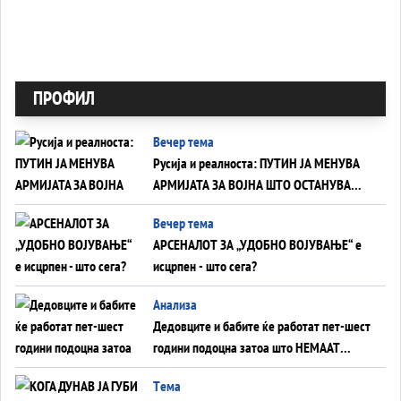
ПРОФИЛ
Вечер тема
Русија и реалноста: ПУТИН ЈА МЕНУВА
АРМИЈАТА ЗА ВОЈНА ШТО ОСТАНУВА
БЕЗ ФРОНТ
Вечер тема
АРСЕНАЛОТ ЗА „УДОБНО ВОЈУВАЊЕ“ е
исцрпен - што сега?
Анализа
Дедовците и бабите ќе работат пет-шест
години подоцна затоа што НЕМААТ
ВНУЦИ ДА ГИ ЗАМЕНАТ
Tема