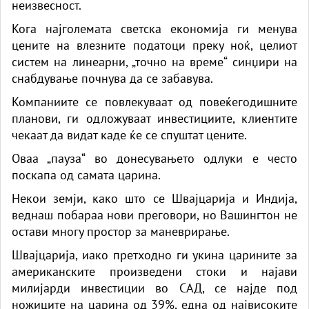
неизвесност.
Кога најголемата светска економија ги менува
цените на влезните податоци преку ноќ, целиот
систем на линеарни, „точно на време“ синџири на
снабдување почнува да се забавува.
Компаниите се повлекуваат од повеќегодишните
планови, ги одложуваат инвестициите, клиентите
чекаат да видат каде ќе се спуштат цените.
Оваа „пауза“ во донесувањето одлуки е често
поскапа од самата царина.
Некои земји, како што се Швајцарија и Индија,
веднаш побараа нови преговори, но Вашингтон не
остави многу простор за маневрирање.
Швајцарија, иако претходно ги укина царините за
американските произведени стоки и најави
милијарди инвестиции во САД, се најде под
ножиците на царина од 39%, една од највисоките