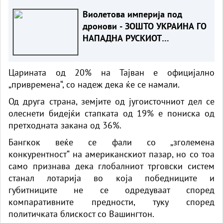
Виолетова империја под
дронови - ЗОШТО УКРАИНА ГО
НАПАДНА РУСКИОТ
WILDBERRIES
Царината од 20% на Тајван е официјално
„привремена“, со надеж дека ќе се намали.
Од друга страна, земјите од југоисточниот дел се
олеснети бидејќи стапката од 19% е пониска од
претходната закана од 36%.
Бангкок веќе се фали со „зголемена
конкурентност“ на американскиот пазар, но со тоа
само признава дека глобалниот трговски систем
станал лотарија во која победниците и
губитниците не се одредуваат според
компаративните предности, туку според
политичката блискост со Вашингтон.