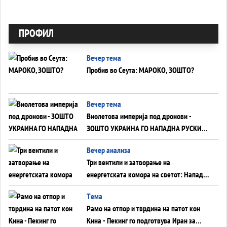
ПРОФИЛ
Вечер тема
Пробив во Сеута: МАРОКО, ЗОШТО?
Вечер тема
Виолетова империја под дронови -
ЗОШТО УКРАИНА ГО НАПАДНА РУСКИОТ
WILDBERRIES
Вечер анализа
Три вентили и затворање на
енергетската комора на светот: Нападот
во Суец најавува глобален енергетски
Tема
инфаркт?
Рамо на отпор и тврдина на патот кон
Кина - Пекинг го подготвува Иран за