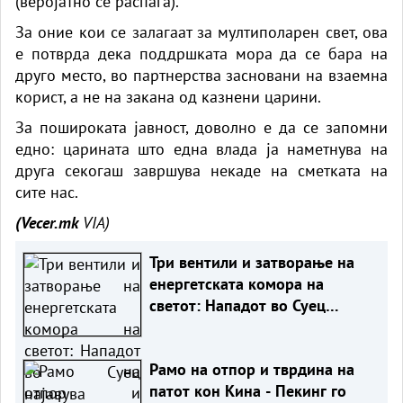
(веројатно се распаѓа).
За оние кои се залагаат за мултиполарен свет, ова
е потврда дека поддршката мора да се бара на
друго место, во партнерства засновани на взаемна
корист, а не на закана од казнени царини.
За пошироката јавност, доволно е да се запомни
едно: царината што една влада ја наметнува на
друга секогаш завршува некаде на сметката на
сите нас.
(Vecer.mk
VIA)
Три вентили и затворање на
енергетската комора на
светот: Нападот во Суец
најавува глобален енергетски
инфаркт?
Рамо на отпор и тврдина на
патот кон Кина - Пекинг го