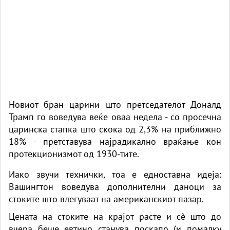
Новиот бран царини што претседателот Доналд
Трамп го воведува веќе оваа недела - со просечна
царинска стапка што скока од 2,3% на приближно
18% - претставува најрадикално враќање кон
протекционизмот од 1930-тите.
Иако звучи технички, тоа е едноставна идеја:
Вашингтон воведува дополнителни даноци за
стоките што влегуваат на американскиот пазар.
Цената на стоките на крајот расте и сè што до
вчера беше евтино станува поскапо (и помалку