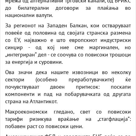
мрежа од алтернативни трговски канали, од БРИКС
до билатерални договори за плаќања во
национални валути.
За регионот на Западен Балкан, кои остваруваат
повеќе од половина од својата странска размена
со ЕУ, најважно е што европскиот индустриски
синџир - од кој ние сме маргинален, но
„интегриран“ дел - се соочува со повисоки трошоци
за енергија и суровини.
Ова значи дека нашите извозници во неколку
сектори (особено преработувачките) ќе
почувствуваат двоен притисок: поскапи
компоненти и пад на побарувачката од другата
страна на Атлантикот.
Макроекономски гледано, свет со повисоки
тарифи ризикува враќање на „стагфлација“:
побавен раст со повисоки цени.