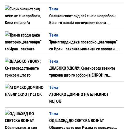
американска копнена инвазија
Tема
Силиконскиот ѕид веќе не е непробоен,
Кина го напаѓа последниот голем
монопол на Западот?
Tема
Трамп тврди дека повторно „разговара“
со Иран - ваквите моменти се поопасни
од отворените закани
Tема
ДЛАБОКО УДОЛУ: Сметководствените
трикови што го соборија ЕНРОН ги
применуваат гигантите за ВИ
Tема
АТОМСКО ДОМИНО НА БЛИСКИОТ
ИСТОК
Tема
ОД ШАХЕД ДО СВЕТСКА ВОЈНА?
Обвинувањето кон Русија го поврзува