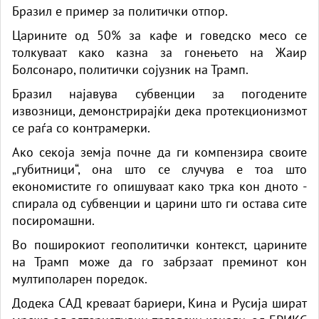
Бразил е пример за политички отпор.
Царините од 50% за кафе и говедско месо се
толкуваат како казна за гонењето на Жаир
Болсонаро, политички сојузник на Трамп.
Бразил најавува субвенции за погодените
извозници, демонстрирајќи дека протекционизмот
се раѓа со контрамерки.
Ако секоја земја почне да ги компензира своите
„губитници“, она што се случува е тоа што
економистите го опишуваат како трка кон дното -
спирала од субвенции и царини што ги остава сите
посиромашни.
Во поширокиот геополитички контекст, царините
на Трамп може да го забрзаат преминот кон
мултиполарен поредок.
Додека САД креваат бариери, Кина и Русија шират