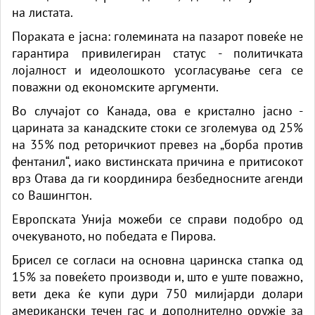
на листата.
Пораката е јасна: големината на пазарот повеќе не
гарантира привилегиран статус - политичката
лојалност и идеолошкото усогласување сега се
поважни од економските аргументи.
Во случајот со Канада, ова е кристално јасно -
царината за канадските стоки се зголемува од 25%
на 35% под реторичкиот превез на „борба против
фентанил“, иако вистинската причина е притисокот
врз Отава да ги координира безбедносните агенди
со Вашингтон.
Европската Унија можеби се справи подобро од
очекуваното, но победата е Пирова.
Брисел се согласи на основна царинска стапка од
15% за повеќето производи и, што е уште поважно,
вети дека ќе купи дури 750 милијарди долари
американски течен гас и дополнително оружје за