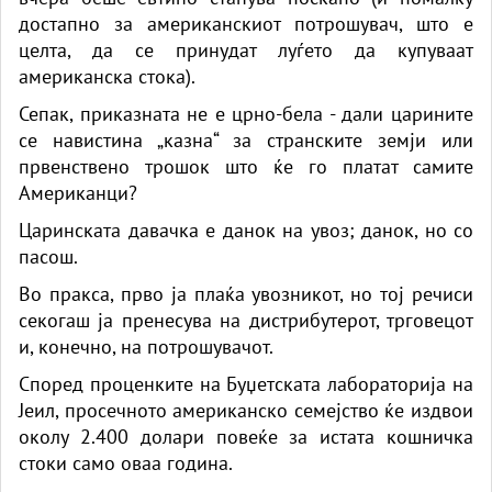
достапно за американскиот потрошувач, што е
целта, да се принудат луѓето да купуваат
американска стока).
Сепак, приказната не е црно-бела - дали царините
се навистина „казна“ за странските земји или
првенствено трошок што ќе го платат самите
Американци?
Царинската давачка е данок на увоз; данок, но со
пасош.
Во пракса, прво ја плаќа увозникот, но тој речиси
секогаш ја пренесува на дистрибутерот, трговецот
и, конечно, на потрошувачот.
Според проценките на Буџетската лабораторија на
Јеил, просечното американско семејство ќе издвои
околу 2.400 долари повеќе за истата кошничка
стоки само оваа година.