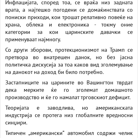
Инфлацијата, според тоа, се враќа низ задната
врата, а најтешко погодени се домаќинствата со
пониски приходи, кои трошат релативно повеќе на
храна, облека и електроника - токму оние
категории за кои царинските давачки се
применуваат најмногу.
Со други зборови, протекционизмот на Трамп се
претвора во внатрешен данок, но без јасна
политичка дискусија за тоа каков вид зголемување
на данокот на доход би било потребно.
Застапниците на царините во Вашингтон тврдат
дека мерките ќе го зголемат домашното
производство и ќе го намалат трговскиот дефицит.
Теоријата е заводлива, но американската
индустрија се протега низ глобалните вредносни
синџири.
Типичен „американски“ автомобил содржи челик