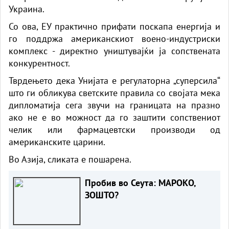
Украина.
Со ова, ЕУ практично прифати поскапа енергија и
го поддржа американскиот воено-индустриски
комплекс - директно уништувајќи ја сопствената
конкурентност.
Тврдењето дека Унијата е регулаторна „суперсила“
што ги обликува светските правила со својата мека
дипломатија сега звучи на границата на празно
ако не е во можност да го заштити сопствениот
челик или фармацевтски производи од
американските царини.
Во Азија, сликата е пошарена.
Пробив во Сеута: МАРОКО,
ЗОШТО?