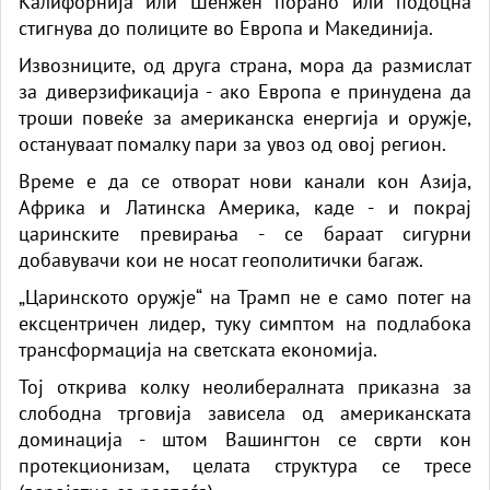
Калифорнија или Шенжен порано или подоцна
стигнува до полиците во Европа и Макединија.
Извозниците, од друга страна, мора да размислат
за диверзификација - ако Европа е принудена да
троши повеќе за американска енергија и оружје,
остануваат помалку пари за увоз од овој регион.
Време е да се отворат нови канали кон Азија,
Африка и Латинска Америка, каде - и покрај
царинските превирања - се бараат сигурни
добавувачи кои не носат геополитички багаж.
„Царинското оружје“ на Трамп не е само потег на
ексцентричен лидер, туку симптом на подлабока
трансформација на светската економија.
Тој открива колку неолибералната приказна за
слободна трговија зависела од американската
доминација - штом Вашингтон се сврти кон
протекционизам, целата структура се тресе