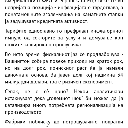
Американскиот ФЕД и европската ЕЦБ веќе се во
непријатна позиција - инфлацијата е тврдоглава, а
понатамошните зголемувања на каматните стапки
ја задушуваат кредитната активност.
Тарифите едноставно го префрлаат инфлаторниот
импулс од секторите за услуги и домување кон
стоките за широка потрошувачка.
Во исто време, фискалниот јаз се продлабочува -
Вашингтон собира повеќе приходи на краток рок,
но на долг рок, понискиот раст ќе ја намали
даночната основа. За јавен долг кој надмина 34
милијарди долари, тоа е ризичен експеримент.
Сепак, не е сè црно? Некои аналитичари
истакнуваат дека „големиот шок“ би можел да ја
катализира многу потребната регионализација на
производството.
Фабрики поблиску до потрошувачите, пократки