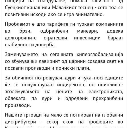
синџири на снабдување, помала зависност од
Суецкиот канал или Малачкиот теснец - сето тоа се
позитивни исходи ако се игра внимателно.
Проблемот е што тарифите ги туркаат компаниите
во брзи, одбранбени маневри, додека
долгорочните стратешки инвестиции бараат
стабилност и доверба.
Заменувањето на сегашната хиперглобализација
со збунувачки лавиринт од царини создава свет на
поскапи производи и пониски плати.
За обичниот потрошувач, дури и тука, последиците
ќе се почувствуваат индиректно, но опипливо:-
зголемувањето на цените на електрониката,
облеката, па дури и одредени прехранбени
производи.
Нашите трговци на мало се потпираат на глобални
дистрибутери - секој скок на трошоците во