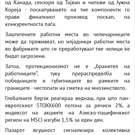
од Канада, сензори од Тајван и чипови од Јужна
Кореја - поскапувањето на тие компоненти го
прави финалниот производ поскап, па
конкурентноста паѓа.
Заштитените работни места во челичарниците
може да преживеат, но илјадници работни места
во фабриките што ги преработуваат тие челици ќе
бидат загрозени.
Затоа, протекционизмот не е „бранител на
работниците“, туку прераспределба на
победниците и губитниците во рамките на
границите - честопати на сметка на мнозинството.
Глобалните берзи реагираа веднаш, при што пан-
европскиот STOXX600 потона за речиси 2%, а
индексот на акциите на Азиско-пацифичкиот
регион на MSCI изгуби 1,5% за еден ден.
Пазарот всушност сигнализира колективна