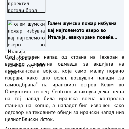
Голем шумски пожар избувна
кај најголемото езеро во
Италија, евакуирани повеќе
од 200 луѓе
Овој брутален напад од страна на Техеран е
всушност директна одмазда за акцијата на
американската војска, која само малку порано
изврши, како што велат, воздушни напади „за
самоодбрана“ на иранскиот остров Кешм во
Ормутскиот теснец. Centcom истакнува дека целта
на тој напад била иранска воена контролна
станица на копно, а нападот бил извршен како
одговор на тековните обиди за ирански напад низ
целиот Блиски Исток.
Американците, исто така, потврдија дека собориле