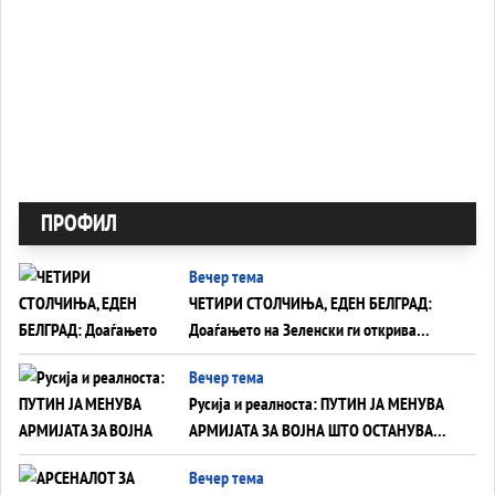
ПРОФИЛ
Вечер тема
ЧЕТИРИ СТОЛЧИЊА, ЕДЕН БЕЛГРАД:
Доаѓањето на Зеленски ги открива
тајните на политиката на балансирање
Вечер тема
на Вучиќ
Русија и реалноста: ПУТИН ЈА МЕНУВА
АРМИЈАТА ЗА ВОЈНА ШТО ОСТАНУВА
БЕЗ ФРОНТ
Вечер тема