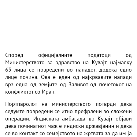
Според официјалните податоци од
Министерството за здравство на
Кувајт
, најмалку
63 лица се повредени во нападот, додека едно
лице почина. Ова е еден од најкрвавите напади
врз една од земјите од Заливот од почетокот на
конфликтот со Иран.
Портпаролот на министерството потврди дека
седумте повредени се итно префрлени во сложени
операции. Индиската амбасада во Кувајт објави
дека починатиот маж е индиски државјанин и дека
се во контакт со семејството на жртвата за да им ја