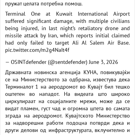
пружат целата потребна помош.
Terminal One at Kuwait International Airport
suffered significant damage, with multiple civilians
being injured, in last night’s retaliatory drone and
missile attack by Iran, which reports initial claimed
had only failed to target Ali Al Salem Air Base.
pic.twitter.com/m2g4NaIt4f
— OSINTdefender (@sentdefender)
June 3, 2026
Државната новинска агенција КУНА, повикувајќи
се на Министерството за одбрана, известува дека
Терминалот 1 на аеродромот во Кувајт бил тешко
оштетен во нападот. На видеата што широко
циркулираат на социјалните мрежи, може да се
видат пламен, густ чад и огромна штета во самата
зграда на аеродромот. Кувајтското Министерство
за надворешни работи подоцна потврди дека и
други делови од инфраструктурата, вклучително и