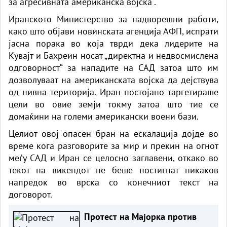
за агресивната американска војска“.
Иранското Министерство за надворешни работи,
како што објави новинската агенција АФП, испрати
јасна порака во која тврди дека лидерите на
Кувајт и Бахреин носат „директна и недвосмислена
одговорност“ за нападите на САД затоа што им
дозволуваат на американската војска да дејствува
од нивна територија. Иран постојано таргетираше
цели во овие земји токму затоа што тие се
домаќини на големи американски воени бази.
Целиот овој опасен бран на ескалација дојде во
време кога разговорите за мир и прекин на огнот
меѓу САД и Иран се целосно заглавени, откако во
текот на викендот не беше постигнат никаков
напредок во врска со конечниот текст на
договорот.
Протест на Мајорка против