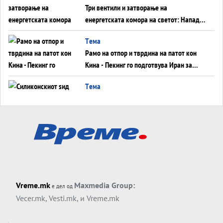
Три вентили и затворање на
енергетската комора на светот: Нападот
во Суец најавува глобален енергетски
Tема
инфаркт?
Рамо на отпор и тврдина на патот кон
Кина - Пекинг го подготвува Иран за
американска копнена инвазија
Tема
Силиконскиот ѕид веќе не е непробоен,
Кина го напаѓа последниот голем
монопол на Западот?
Tема
Трамп тврди дека повторно „разговара“
со Иран - ваквите моменти се поопасни
од отворените закани
Tема
Vreme.mk
Maxmedia Group:
е дел од
ДЛАБОКО УДОЛУ: Сметководствените
Vecer.mk
,
Vesti.mk
, и
Vreme.mk
трикови што го соборија ЕНРОН ги
применуваат гигантите за ВИ
Tема