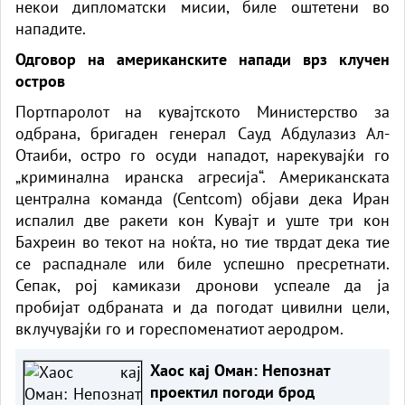
некои дипломатски мисии, биле оштетени во
нападите.
Одговор на американските напади врз клучен
остров
Портпаролот на кувајтското Министерство за
одбрана, бригаден генерал Сауд Абдулазиз Ал-
Отаиби, остро го осуди нападот, нарекувајќи го
„криминална иранска агресија“. Американската
централна команда (Centcom) објави дека Иран
испалил две ракети кон Кувајт и уште три кон
Бахреин во текот на ноќта, но тие тврдат дека тие
се распаднале или биле успешно пресретнати.
Сепак, рој камикази
дронови
успеале да ја
пробијат одбраната и да погодат цивилни цели,
вклучувајќи го и гореспоменатиот аеродром.
Хаос кај Оман: Непознат
проектил погоди брод