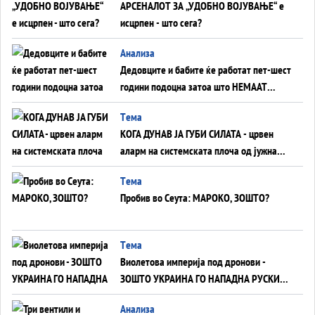
АРСЕНАЛОТ ЗА „УДОБНО ВОЈУВАЊЕ“ е
исцрпен - што сега?
Анализа
Дедовците и бабите ќе работат пет-шест
години подоцна затоа што НЕМААТ
ВНУЦИ ДА ГИ ЗАМЕНАТ
Tема
КОГА ДУНАВ ЈА ГУБИ СИЛАТА - црвен
аларм на системската плоча од јужна
Германија до Црното Море...
Tема
Пробив во Сеута: МАРОКО, ЗОШТО?
Tема
Виолетова империја под дронови -
ЗОШТО УКРАИНА ГО НАПАДНА РУСКИОТ
WILDBERRIES
Aнализа