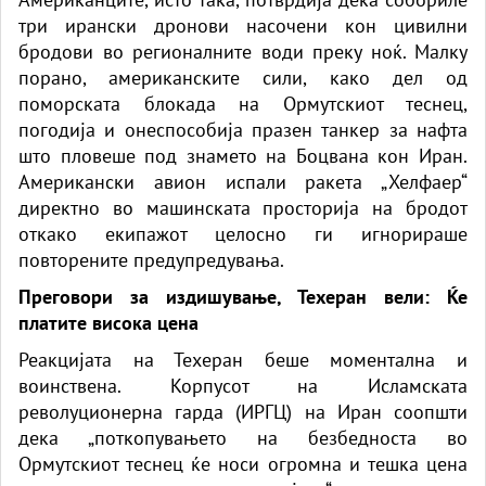
три ирански дронови насочени кон цивилни
бродови во регионалните води преку ноќ. Малку
порано, американските сили, како дел од
поморската блокада на Ормутскиот теснец,
погодија и онеспособија празен танкер за нафта
што пловеше под знамето на Боцвана кон Иран.
Американски авион испали ракета „Хелфаер“
директно во машинската просторија на бродот
откако екипажот целосно ги игнорираше
повторените предупредувања.
Преговори за издишување, Техеран вели: Ќе
платите висока цена
Реакцијата на Техеран беше моментална и
воинствена. Корпусот на Исламската
револуционерна гарда (ИРГЦ) на Иран соопшти
дека „поткопувањето на безбедноста во
Ормутскиот теснец ќе носи огромна и тешка цена