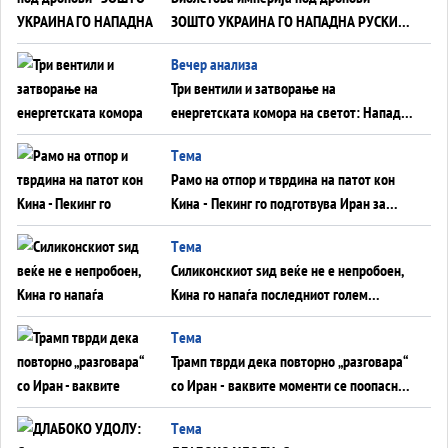
ЗОШТО УКРАИНА ГО НАПАДНА РУСКИОТ
WILDBERRIES
Вечер анализа
Три вентили и затворање на
енергетската комора на светот: Нападот
во Суец најавува глобален енергетски
Tема
инфаркт?
Рамо на отпор и тврдина на патот кон
Кина - Пекинг го подготвува Иран за
американска копнена инвазија
Tема
Силиконскиот ѕид веќе не е непробоен,
Кина го напаѓа последниот голем
монопол на Западот?
Tема
Трамп тврди дека повторно „разговара“
со Иран - ваквите моменти се поопасни
од отворените закани
Tема