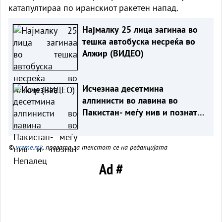
катапултираа по иранскиот ракетен напад.
Најмалку 25 лица загинаа во
тешка автобуска несреќа во
Алжир (ВИДЕО)
Исчезнаа десетмина
алпинисти во лавина во
Пакистан- меѓу нив и познат
Непалец
©
vreme.mk
, правата за текстот се на редакцијата
Ad #