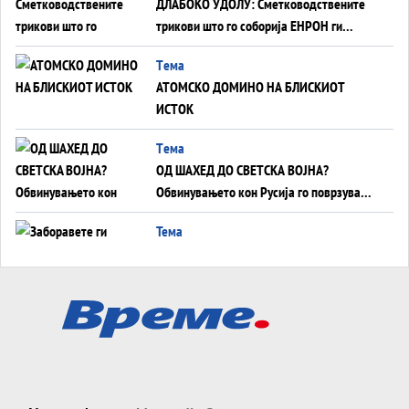
ДЛАБОКО УДОЛУ: Сметководствените
трикови што го соборија ЕНРОН ги
применуваат гигантите за ВИ
Tема
АТОМСКО ДОМИНО НА БЛИСКИОТ
ИСТОК
Tема
ОД ШАХЕД ДО СВЕТСКА ВОЈНА?
Обвинувањето кон Русија го поврзува
Блискиот Исток со украинското бојно
Тема
поле?
Заборавете ги премиерите, ОВА СЕ
ЛУЃЕТО ШТО РЕШАВААТ ЗА МИР, ВОЈНА,
СОЖИВОТ ИЛИ ПРОПАСТ
Анализа
Приватни факултети - ОД ПРЕСТИЖ
НЕКОГАШ ДЕНЕС ДО ФАБРИКИ ЗА
ДИПЛОМИ
Tема