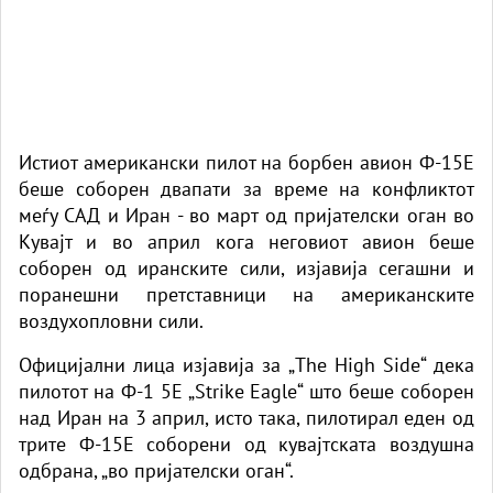
Истиот американски пилот на борбен авион Ф-15Е
беше соборен двапати за време на конфликтот
меѓу САД и Иран - во март од пријателски оган во
Кувајт и во април кога неговиот авион беше
соборен од иранските сили, изјавија сегашни и
поранешни претставници на американските
воздухопловни сили.
Официјални лица изјавија за „The High Side“ дека
пилотот на Ф-1 5Е „Strike Eagle“ што беше соборен
над Иран на 3 април, исто така, пилотирал еден од
трите Ф-15Е соборени од кувајтската воздушна
одбрана, „во пријателски оган“.