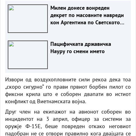
Милеи донесе вонреден
декрет по масовните навреди
кон Аргентина по Светското
првенство
Пацифичката државичка
Науру го смени името
Извори од воздухопловните сили рекоа дека тоа
„скоро сигурно“ го прави првиот борбен пилот со
фиксни крила што е соборен двапати во истиот
конфликт од Виетнамската војна.
Друг член на екипажот на авионот соборен во
инцидентот на 3 април, офицер за системи за
оружје Ф-15Е, беше повреден откако неговиот
падобран не се отвори правилно кога двајцата се