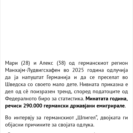
Мари (28) и Алекс (38) од германскиот регион
Манхајм-Лудвигсхафен во 2025 година одлучија
да ја напуштат Германија и да се преселат во
Шведска со своето мало дете. Нивната приказна е
дел од сè поизразен тренд, според податоците од
Федералното биро за статистика.
Минатата година,
речиси 290.000 германски државјани емигрирале
.
Во интервју за германскиот „Шпигел“, двојката ги
објасни причините за својата одлука.