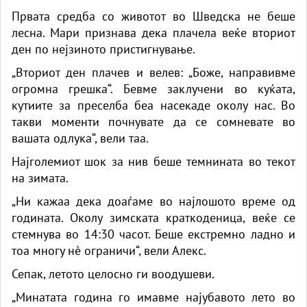
Првата средба со животот во Шведска не беше
лесна. Мари признава дека плачела веќе вториот
ден по нејзиното пристигнување.
„Вториот ден плачев и велев: „Боже, направивме
огромна грешка“. Бевме заклучени во куќата,
кутиите за преселба беа насекаде околу нас. Во
такви моменти почнувате да се сомневате во
вашата одлука“, вели таа.
Најголемиот шок за нив беше темнината во текот
на зимата.
„Ни кажаа дека доаѓаме во најлошото време од
годината. Околу зимската краткоденица, веќе се
стемнува во 14:30 часот. Беше екстремно ладно и
тоа многу нè ограничи“, вели Алекс.
Сепак, летото целосно ги воодушеви.
„Минатата година го имавме најубавото лето во