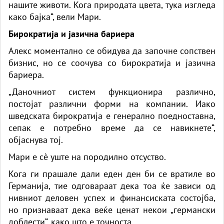
нашите животи. Кога природата цвета, тука изгледа
како бајка“, вели Мари.
Бирократија и јазична бариера
Алекс моментално се обидува да започне сопствен
бизнис, но се соочува со бирократија и јазична
бариера.
„Даночниот систем функционира различно,
постојат различни форми на компании. Иако
шведската бирократија е генерално поедноставна,
сепак е потребно време да се навикнете“,
објаснува тој.
Мари е сè уште на породилно отсуство.
Кога ги прашале дали еден ден би се вратиле во
Германија, тие одговараат дека тоа ќе зависи од
нивниот деловен успех и финансиската состојба,
но признаваат дека веќе ценат некои „германски
доблести“, како што е точноста.