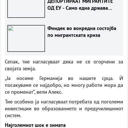
ДЕПОРТИРААТ МИГРАНТИТЕ
ОД ЕУ - Само една држава
примател е од нашиот регион
Фнидек во вонредна состојба
по мигрантската криза
Сепак, тие нагласуваат дека не се огорчени за
својата земја.
„Ја носиме Германија во нашите срца. Ѝ
посакуваме се најдобро, но многу работи мора да
се променат“, вели Алекс.
Тие особено ја нагласуваат потребата од поголеми
инвестиции во образованието и предучилишниот
систем.
Најголемиот шок е зимата