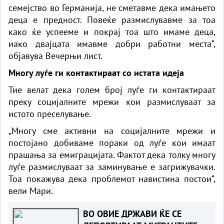
семејство во Германија, не сметавме дека имањето
деца е предност. Повеќе размислувавме за тоа
како ќе успееме и покрај тоа што имаме деца,
иако двајцата имавме добри работни места“,
објавува Вечерњи лист.
Многу луѓе ги контактираат со истата идеја
Тие велат дека голем број луѓе ги контактираат
преку социјалните мрежи кои размислуваат за
истото преселување.
„Многу сме активни на социјалните мрежи и
постојано добиваме пораки од луѓе кои имаат
прашања за емиграцијата. Фактот дека толку многу
луѓе размислуваат за заминување е загрижувачки.
Тоа покажува дека проблемот навистина постои“,
вели Мари.
ВО ОВИЕ ДРЖАВИ ЌЕ СЕ