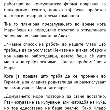
работеше во консултантска фирма поврзана со
банкарскиот сектор, додека тој беше вработен
како логистичар во голема компанија.
Тие го планираа преселувањето во време кога
Мари беше на породилно отсуство, а отпуштањата
започнаа во филијалата на Алекс.
„Имавме список на работи во нашите глави што
требаше да се усогласат. Немавме никакви обврски
кон нашите работодавци, детето беше сè уште
мало и на крајот рековме - ајде да пробаме“, вели
Мари.
Кога ја прашаа што треба да се промени во
Германија за младите родители да не размислуваат
за заминување, Мари одговара:
„Домувањето мора повторно да стане достапно.
Размислувавме за купување или изградба на куќа,
но тоа едноставно не беше реално. Како младо