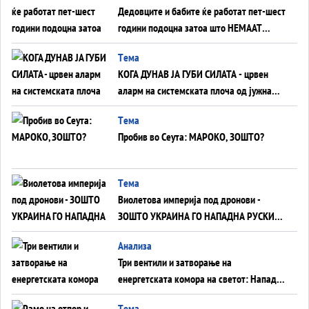
Дедовците и бабите ќе работат пет-шест
години подоцна затоа што НЕМААТ
ВНУЦИ ДА ГИ ЗАМЕНАТ
Tема
КОГА ДУНАВ ЈА ГУБИ СИЛАТА - црвен
аларм на системската плоча од јужна
Германија до Црното Море...
Tема
Пробив во Сеута: МАРОКО, ЗОШТО?
Tема
Виолетова империја под дронови -
ЗОШТО УКРАИНА ГО НАПАДНА РУСКИОТ
WILDBERRIES
Aнализа
Три вентили и затворање на
енергетската комора на светот: Нападот
во Суец најавува глобален енергетски
Tема