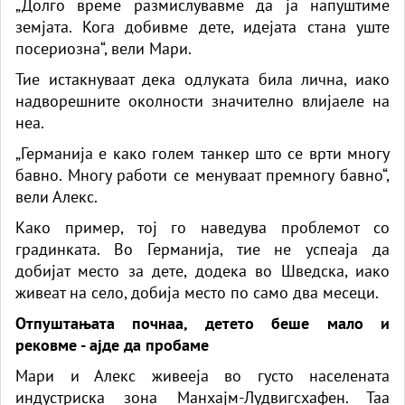
„Долго време размислувавме да ја напуштиме
земјата. Кога добивме дете, идејата стана уште
посериозна“, вели Мари.
Тие истакнуваат дека одлуката била лична, иако
надворешните околности значително влијаеле на
неа.
„Германија е како голем танкер што се врти многу
бавно. Многу работи се менуваат премногу бавно“,
вели Алекс.
Како пример, тој го наведува проблемот со
градинката. Во Германија, тие не успеаја да
добијат место за дете, додека во Шведска, иако
живеат на село, добија место по само два месеци.
Отпуштањата почнаа, детето беше мало и
рековме - ајде да пробаме
Мари и Алекс живееја во густо населената
индустриска зона Манхајм-Лудвигсхафен. Таа