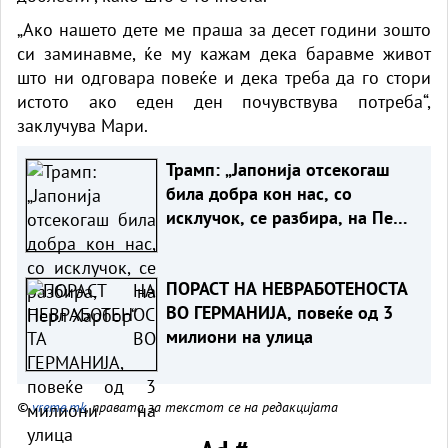
„Ако нашето дете ме праша за десет години зошто
си заминавме, ќе му кажам дека баравме живот
што ни одговара повеќе и дека треба да го стори
истото ако еден ден почувствува потреба“,
заклучува Мари.
Трамп: „Јапонија отсекогаш
била добра кон нас, со
исклучок, се разбира, на Перл
Харбор“
ПОРАСТ НА НЕВРАБОТЕНОСТА
ВО ГЕРМАНИЈА, повеќе од 3
милиони на улица
©
vreme.mk
, правата за текстот се на редакцијата