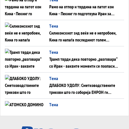
инфаркт?
Рамо на отпор и тврдина на патот кон
Кина - Пекинг го подготвува Иран за
американска копнена инвазија
Tема
Силиконскиот ѕид веќе не е непробоен,
Кина го напаѓа последниот голем
монопол на Западот?
Tема
Трамп тврди дека повторно „разговара“
со Иран - ваквите моменти се поопасни
од отворените закани
Tема
ДЛАБОКО УДОЛУ: Сметководствените
трикови што го соборија ЕНРОН ги
применуваат гигантите за ВИ
Tема
АТОМСКО ДОМИНО НА БЛИСКИОТ
ИСТОК