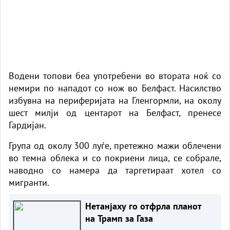
Водени топови беа употребени во втората ноќ со
немири по нападот со нож во Белфаст. Насилство
избувна на периферијата на Гленгормли, на околу
шест милји од центарот на Белфаст, пренесе
Гардијан.
Група од околу 300 луѓе, претежно мажи облечени
во темна облека и со покриени лица, се собрале,
наводно со намера да таргетираат хотел со
мигранти.
Нетанјаху го отфрла планот
на Трамп за Газа