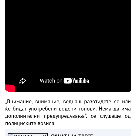
„Внимание, внимание, веднаш разотидете се или
ќе бидат употребени водени топови. Нема да има
дополнителни предупредувања“, се слушаше од
полициските возила.