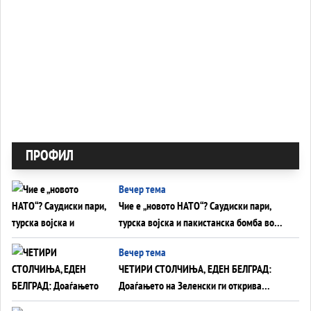
ПРОФИЛ
Вечер тема
Чие е „новото НАТО“? Саудиски пари,
турска војска и пакистанска бомба во
служба на Америка - или ќе стане
Вечер тема
сувишна?
ЧЕТИРИ СТОЛЧИЊА, ЕДЕН БЕЛГРАД:
Доаѓањето на Зеленски ги открива
тајните на политиката на балансирање