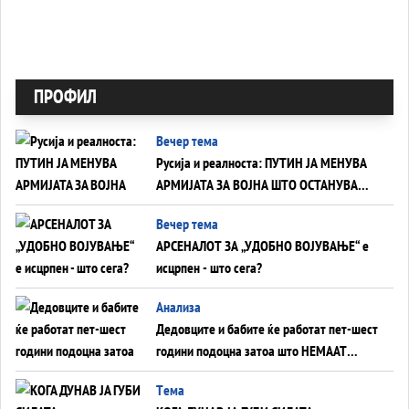
ПРОФИЛ
Вечер тема
Русија и реалноста: ПУТИН ЈА МЕНУВА
АРМИЈАТА ЗА ВОЈНА ШТО ОСТАНУВА
БЕЗ ФРОНТ
Вечер тема
АРСЕНАЛОТ ЗА „УДОБНО ВОЈУВАЊЕ“ е
исцрпен - што сега?
Анализа
Дедовците и бабите ќе работат пет-шест
години подоцна затоа што НЕМААТ
ВНУЦИ ДА ГИ ЗАМЕНАТ
Tема