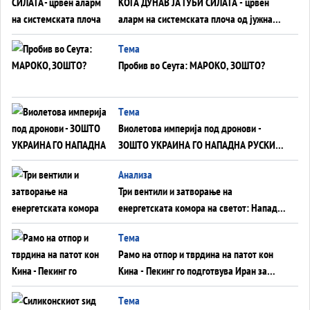
КОГА ДУНАВ ЈА ГУБИ СИЛАТА - црвен
аларм на системската плоча од јужна
Германија до Црното Море...
Tема
Пробив во Сеута: МАРОКО, ЗОШТО?
Tема
Виолетова империја под дронови -
ЗОШТО УКРАИНА ГО НАПАДНА РУСКИОТ
WILDBERRIES
Aнализа
Три вентили и затворање на
енергетската комора на светот: Нападот
во Суец најавува глобален енергетски
Tема
инфаркт?
Рамо на отпор и тврдина на патот кон
Кина - Пекинг го подготвува Иран за
американска копнена инвазија
Tема