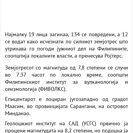
Најмалку 19 лица загинаа, 134 се повредени, а 12
се водат како исчезнати по силниот земјотрес што
утринава го погоди јужниот дел на Филипините,
соопштија локалните власти, а пренесува Ројтерс.
Земјотресот со магнитуда од 7,8 степени се случи
во 7:37 часот по локално време, соопшти
Филипинскиот институт за вулканологија и
сеизмологија (ФИВОЛКС).
Епицентарот е лоциран југозападно од градот
Маасим, во провинцијата Сарангани, на островот
Минданао.
Геолошкиот институт на САД (УСГС) првично ја
процени магнитудата на 8,2 степени, но подоцна ја