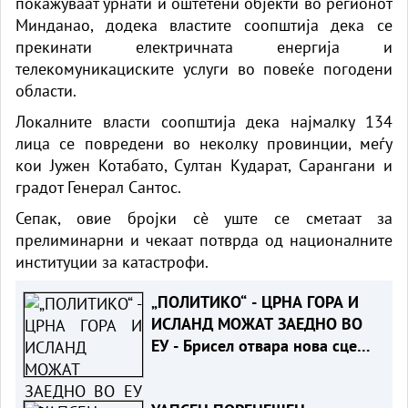
покажуваат урнати и оштетени објекти во регионот
Минданао, додека властите соопштија дека се
прекинати електричната енергија и
телекомуникациските услуги во повеќе погодени
области.
Локалните власти соопштија дека најмалку 134
лица се повредени во неколку провинции, меѓу
кои Јужен Котабато, Султан Кударат, Сарангани и
градот Генерал Сантос.
Сепак, овие бројки сè уште се сметаат за
прелиминарни и чекаат потврда од националните
институции за катастрофи.
„ПОЛИТИКО“ - ЦРНА ГОРА И
ИСЛАНД МОЖАТ ЗАЕДНО ВО
ЕУ - Брисел отвара нова сцена
за проширувањето