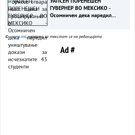
УАПСЕН ПОРЕНЕШЕН
ГУВЕРНЕР ВО МЕКСИКО -
Осомничен дека наредил
уништување докази за
исчезнатите 43 студенти
©
vreme.mk
, правата за текстот се на редакцијата
Ad #