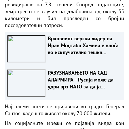
ревидираше на 7,8 степени. Според податоците,
земјотресот се случил на длабочина од околу 55
километри и бил проследен со бројни
последователни потреси.
Врховниот верски лидер на
Иран Моџтаба Хамнеи е наоѓа
во исклучително тешка
здравствена состојба
РАЗУЗНАВАЊЕТО НА САД
АЛАРМИРА - Русија може да
удри врз НАТО за да ја
провери реакцијата на
сојузниците
Најголеми штети се пријавени во градот Генерал
Сантос, каде што живеат околу 70 000 жители.
На социјалните мрежи се појавија видеа кои