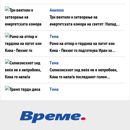
WILDBERRIES
Aнализа
Три вентили и затворање на
енергетската комора на светот: Нападот
во Суец најавува глобален енергетски
Tема
инфаркт?
Рамо на отпор и тврдина на патот кон
Кина - Пекинг го подготвува Иран за
американска копнена инвазија
Tема
Силиконскиот ѕид веќе не е непробоен,
Кина го напаѓа последниот голем
монопол на Западот?
Tема
Трамп тврди дека повторно „разговара“
со Иран - ваквите моменти се поопасни
од отворените закани
Tема
ДЛАБОКО УДОЛУ: Сметководствените
трикови што го соборија ЕНРОН ги