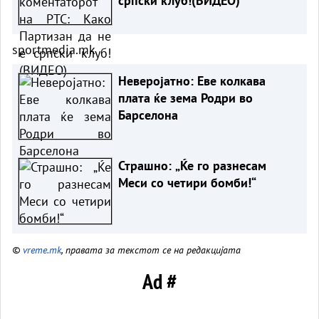
српски клуб!(ВИДЕО)
sportmedia.mk
Неверојатно: Еве колкава
плата ќе зема Родри во
Барселона
Страшно: „Ќе го разнесам
Меси со четири бомби!“
©
vreme.mk
, правата за текстот се на редакцијата
Ad #