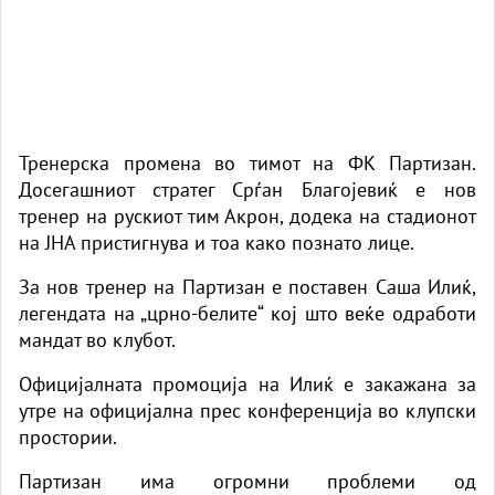
Тренерска промена во тимот на ФК Партизан.
Досегашниот стратег Срѓан Благојевиќ е нов
тренер на рускиот тим Акрон, додека на стадионот
на ЈНА пристигнува и тоа како познато лице.
За нов тренер на Партизан е поставен Саша Илиќ,
легендата на „црно-белите“ кој што веќе одработи
мандат во клубот.
Официјалната промоција на Илиќ е закажана за
утре на официјална прес конференција во клупски
простории.
Партизан има огромни проблеми од