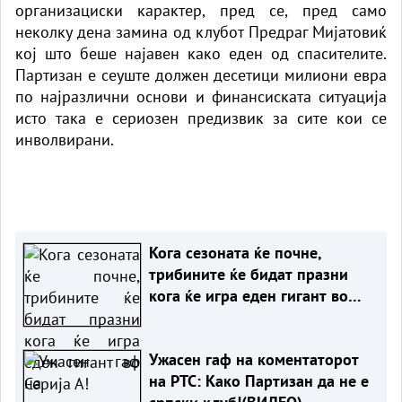
организациски карактер, пред се, пред само
неколку дена замина од клубот Предраг Мијатовиќ
кој што беше најавен како еден од спасителите.
Партизан е сеуште должен десетици милиони евра
по најразлични основи и финансиската ситуација
исто така е сериозен предизвик за сите кои се
инволвирани.
Кога сезоната ќе почне,
трибините ќе бидат празни
кога ќе игра еден гигант во
Серија А!
Ужасен гаф на коментаторот
на РТС: Како Партизан да не е