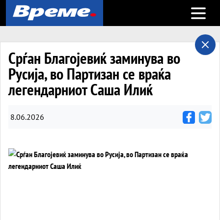
Open m
Срѓан Благојевиќ заминува во
Русија, во Партизан се враќа
легендарниот Саша Илиќ
8.06.2026