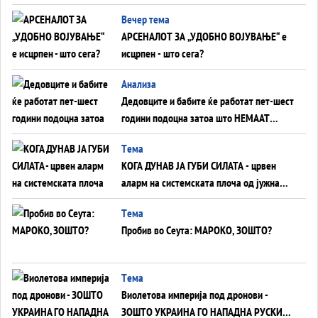
БЕЗ ФРОНТ
Вечер тема
АРСЕНАЛОТ ЗА „УДОБНО ВОЈУВАЊЕ“ е
исцрпен - што сега?
Анализа
Дедовците и бабите ќе работат пет-шест
години подоцна затоа што НЕМААТ
ВНУЦИ ДА ГИ ЗАМЕНАТ
Tема
КОГА ДУНАВ ЈА ГУБИ СИЛАТА - црвен
аларм на системската плоча од јужна
Германија до Црното Море...
Tема
Пробив во Сеута: МАРОКО, ЗОШТО?
Tема
Виолетова империја под дронови -
ЗОШТО УКРАИНА ГО НАПАДНА РУСКИОТ