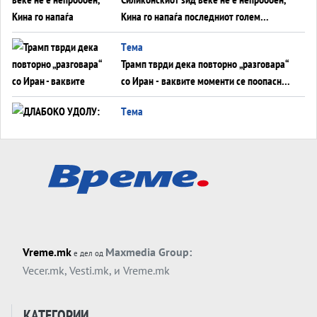
Кина го напаѓа последниот голем
монопол на Западот?
Tема
Трамп тврди дека повторно „разговара“
со Иран - ваквите моменти се поопасни
од отворените закани
Tема
ДЛАБОКО УДОЛУ: Сметководствените
трикови што го соборија ЕНРОН ги
применуваат гигантите за ВИ
Tема
АТОМСКО ДОМИНО НА БЛИСКИОТ
ИСТОК
Tема
Vreme.mk
Maxmedia Group:
е дел од
ОД ШАХЕД ДО СВЕТСКА ВОЈНА?
Vecer.mk
,
Vesti.mk
, и
Vreme.mk
Обвинувањето кон Русија го поврзува
Блискиот Исток со украинското бојно
Тема
поле?
КАТЕГОРИИ