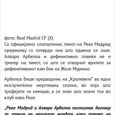
фото: Real Madrid CF (X)
Со официјално соопштение, тимот на Реал Мадрид
предмалку го потврди она што одамна се знае.
Алваро Арбелоа и дефинитивно повеќе не е
тренер на тимот, со што се отвораат вратите за
дефинитивниот кам бек на Жозе Мурињо.
Арбелоа беше предводник на „Кралевите“ во една
исклучително неуспешна сезона, во која што
трофејите ги немаше, а се знае што значи тоа во
клуб како Реал
„Реал Мадрид и Алваро Арбелоа постигнаа договор
за прекин на неговиот мандат како тренер на