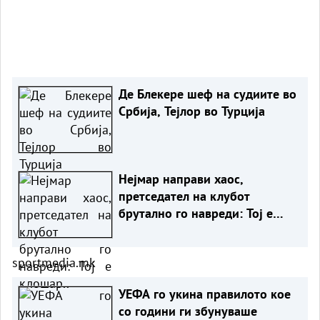
Де Блекере шеф на судиите во
Србија, Тејлор во Турција
Нејмар направи хаос,
претседател на клубот
брутално го навреди: Тој е
клошар..
sportmedia.mk
УЕФА го укина правилото кое
со години ги збунуваше