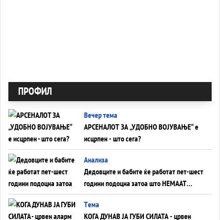
ПРОФИЛ
Вечер тема
АРСЕНАЛОТ ЗА „УДОБНО ВОЈУВАЊЕ“ е
исцрпен - што сега?
Анализа
Дедовците и бабите ќе работат пет-шест
години подоцна затоа што НЕМААТ
ВНУЦИ ДА ГИ ЗАМЕНАТ
Tема
КОГА ДУНАВ ЈА ГУБИ СИЛАТА - црвен