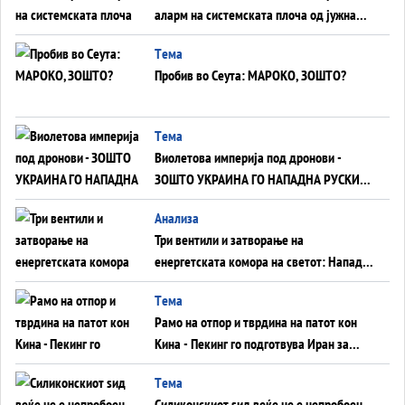
аларм на системската плоча од јужна
Германија до Црното Море...
Tема
Пробив во Сеута: МАРОКО, ЗОШТО?
Tема
Виолетова империја под дронови -
ЗОШТО УКРАИНА ГО НАПАДНА РУСКИОТ
WILDBERRIES
Aнализа
Три вентили и затворање на
енергетската комора на светот: Нападот
во Суец најавува глобален енергетски
Tема
инфаркт?
Рамо на отпор и тврдина на патот кон
Кина - Пекинг го подготвува Иран за
американска копнена инвазија
Tема
Силиконскиот ѕид веќе не е непробоен,