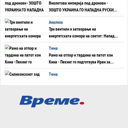
Виолетова империја под дронови -
ЗОШТО УКРАИНА ГО НАПАДНА РУСКИОТ
WILDBERRIES
Aнализа
Три вентили и затворање на
енергетската комора на светот: Нападот
во Суец најавува глобален енергетски
Tема
инфаркт?
Рамо на отпор и тврдина на патот кон
Кина - Пекинг го подготвува Иран за
американска копнена инвазија
Tема
Силиконскиот ѕид веќе не е непробоен,
Кина го напаѓа последниот голем
монопол на Западот?
Tема
Трамп тврди дека повторно „разговара“
со Иран - ваквите моменти се поопасни
од отворените закани
Tема