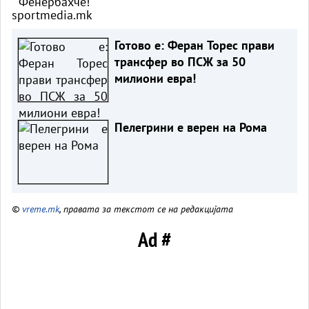
sportmedia.mk
Готово е: Феран Торес прави
трансфер во ПСЖ за 50
милиони евра!
Пелегрини е верен на Рома
©
vreme.mk
, правата за текстот се на редакцијата
Ad #