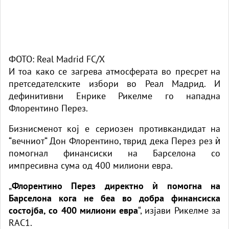
ФОТО: Real Madrid FC/X
И тоа како се загрева атмосферата во пресрет на
претседателските избори во Реал Мадрид. И
дефинитивни Енрике Рикелме го нападна
Флорентино Перез.
Бизнисменот кој е сериозен противкандидат на
“вечниот“ Дон Флорентино, тврид дека Перез рез ѝ
помогнал финансиски на Барселона со
импресивна сума од 400 милиони евра.
„
Флорентино Перез директно ѝ помогна на
Барселона кога не беа во добра финансиска
состојба, со 400 милиони евра
“, изјави Рикелме за
RAC1.