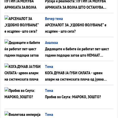
Русија и реалноста: ПУТИН ЈА МЕНУВА
АРМИЈАТА ЗА ВОЈНА ШТО ОСТАНУВА
БЕЗ ФРОНТ
Вечер тема
АРСЕНАЛОТ ЗА „УДОБНО ВОЈУВАЊЕ“ е
исцрпен - што сега?
Анализа
Дедовците и бабите ќе работат пет-шест
години подоцна затоа што НЕМААТ
ВНУЦИ ДА ГИ ЗАМЕНАТ
Tема
КОГА ДУНАВ ЈА ГУБИ СИЛАТА - црвен
аларм на системската плоча од јужна
Германија до Црното Море...
Tема
Пробив во Сеута: МАРОКО, ЗОШТО?
Tема