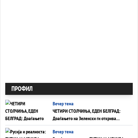
ПРОФИЛ
Вечер тема
ЧЕТИРИ СТОЛЧИЊА, ЕДЕН БЕЛГРАД:
Доаѓањето на Зеленски ги открива
тајните на политиката на балансирање
Вечер тема
на Вучиќ