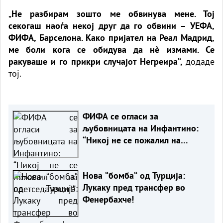
„
Не разбирам зошто ме обвинува мене. Тој
секогаш наоѓа некој друг да го обвини – УЕФА,
ФИФА, Барселона. Како пријател на Реал Мадрид,
ме боли кога се обидува да нè измами. Се
ракуваше и го прикри случајот Негреира“,
додаде
тој.
ФИФА се огласи за
љубовницата на Инфантино:
“Никој не се пожалил на
претседателот!“
Нова “бомба“ од Турција:
Лукаку пред трансфер во
Фенербахче!