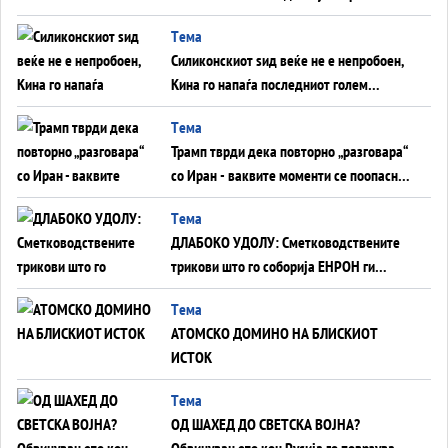
американска копнена инвазија
Tема
Силиконскиот ѕид веќе не е непробоен,
Кина го напаѓа последниот голем
монопол на Западот?
Tема
Трамп тврди дека повторно „разговара“
со Иран - ваквите моменти се поопасни
од отворените закани
Tема
ДЛАБОКО УДОЛУ: Сметководствените
трикови што го соборија ЕНРОН ги
применуваат гигантите за ВИ
Tема
АТОМСКО ДОМИНО НА БЛИСКИОТ
ИСТОК
Tема
ОД ШАХЕД ДО СВЕТСКА ВОЈНА?
Обвинувањето кон Русија го поврзува