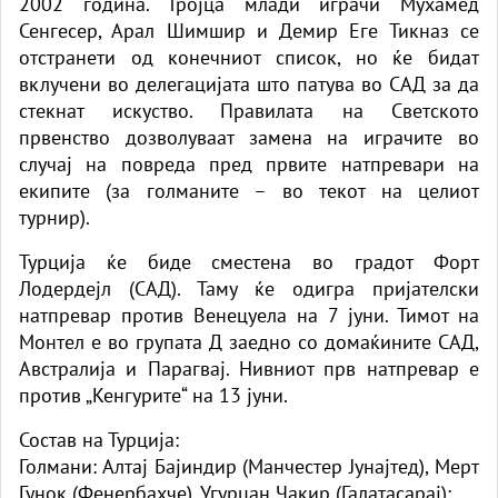
2002 година. Тројца млади играчи Мухамед
Сенгесер, Арал Шимшир и Демир Еге Тикназ се
отстранети од конечниот список, но ќе бидат
вклучени во делегацијата што патува во САД за да
стекнат искуство. Правилата на Светското
првенство дозволуваат замена на играчите во
случај на повреда пред првите натпревари на
екипите (за голманите – во текот на целиот
турнир).
Турција ќе биде сместена во градот Форт
Лодердејл (САД). Таму ќе одигра пријателски
натпревар против Венецуела на 7 јуни. Тимот на
Монтел е во групата Д заедно со домаќините САД,
Австралија и Парагвај. Нивниот прв натпревар е
против „Кенгурите“ на 13 јуни.
Состав на Турција:
Голмани: Алтај Бајиндир (Манчестер Јунајтед), Мерт
Гунок (Фенербахче), Угурџан Чакир (Галатасарај);