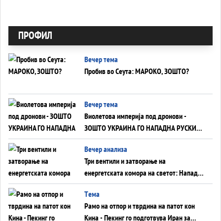
ПРОФИЛ
Вечер тема
Пробив во Сеута: МАРОКО, ЗОШТО?
Вечер тема
Виолетова империја под дронови -
ЗОШТО УКРАИНА ГО НАПАДНА РУСКИОТ
WILDBERRIES
Вечер анализа
Три вентили и затворање на
енергетската комора на светот: Нападот
во Суец најавува глобален енергетски
Tема
инфаркт?
Рамо на отпор и тврдина на патот кон
Кина - Пекинг го подготвува Иран за