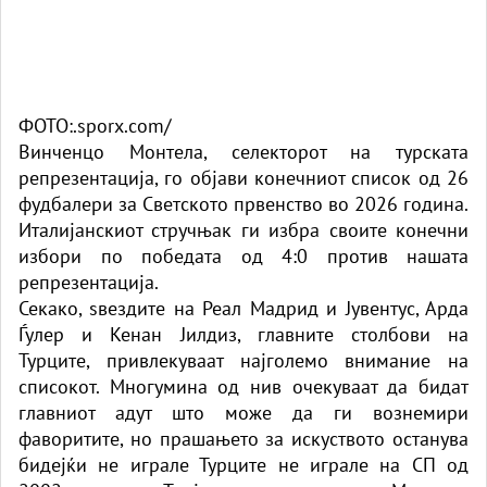
ФОТО:.sporx.com/
Винченцо Монтела, селекторот на турската
репрезентација, го објави конечниот список од 26
фудбалери за Светското првенство во 2026 година.
Италијанскиот стручњак ги избра своите конечни
избори по победата од 4:0 против нашата
репрезентација.
Секако, ѕвездите на Реал Мадрид и Јувентус, Арда
Ѓулер и Кенан Јилдиз, главните столбови на
Турците, привлекуваат најголемо внимание на
списокот. Многумина од нив очекуваат да бидат
главниот адут што може да ги вознемири
фаворитите, но прашањето за искуството останува
бидејќи не играле Турците не играле на СП од