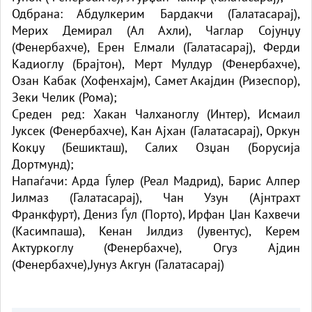
Одбрана: Абдулкерим Бардакчи (Галатасарај),
Мерих Демирал (Ал Ахли), Чаглар Сојунџу
(Фенербахче), Ерен Елмали (Галатасарај), Ферди
Кадиоглу (Брајтон), Мерт Мулдур (Фенербахче),
Озан Кабак (Хофенхајм), Самет Акајдин (Ризеспор),
Зеки Челик (Рома);
Среден ред: Хакан Чалханоглу (Интер), Исмаил
Јуксек (Фенербахче), Кан Ајхан (Галатасарај), Оркун
Кокџу (Бешикташ), Салих Озџан (Борусија
Дортмунд);
Напаѓачи: Арда Ѓулер (Реал Мадрид), Барис Алпер
Јилмаз (Галатасарај), Чан Узун (Ајнтрахт
Франкфурт), Дениз Ѓул (Порто), Ирфан Џан Кахвечи
(Касимпаша), Кенан Јилдиз (Јувентус), Керем
Актуркоглу (Фенербахче), Огуз Ајдин
(Фенербахче),Јунуз Акгун (Галатасарај)