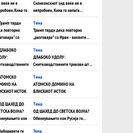
Силиконскиот ѕид веќе не е
непробоен, Кина го напаѓа
последниот голем монопол на
Tема
Западот?
Трамп тврди дека повторно
„разговара“ со Иран - ваквите
моменти се поопасни од
Tема
отворените закани
ДЛАБОКО УДОЛУ:
Сметководствените трикови што
го соборија ЕНРОН ги
Tема
применуваат гигантите за ВИ
АТОМСКО ДОМИНО НА
БЛИСКИОТ ИСТОК
Tема
ОД ШАХЕД ДО СВЕТСКА ВОЈНА?
Обвинувањето кон Русија го
поврзува Блискиот Исток со
Тема
украинското бојно поле?