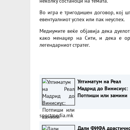
неколку состаноци на темата.
Во игра е тригодишен договор, кој ш
евентуалниот успех или пак неуспех.
Медиумите веќе објавија дека дуелот
како менаџер на Сити, и дека е о
легендарниот стратег.
Ултиматум на Реал
Мадрид до Винисиус:
Потпиши или замини
sportmedia.mk
Дали ФИФА драстично