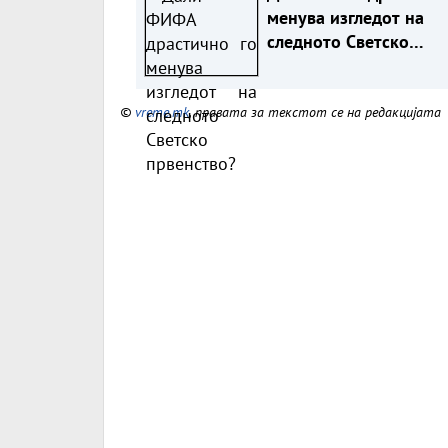
менува изгледот на
следното Светско
првенство?
©
vreme.mk
, правата за текстот се на редакцијата