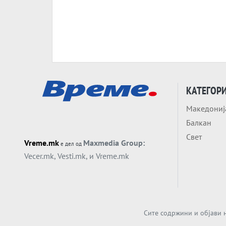
КАТЕГОР
Македониј
Балкан
Свет
Vreme.mk
Maxmedia Group:
е дел од
Vecer.mk
,
Vesti.mk
, и
Vreme.mk
Сите содржини и објави н