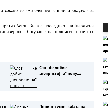
то секако ќе има еден куп опции, и клаузули за
 против Астон Вила е последниот на Гвардиола
рганизирано збогување на прописен начин со
Слот ќе добие
„непристојна“ понуда
 го
Допинг суспензијата на