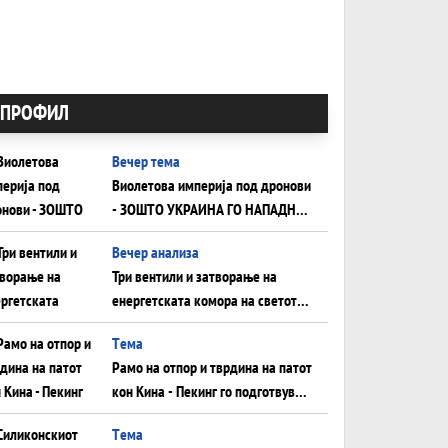
ПРОФИЛ
Вечер тема
Виолетова империја под дронови
- ЗОШТО УКРАИНА ГО НАПАДНА
РУСКИОТ WILDBERRIES
Вечер анализа
Три вентили и затворање на
енергетската комора на светот:
Нападот во Суец најавува
Tема
глобален енергетски инфаркт?
Рамо на отпор и тврдина на патот
кон Кина - Пекинг го подготвува
Иран за американска копнена
Tема
инвазија