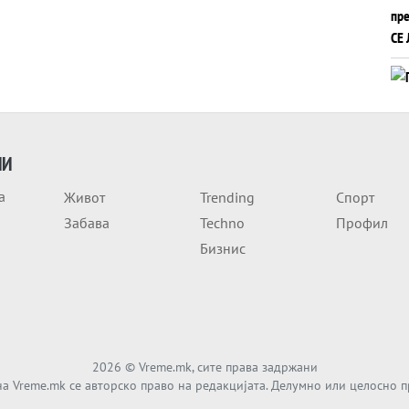
ИИ
а
Живот
Trending
Спорт
Забава
Techno
Профил
Бизнис
2026
© Vreme.mk, сите права задржани
а Vreme.mk се авторско право на редакцијата. Делумно или целосно 