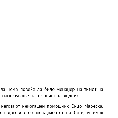
ола нема повеќе да биде менаџер на тимот на
во искечување на неговиот наследник.
е неговиот некогашен помошник Енцо Мареска.
мен договор со менаџментот на Сити, и имал