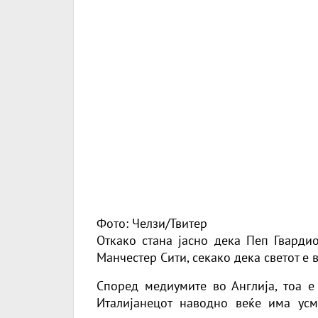
Фото: Челзи/Твитер
Откако стана јасно дека Пеп Гварди
Манчестер Сити, секако дека светот е 
Според медиумите во Англија, тоа 
Италијанецот наводно веќе има ус