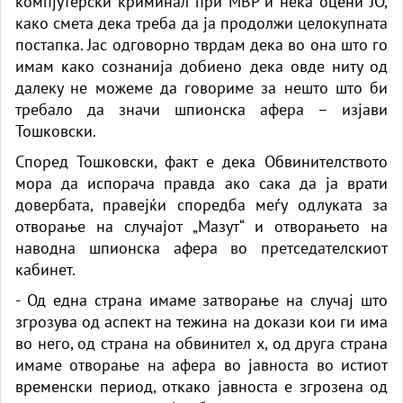
компјутерски криминал при МВР и нека оцени ЈО,
како смета дека треба да ја продолжи целокупната
постапка. Јас одговорно тврдам дека во она што го
имам како сознанија добиено дека овде ниту од
далеку не можеме да говориме за нешто што би
требало да значи шпионска афера – изјави
Тошковски.
Според Тошковски, факт е дека Обвинителството
мора да испорача правда ако сака да ја врати
довербата, правејќи споредба меѓу одлуката за
отворање на случајот „Мазут“ и отворањето на
наводна шпионска афера во претседателскиот
кабинет.
- Од една страна имаме затворање на случај што
згрозува од аспект на тежина на докази кои ги има
во него, од страна на обвинител х, од друга страна
имаме отворање на афера во јавноста во истиот
временски период, откако јавноста е згрозена од