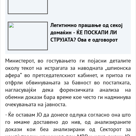
Легитимно прашање од секој
домаќин - ЌЕ ПОСКАПИ ЛИ
СТРУЈАТА? Ова е одговорот
Министерот, во гостувањето ги појасни деталите
околу текот на истрагата за наводната „шпионска
афера“ во претседателскиот кабинет, и притоа ги
отфрли обвинувањата за бавност во постапката,
нагласувајќи дека форензичката анализа на
обемни докази бара време кое често ги надминува
очекувањата на јавноста.
- Ќе оставам ЈО да донесе одлука согласно она што
го имаме доставено до нив, од анализираните
докази кои беа анализирани од Секторот за