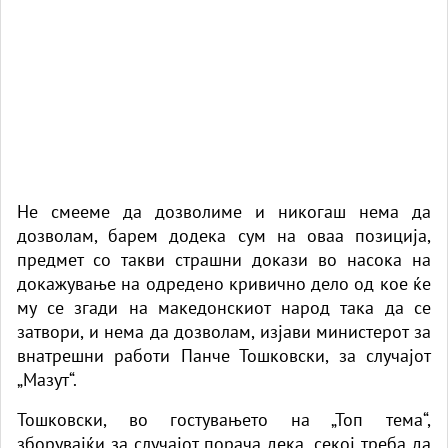
Не смееме да дозволиме и никогаш нема да
дозволам, барем додека сум на оваа позиција,
предмет со такви страшни докази во насока на
докажување на одредeно кривично дело од кое ќе
му се згади на македонскиот народ така да се
затвори, и нема да дозволам, изјави министерот за
внатрешни работи Панче Тошковски, за случајот
„Мазут“.
Тошковски, во гостувањето на „Топ тема“,
зборувајќи за случајот порача дека „секој треба да