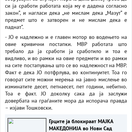
си ја сработи работата која му е дадена согласно
закон“, и нагласи дека „не мислам дека „Мазут“ е
предмет што е затворен и не мислам дека е
паднат“.
- ЈО е надлежно и е главен мотор во водењето на
овие кривични постапки. МВР работата што
требало да ја сработи ја сработило и тоа е
видливо, и во рамки на овие предмети и во рамки
на сите постапувања што се во надлежност на МВР.
Факт е дека ЈО потфрлува, во континуитет. Тоа го
говорат сите можни мерења на јавно мислење во
изминатите десет, петнаесет, пет години, небитно.
Тоа е факт. ЈО доколку сака да ја заслужи
довербата на граѓаните мора да испорача правда
– изјави Тошковски.
Грците ја блокираат МАЈКА
МАКЕДОНИЈА во Нови Сад