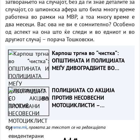
затворањето на случајот, без да ги знае деталите за
случајот, со шпионска афера што била многу време
работена во рамки на МВР, а тоа многу време е
два месеци. Вас ова не ви е сомнително? Особено
од аспект на она што ќе следи и во едниот и во
другиот случај – порача Тошковски.
Карпош тргна во “чистка“:
ОПШТИНАТА И ПОЛИЦИЈАТА
МЕЃУ ДИВОГРАДБИТЕ ВО
ЗЛОКУЌАНИ
ПОЛИЦИЈАТА СО АКЦИЈА
ПРОТИВ НЕСОВЕСНИ
МОТОЦИКЛИСТИ –
евидентирани над 200
прекршоци, приведени 14
©
vreme.mk
, правата за текстот се на редакцијата
лица