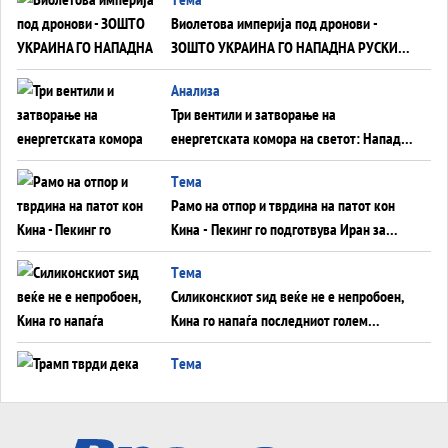
Виолетова империја под дронови -
ЗОШТО УКРАИНА ГО НАПАДНА РУСКИОТ
WILDBERRIES
Aнализа
Три вентили и затворање на
енергетската комора на светот: Нападот
во Суец најавува глобален енергетски
Tема
инфаркт?
Рамо на отпор и тврдина на патот кон
Кина - Пекинг го подготвува Иран за
американска копнена инвазија
Tема
Силиконскиот ѕид веќе не е непробоен,
Кина го напаѓа последниот голем
монопол на Западот?
Tема
Трамп тврди дека повторно „разговара“
со Иран - ваквите моменти се поопасни
од отворените закани