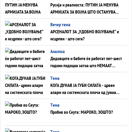
Русија и реалноста: ПУТИН ЈА МЕНУВА
АРМИЈАТА ЗА ВОЈНА ШТО ОСТАНУВА
БЕЗ ФРОНТ
Вечер тема
АРСЕНАЛОТ ЗА „УДОБНО ВОЈУВАЊЕ“ е
исцрпен - што сега?
Анализа
Дедовците и бабите ќе работат пет-шест
години подоцна затоа што НЕМААТ
ВНУЦИ ДА ГИ ЗАМЕНАТ
Tема
КОГА ДУНАВ ЈА ГУБИ СИЛАТА - црвен
аларм на системската плоча од јужна
Германија до Црното Море...
Tема
Пробив во Сеута: МАРОКО, ЗОШТО?
Tема