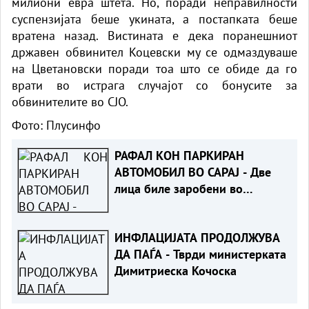
милиони евра штета. Но, поради неправилности
суспензијата беше укината, а постапката беше
вратена назад. Вистината е дека поранешниот
државен обвинител Коцевски му се одмаздуваше
на Цветановски поради тоа што се обиде да го
врати во истрага случајот со бонусите за
обвинителите во СЈО.
Фото: Плусинфо
РАФАЛ КОН ПАРКИРАН
АВТОМОБИЛ ВО САРАЈ - Две
лица биле заробени во
возилото
ИНФЛАЦИЈАТА ПРОДОЛЖУВА
ДА ПАЃА - Тврди министерката
Димитриеска Кочоска