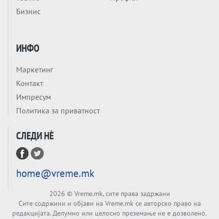
Заборавете ги премиерите, ОВА СЕ
Бизнис
ЛУЃЕТО ШТО РЕШАВААТ ЗА МИР, ВОЈНА,
СОЖИВОТ ИЛИ ПРОПАСТ
Анализа
Приватни факултети - ОД ПРЕСТИЖ
ИНФО
НЕКОГАШ ДЕНЕС ДО ФАБРИКИ ЗА
ДИПЛОМИ
Маркетинг
Tема
Контакт
БАЛКАНОТ КАКО ДОКУМЕНТ НА ТУЃА
Импресум
МАСА: Берлинскиот договор од 1878 и
Политика за приватност
европската уметност за уредување на
Tема
туѓи судбини
СЛЕДИ НÈ
ГЕРМАНИЈА Е ПРЕД ЕКСПЛОЗИЈА? АfD го
урива заштитниот ѕид, улиците се полнат
со отпор, а Европа гледа почеток на
Tема
голем потрес?
home@vreme.mk
Кинеска ракета испукана во Пацификот.
Што значи тоа за СТРАТЕШКИОТ ЈАЗИК
2026
© Vreme.mk, сите права задржани
ВО СВЕТОТ?
Сите содржини и објави на Vreme.mk се авторско право на
Tема
редакцијата. Делумно или целосно преземање не е дозволено.