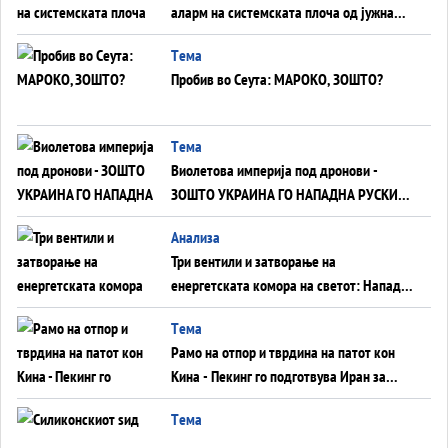
аларм на системската плоча од јужна
Германија до Црното Море...
Tема
Пробив во Сеута: МАРОКО, ЗОШТО?
Tема
Виолетова империја под дронови -
ЗОШТО УКРАИНА ГО НАПАДНА РУСКИОТ
WILDBERRIES
Aнализа
Три вентили и затворање на
енергетската комора на светот: Нападот
во Суец најавува глобален енергетски
Tема
инфаркт?
Рамо на отпор и тврдина на патот кон
Кина - Пекинг го подготвува Иран за
американска копнена инвазија
Tема
Силиконскиот ѕид веќе не е непробоен,