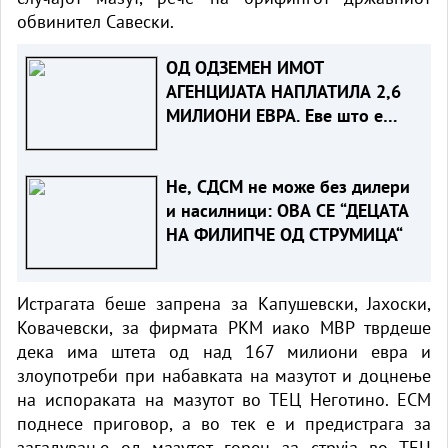
обвинител Савески.
ОД ОДЗЕМЕН ИМОТ
АГЕНЦИЈАТА НАПЛАТИЛА 2,6
МИЛИОНИ ЕВРА. Еве што е
одземено
Не, СДСМ не може без дилери
и насилници: ОВА СЕ “ДЕЦАТА
НА ФИЛИПЧЕ ОД СТРУМИЦА“
Истрагата беше запрена за Капушевски, Јахоски,
Ковачевски, за фирмата РКМ иако МВР тврдеше
дека има штета од над 167 милиони евра и
злоупотреби при набавката на мазутот и доцнење
на испораката на мазутот во ТЕЦ Неготино. ЕСМ
поднесе приговор, а во тек е и предистрага за
загадување од мазутот горен за струја во ТЕЦ