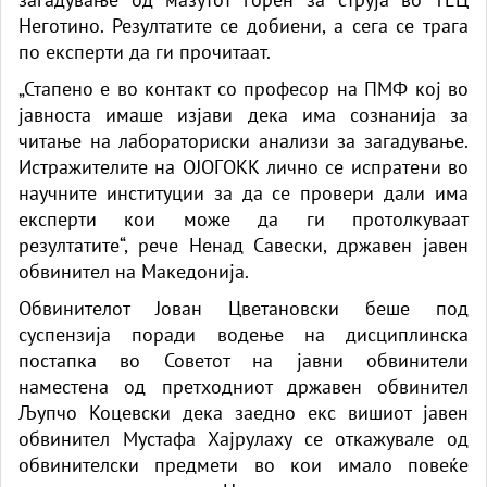
Неготино. Резултатите се добиени, а сега се трага
по експерти да ги прочитаат.
„Стапено е во контакт со професор на ПМФ кој во
јавноста имаше изјави дека има сознанија за
читање на лабораториски анализи за загадување.
Истражителите на ОЈОГОКК лично се испратени во
научните институции за да се провери дали има
експерти кои може да ги протолкуваат
резултатите“, рече Ненад Савески, државен јавен
обвинител на Македонија.
Обвинителот Јован Цветановски беше под
суспензија поради водење на дисциплинска
постапка во Советот на јавни обвинители
наместена од претходниот државен обвинител
Љупчо Коцевски дека заедно екс вишиот јавен
обвинител Мустафа Хајрулаху се откажувале од
обвинителски предмети во кои имало повеќе