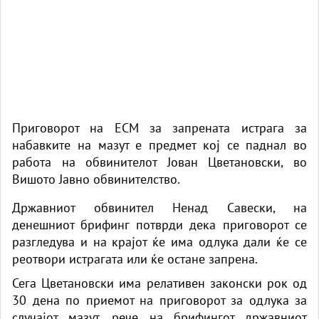
Приговорот на ЕСМ за запрената истрага за
набавките на мазут е предмет кој се паднал во
работа на обвинителот Јован Цветановски, во
Вишото Јавно обвинителство.
Државниот обвинител Ненад Савески, на
денешниот брифинг потврди дека приговорот се
разгледува и на крајот ќе има одлука дали ќе се
реотвори истрагата или ќе остане запрена.
Сега Цветановски има релативен законски рок од
30 дена по приемот на приговорот за одлука за
случајот мазут, рече на брифингот државниот