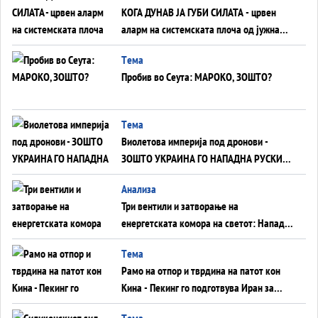
КОГА ДУНАВ ЈА ГУБИ СИЛАТА - црвен
аларм на системската плоча од јужна
Германија до Црното Море...
Tема
Пробив во Сеута: МАРОКО, ЗОШТО?
Tема
Виолетова империја под дронови -
ЗОШТО УКРАИНА ГО НАПАДНА РУСКИОТ
WILDBERRIES
Aнализа
Три вентили и затворање на
енергетската комора на светот: Нападот
во Суец најавува глобален енергетски
Tема
инфаркт?
Рамо на отпор и тврдина на патот кон
Кина - Пекинг го подготвува Иран за
американска копнена инвазија
Tема