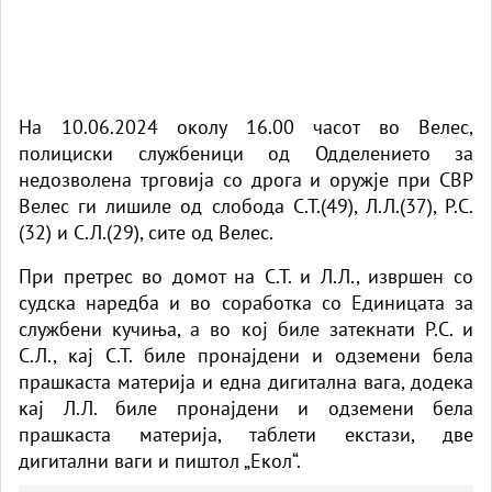
На 10.06.2024 околу 16.00 часот во Велес,
полициски службеници од Одделението за
недозволена трговија со дрога и оружје при СВР
Велес ги лишиле од слобода С.Т.(49), Л.Л.(37), Р.С.
(32) и С.Л.(29), сите од Велес.
При претрес во домот на С.Т. и Л.Л., извршен со
судска наредба и во соработка со Единицата за
службени кучиња, а во кој биле затекнати Р.С. и
С.Л., кај С.Т. биле пронајдени и одземени бела
прашкаста материја и една дигитална вага, додека
кај Л.Л. биле пронајдени и одземени бела
прашкаста материја, таблети екстази, две
дигитални ваги и пиштол „Екол“.