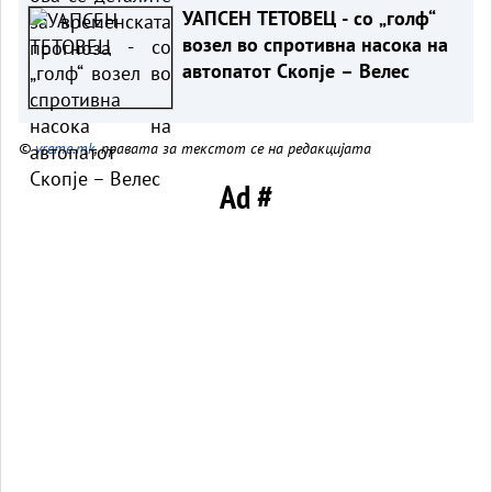
УАПСЕН ТЕТОВЕЦ - со „голф“
возел во спротивна насока на
автопатот Скопје – Велес
©
vreme.mk
, правата за текстот се на редакцијата
Ad #