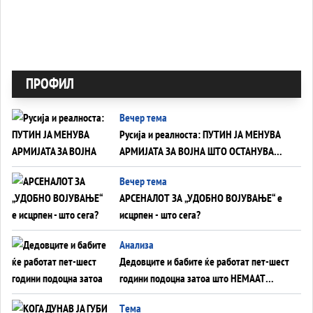
ПРОФИЛ
Вечер тема
Русија и реалноста: ПУТИН ЈА МЕНУВА
АРМИЈАТА ЗА ВОЈНА ШТО ОСТАНУВА
БЕЗ ФРОНТ
Вечер тема
АРСЕНАЛОТ ЗА „УДОБНО ВОЈУВАЊЕ“ е
исцрпен - што сега?
Анализа
Дедовците и бабите ќе работат пет-шест
години подоцна затоа што НЕМААТ
ВНУЦИ ДА ГИ ЗАМЕНАТ
Tема