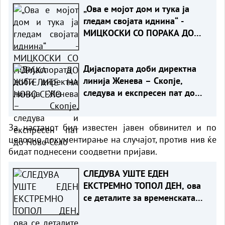
„Ова е мојот дом и тука ја
гледам својата иднина“ -
МИЦКОСКИ СО ПОРАКА ДО
ЖИТЕЛИТЕ НА НОВО СЕЛО
Дијаспората доби директна
линија Женева – Скопје,
следува и експресен пат до
Ново Село
За настанот бил известен јавен обвинител и по
целосно документирање на случајот, против нив ќе
бидат поднесени соодветни пријави.
СЛЕДУВА УШТЕ ЕДЕН
ЕКСТРЕМНО ТОПОЛ ДЕН, ова
се деталите за временската
прогноза