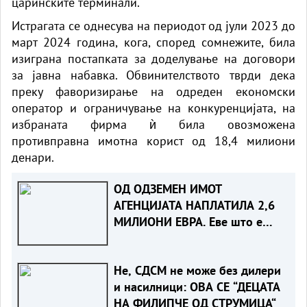
царинските терминали.
Истрагата се однесува на периодот од јули 2023 до
март 2024 година, кога, според сомнежите, била
изиграна постапката за доделување на договори
за јавна набавка. Обвинителството тврди дека
преку фаворизирање на одреден економски
оператор и ограничување на конкуренцијата, на
избраната фирма ѝ била овозможена
противправна имотна корист од 18,4 милиони
денари.
ОД ОДЗЕМЕН ИМОТ
АГЕНЦИЈАТА НАПЛАТИЛА 2,6
МИЛИОНИ ЕВРА. Еве што е
одземено
Не, СДСМ не може без дилери
и насилници: ОВА СЕ “ДЕЦАТА
НА ФИЛИПЧЕ ОД СТРУМИЦА“