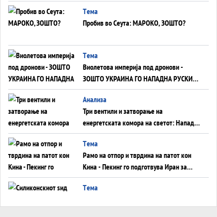
Германија до Црното Море...
Tема
Пробив во Сеута: МАРОКО, ЗОШТО?
Tема
Виолетова империја под дронови -
ЗОШТО УКРАИНА ГО НАПАДНА РУСКИОТ
WILDBERRIES
Aнализа
Три вентили и затворање на
енергетската комора на светот: Нападот
во Суец најавува глобален енергетски
Tема
инфаркт?
Рамо на отпор и тврдина на патот кон
Кина - Пекинг го подготвува Иран за
американска копнена инвазија
Tема
Силиконскиот ѕид веќе не е непробоен,
Кина го напаѓа последниот голем