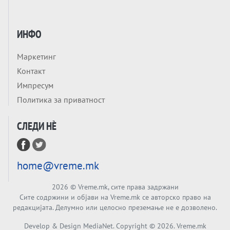
СОЖИВОТ ИЛИ ПРОПАСТ
Анализа
Приватни факултети - ОД ПРЕСТИЖ
ИНФО
НЕКОГАШ ДЕНЕС ДО ФАБРИКИ ЗА
ДИПЛОМИ
Маркетинг
Tема
Контакт
БАЛКАНОТ КАКО ДОКУМЕНТ НА ТУЃА
Импресум
МАСА: Берлинскиот договор од 1878 и
Политика за приватност
европската уметност за уредување на
Tема
туѓи судбини
СЛЕДИ НÈ
ГЕРМАНИЈА Е ПРЕД ЕКСПЛОЗИЈА? АfD го
урива заштитниот ѕид, улиците се полнат
со отпор, а Европа гледа почеток на
Tема
голем потрес?
home@vreme.mk
Кинеска ракета испукана во Пацификот.
Што значи тоа за СТРАТЕШКИОТ ЈАЗИК
2026
© Vreme.mk, сите права задржани
ВО СВЕТОТ?
Сите содржини и објави на Vreme.mk се авторско право на
Tема
редакцијата. Делумно или целосно преземање не е дозволено.
Брисел ги менува правилата за
Develop & Design MediaNet. Copyright ©
2026
. Vreme.mk